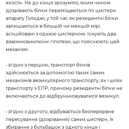
якості». Не до кінця зрозуміло, яким чином
дозрівають білки переміщаються по цистерн
апарату Гольджі, у той час як резидентні білки
залишаються в більшій чи меншій мірі
асоційовані з однією цистерною. Існують два
взаємновиключні гіпотези, що пояснюють цей
механізм:
• згідно з першою, транспорт білків
здійснюється за допомогою таких самих
механізмів везикулярного транспорту, як і шлях
транспорту з ЕПР, причому резидентні білки не
включаються до відбруньковувалися везикул;
• згідно з другого, відбувається безперервне
пересування (дозрівання) самих цистерн, Їх
збирання з бульбашок з одного кінця і