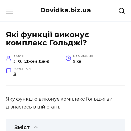
Перейти
Dovidka.biz.ua
до
вмісту
Які функції виконує
комплекс Гольджі?
АВТОР
НА ЧИТАННЯ
J. G. (Джей Джи)
5 хв
КОМЕНТАРІ
0
Яку функцію виконує комплекс Гольджі ви
дізнаєтесь в цій статті.
Зміст