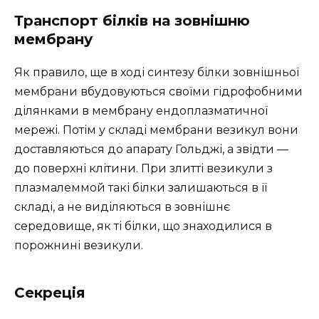
Транспорт білків на зовнішню
мембрану
Як правило, ще в ході синтезу білки зовнішньої
мембрани вбудовуються своїми гідрофобними
ділянками в мембрану ендоплазматичної
мережі. Потім у складі мембрани везикул вони
доставляються до апарату Гольджі, а звідти —
до поверхні клітини. При злитті везикули з
плазмалеммой такі білки залишаються в її
складі, а не виділяються в зовнішнє
середовище, як ті білки, що знаходилися в
порожнині везикули.
Секреція