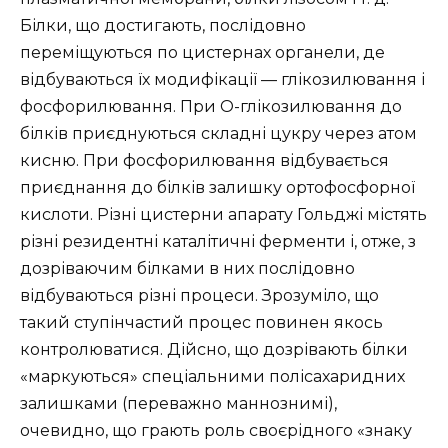
Білки, що достигають, послідовно
переміщуються по цистернах органели, де
відбуваються їх модифікації — глікозилювання і
фосфорилювання. При О-глікозилювання до
білків приєднуються складні цукру через атом
кисню. При фосфорилювання відбувається
приєднання до білків залишку ортофосфорної
кислоти. Різні цистерни апарату Гольджі містять
різні резидентні каталітичні ферменти і, отже, з
дозріваючим білками в них послідовно
відбуваються різні процеси. Зрозуміло, що
такий ступінчастий процес повинен якось
контролюватися. Дійсно, що дозрівають білки
«маркуються» спеціальними полісахаридних
залишками (переважно маннознимі),
очевидно, що грають роль своєрідного «знаку