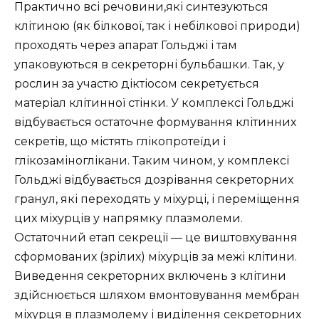
Практично всі речовини,які синтезуються
клітиною (як білкової, так і небілкової природи)
проходять через апарат Гольджі і там
упаковуються в секреторні бульбашки. Так, у
рослин за участю діктіосом секретується
матеріал клітинної стінки. У комплексі Гольджі
відбувається остаточне формування клітинних
секретів, що містять глікопротеїди і
глікозаміноглікани. Таким чином, у комплексі
Гольджі відбувається дозрівання секреторних
гранул, які переходять у міхурці, і переміщення
цих міхурців у напрямку плазмолеми.
Остаточний етап секреції — це виштовхування
сформованих (зрілих) міхурців за межі клітини.
Виведення секреторних включень з клітини
здійснюється шляхом вмонтовування мембран
міхурця в плазмолему і виділення секреторних