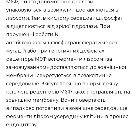
М6Ф, з його допомогою гідролази
упаковуються в везикули і доставляються в
лізосоми. Там, в кислому середовищі, фосфат
відщеплюється від зрілої гідролази. При
порушенні роботи N-
ацетілглюкозамінфосфотрансферази через
мутацій або при генетичних дефектах
рецептора М6Ф всі ферменти лізосом «за
замовчуванням» доставляються до зовнішньої
мембрани і секретуються в позаклітинне
середовище. З’ясувалося, що в нормі деяку
кількість рецепторів М6Ф також потрапляють на
зовнішню мембрану. Вони повертають
випадково потрапили в зовнішнє середовище
ферменти лізосом усередину клітини в процесі
ендоцитозу.