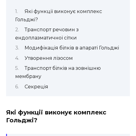
Які функції виконує комплекс
Гольджі?
Транспорт речовин з
ендоплазматичної сітки
Модифікація білків в апараті Гольджі
Утворення лізосом
Транспорт білків на зовнішню
мембрану
Секреція
Які функції виконує комплекс
Гольджі?