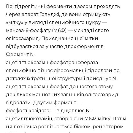
Всі гідролітичні ферменти лізосом проходять
через апарат Гольджі, де вони отримують
«мітку» у вигляді специфічного цукру —
маноза-6-фосфату (М6Ф) — у складі свого
олігосахарид. Приєднання цієї мітки
відбувається за участю двох ферментів.
Фермент N-
ацетілглюкозамінфосфотрансфераза
специфічно пізнає лізосомальні гідролази по
деталях їх третинної структури і приєднує N-
ацетілглюкозамінфосфат до шостого атому
декількох маннозних залишків олігосахарид
гідролази. Другий фермент —
фосфоглікозідаза — відщеплює N-
ацетилглюкозамін, створюючи М6Ф-мітку. Потім
ця позначка розпізнається білком-рецептором