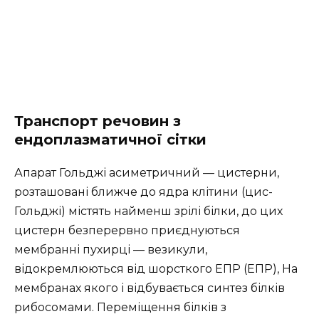
Транспорт речовин з
ендоплазматичної сітки
Апарат Гольджі асиметричний — цистерни,
розташовані ближче до ядра клітини (цис-
Гольджі) містять найменш зрілі білки, до цих
цистерн безперервно приєднуються
мембранні пухирці — везикули,
відокремлюються від шорсткого ЕПР (ЕПР), На
мембранах якого і відбувається синтез білків
рибосомами. Переміщення білків з