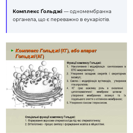
Комплекс Ґольджі
— одномембранна
органела, що є переважно в еукаріотів.