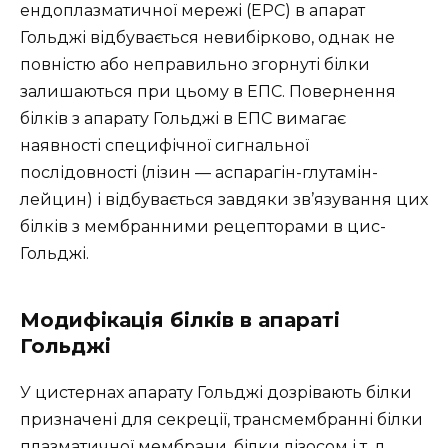
ендоплазматичної мережі (ЕРС) в апарат
Гольджі відбувається невибірково, однак не
повністю або неправильно згорнуті білки
залишаються при цьому в ЕПС. Повернення
білків з апарату Гольджі в ЕПС вимагає
наявності специфічної сигнальної
послідовності (лізин — аспарагін-глутамін-
лейцин) і відбувається завдяки зв’язування цих
білків з мембранними рецепторами в цис-
Гольджі.
Модифікація білків в апараті
Гольджі
У цистернах апарату Гольджі дозрівають білки
призначені для секреції, трансмембранні білки
плазматичної мембрани, білки лізосом і т. д.