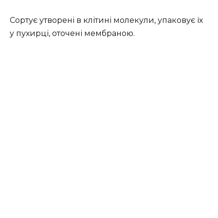
Сортує утворені в клітині молекули, упаковує їх
у пухирці, оточені мембраною.