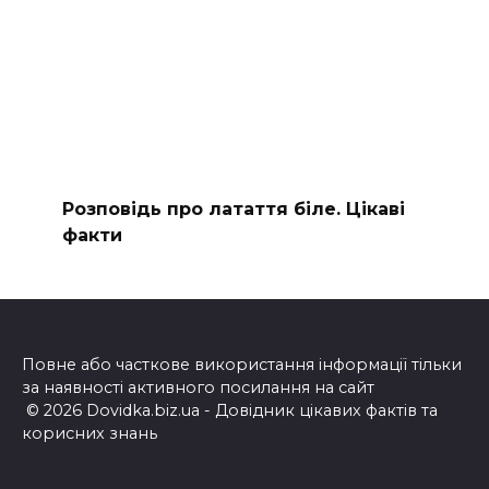
Розповідь про латаття біле. Цікаві
факти
Повне або часткове використання інформації тільки
за наявності активного посилання на сайт
© 2026 Dovidka.biz.ua - Довідник цікавих фактів та
корисних знань