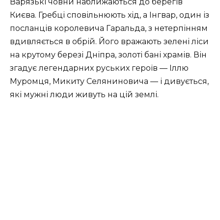
Варязькі човни наближаються до берегів
Києва. Гребці сповільнюють хід, а Інгвар, один із
посланців королевича Гаральда, з нетерпінням
вдивляється в обрій. Його вражають зелені ліси
на крутому березі Дніпра, золоті бані храмів. Він
згадує легендарних руських героїв — Іллю
Муромця, Микиту Селяниновича — і дивується,
які мужні люди живуть на цій землі.