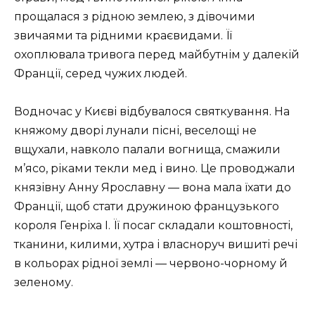
прощалася з рідною землею, з дівочими
звичаями та рідними краєвидами. Її
охоплювала тривога перед майбутнім у далекій
Франції, серед чужих людей.
Водночас у Києві відбувалося святкування. На
княжому дворі лунали пісні, веселощі не
вщухали, навколо палали вогнища, смажили
м’ясо, ріками текли мед і вино. Це проводжали
князівну Анну Ярославну — вона мала їхати до
Франції, щоб стати дружиною французького
короля Генріха I. Її посаг складали коштовності,
тканини, килими, хутра і власноруч вишиті речі
в кольорах рідної землі — червоно-чорному й
зеленому.