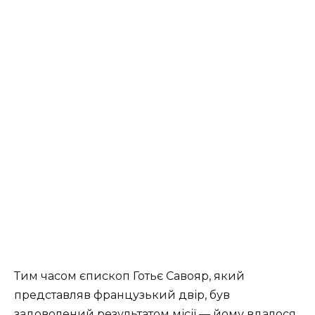
Тим часом єпископ Готьє Савояр, який
представляв французький двір, був
задоволений результатом місії — йому вдалося