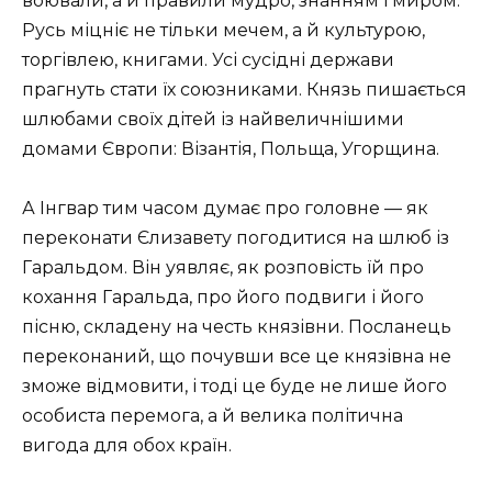
воювали, а й правили мудро, знанням і миром.
Русь міцніє не тільки мечем, а й культурою,
торгівлею, книгами. Усі сусідні держави
прагнуть стати їх союзниками. Князь пишається
шлюбами своїх дітей із найвеличнішими
домами Європи: Візантія, Польща, Угорщина.
А Інгвар тим часом думає про головне — як
переконати Єлизавету погодитися на шлюб із
Гаральдом. Він уявляє, як розповість їй про
кохання Гаральда, про його подвиги і його
пісню, складену на честь князівни. Посланець
переконаний, що почувши все це князівна не
зможе відмовити, і тоді це буде не лише його
особиста перемога, а й велика політична
вигода для обох країн.