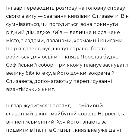
Інгвар переводить розмову на головну справу
свого візиту — сватання князівни Єлизавети. Він
сумнівається, чи погодиться вона покинути
рідний дім, адже Київ — величне й освічене
місто, з садами, палацами, храмами і книгами.
Івор підтверджує, що тут справді багато
робиться для освіти — князь Ярослав будує
Софійський собор, при якому планує заснувати
велику бібліотеку, а його дочки, зокрема й
Єлизавета, допомагають у переписуванні
візантійських книг.
Інгвар журиться: Гаральд — сміливий і
славетний вікінг, майбутній король Норвегії, та
він неписьменний. Хоч його і знають за
подвиги в Італії та Сицилії, князівна уже двічі