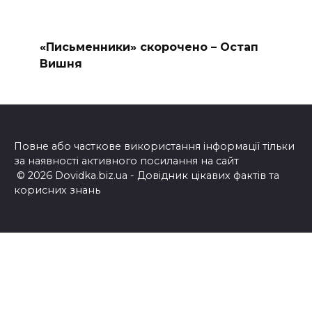
«Письменники» скорочено – Остап
Вишня
Повне або часткове використання інформації тільки
за наявності активного посилання на сайт
© 2026 Dovidka.biz.ua - Довідник цікавих фактів та
корисних знань