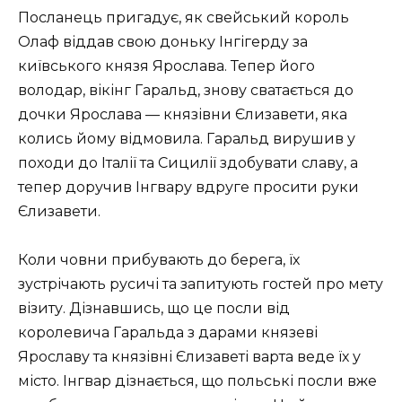
Посланець пригадує, як свейський король
Олаф віддав свою доньку Інгігерду за
київського князя Ярослава. Тепер його
володар, вікінг Гаральд, знову сватається до
дочки Ярослава — князівни Єлизавети, яка
колись йому відмовила. Гаральд вирушив у
походи до Італії та Сицилії здобувати славу, а
тепер доручив Інгвару вдруге просити руки
Єлизавети.
Коли човни прибувають до берега, їх
зустрічають русичі та запитують гостей про мету
візиту. Дізнавшись, що це посли від
королевича Гаральда з дарами князеві
Ярославу та князівні Єлизаветі варта веде їх у
місто. Інгвар дізнається, що польські посли вже