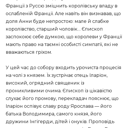
Франції з Руссю зміцнить королівську владу в
ослабленій Франції. Але навіть він визнавав, що
доля Анни буде непростою: мале й слабке
королівство, старший чоловік… Єпископ
заспокоює себе думкою, що королеви у Франції
мають право на таємні особисті симпатії, які не
вважаються гріхом.
У цей час до собору входить урочиста процесія
на чолі з князем. Їх зустрічає отець Іларіон,
високий, огрядний священик із
проникливими очима. Єпископ із цікавістю
слухає його промову, перекладач пояснює, що
Іларіон оспівує славу роду Ярослава — його
батька Володимира, самого князя, його
дружини Інгігерди, дітей і онуків. Проповідь