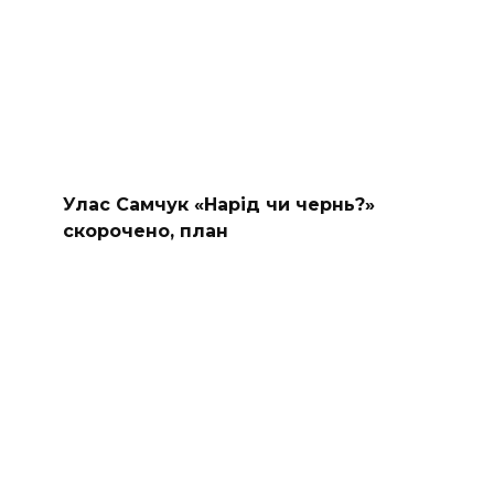
Улас Самчук «Нарід чи чернь?»
скорочено, план