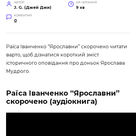
АВТОР
НА ЧИТАННЯ
J. G. (Джей Джи)
9 хв
КОМЕНТАРІ
0
Раїса Іванченко “Ярославни” скорочено читати
варто, щоб дізнатися короткий зміст
історичного оповідання про доньок Ярослава
Мудрого.
Раїса Іванченко “Ярославни”
скорочено (аудіокнига)