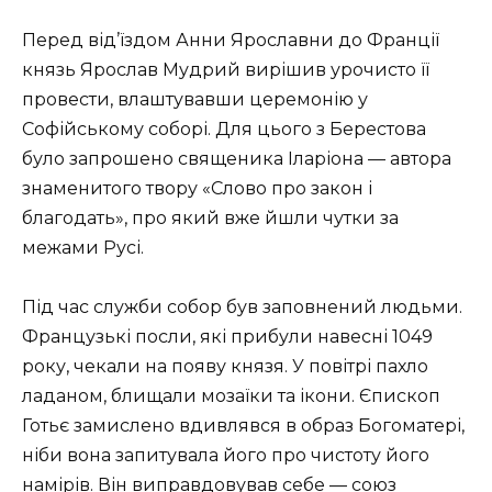
Перед від’їздом Анни Ярославни до Франції
князь Ярослав Мудрий вирішив урочисто її
провести, влаштувавши церемонію у
Софійському соборі. Для цього з Берестова
було запрошено священика Іларіона — автора
знаменитого твору «Слово про закон і
благодать», про який вже йшли чутки за
межами Русі.
Під час служби собор був заповнений людьми.
Французькі посли, які прибули навесні 1049
року, чекали на появу князя. У повітрі пахло
ладаном, блищали мозаїки та ікони. Єпископ
Готьє замислено вдивлявся в образ Богоматері,
ніби вона запитувала його про чистоту його
намірів. Він виправдовував себе — союз