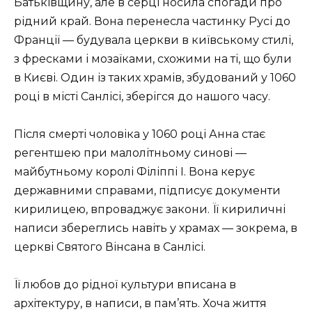
Батьківщину, але в серці носила спогади про
рідний край. Вона перенесла частинку Русі до
Франції — будувала церкви в київському стилі,
з фресками і мозаїками, схожими на ті, що були
в Києві. Один із таких храмів, збудований у 1060
році в місті Санлісі, зберігся до нашого часу.
Після смерті чоловіка у 1060 році Анна стає
регентшею при малолітньому синові —
майбутньому королі Філіппі І. Вона керує
державними справами, підписує документи
кирилицею, впроваджує закони. Її кириличні
написи збереглись навіть у храмах — зокрема, в
церкві Святого Вінсана в Санлісі.
Її любов до рідної культури вписана в
архітектуру, в написи, в пам’ять. Хоча життя