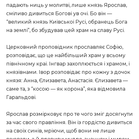
падають ниць у молитві, лише князь Ярослав,
сміливо дивиться Богові ув очі. Бо він —
“великий князь Київської Русі, обранець Бога
на землі”, бо збудував цей храм на славу Русі.
Церковний проповідник прославляє Софію,
розповідає, що це найбільший храм у всьому
північному краї. Інгвар захоплюється і храмом, і
князівнами. Івор розповідає про кожну з дочок
князя: Анна, Єлизавета, Анастасія. Єлизавета —
саме та, з “косою — як корона”, яка відмовила
Гаральдові.
Ярослав розмірковує про те чого зміг досягнути
за час свого правління. Він із гордістю дивиться
на своїх синів, мріючи, щоб вони не лише