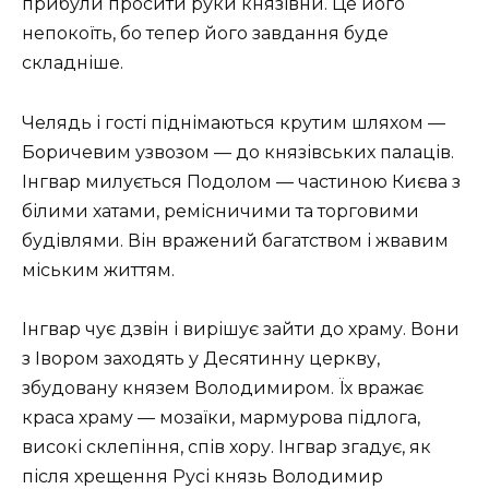
прибули просити руки князівни. Це його
непокоїть, бо тепер його завдання буде
складніше.
Челядь і гості піднімаються крутим шляхом —
Боричевим узвозом — до князівських палаців.
Інгвар милується Подолом — частиною Києва з
білими хатами, ремісничими та торговими
будівлями. Він вражений багатством і жвавим
міським життям.
Інгвар чує дзвін і вирішує зайти до храму. Вони
з Івором заходять у Десятинну церкву,
збудовану князем Володимиром. Їх вражає
краса храму — мозаїки, мармурова підлога,
високі склепіння, спів хору. Інгвар згадує, як
після хрещення Русі князь Володимир