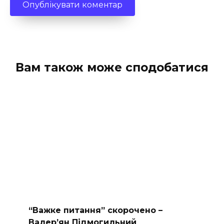
Вам також може сподобатися
“Важке питання” скорочено –
Валер’ян Підмогильний