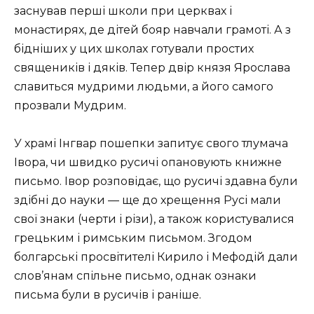
заснував перші школи при церквах і
монастирях, де дітей бояр навчали грамоті. А з
бідніших у цих школах готували простих
священиків і дяків. Тепер двір князя Ярослава
славиться мудрими людьми, а його самого
прозвали Мудрим.
У храмі Інгвар пошепки запитує свого тлумача
Івора, чи швидко русичі опановують книжне
письмо. Івор розповідає, що русичі здавна були
здібні до науки — ще до хрещення Русі мали
свої знаки (черти і різи), а також користувалися
грецьким і римським письмом. Згодом
болгарські просвітителі Кирило і Мефодій дали
слов’янам спільне письмо, однак ознаки
письма були в русичів і раніше.