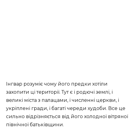
Інгвар розуміє чому його предки хотіли
захопити ці території. Тут є і родючі землі, і
великі міста з палацами, і численні церкви, і
укріплені гради, і багаті череди худоби. Все це
сильно відрізняється від його холодної вітряної
північної батьківщини.