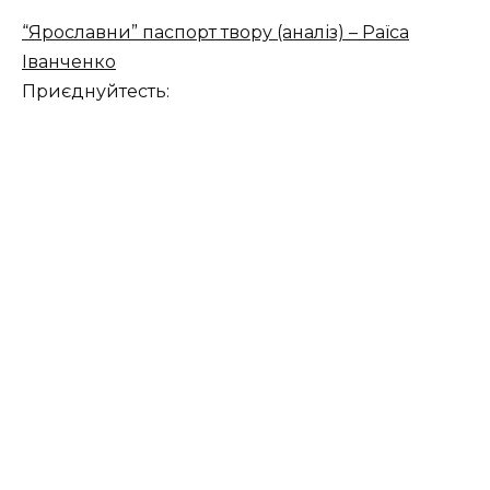
“Ярославни” паспорт твору (аналіз) – Раїса
Іванченко
Приєднуйтесть: