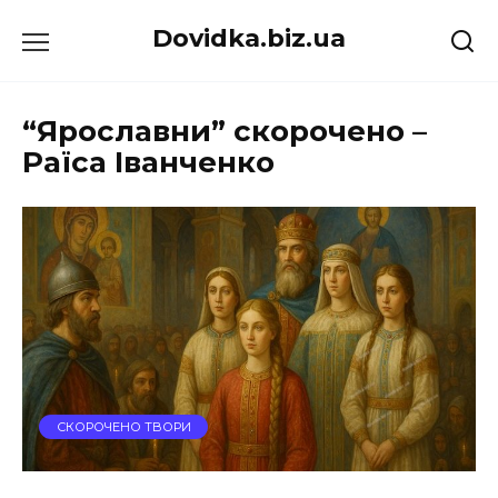
Перейти
Dovidka.biz.ua
до
вмісту
“Ярославни” скорочено –
Раїса Іванченко
СКОРОЧЕНО ТВОРИ