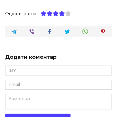
Оцініть статтю
Додати коментар
Ім'я
*
Email
*
Коментар