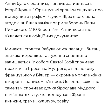
Анни було складним, її вплив залишився в
історії Франції. Французькі хроніки свідчать про
її стосунки з графом Раулем III, за якого вона
згодом вийшла заміж попри заборону Папи
Римського. У 1075 році іʼмя Анни востаннє
з’являється в офіційних документах.
Минають століття. Забуваються палаци і битви,
зникають хроніки. Та духовна спадщина
залишається. У соборі Святої Софії спочиває
прах князя Ярослава Мудрого, а в далекому
французькому Вільєрі — скромна могила жінки
в короні з написом: «Агнес». Легенда каже, що
саме там спочиває дочка Ярослава Мудрого. Її
пам’ятають як ту, хто подарувала Франції
книжки, храми, культуру, освіту.