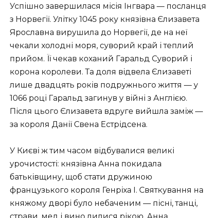
Успішно завершилася місія Інгвара — посланця
з Норвегії. Улітку 1045 року князівна Єлизавета
Ярославна вирушила до Норвегії, де на неї
чекали холодні моря, суворий край і теплий
прийом. Її чекав коханий Гаральд Суворий і
корона королеви. Та доля відвела Єлизаветі
лише двадцять років подружнього життя — у
1066 році Гаральд загинув у війні з Англією.
Після цього Єлизавета вдруге вийшла заміж —
за короля Данії Свена Естрідсена.
У Києві ж тим часом відбувалися великі
урочистості: князівна Анна покидала
батьківщину, щоб стати дружиною
французького короля Генріха I. Святкування на
княжому дворі було небаченим — пісні, танці,
страви, мед і вино лилися рікою. Анна