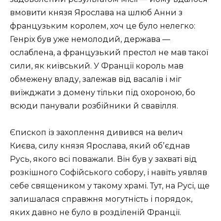
вмовити князя Ярослава на шлюб Анни з
французьким королем, хоч це було нелегко:
Генріх був уже немолодий, держава —
ослаблена, а французький престол не мав такої
сили, як київський. У Франції король мав
обмежену владу, залежав від васалів і міг
виїжджати з домену тільки під охороною, бо
всюди панували розбійники й свавілля.
Єпископ із захоплення дивився на велич
Києва, силу князя Ярослава, який обʼєднав
Русь, якого всі поважали. Він був у захваті від
розкішного Софійського собору, і навіть уявляв
себе священиком у такому храмі. Тут, на Русі, ще
залишалася справжня могутність і порядок,
яких давно не було в розділеній Франції.