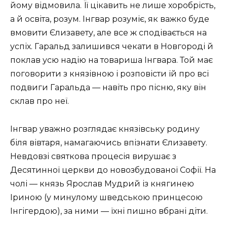
йому відмовила. Її цікавить не лише хоробрість,
а й освіта, розум. Інгвар розуміє, як важко буде
вмовити Єлизавету, але все ж сподівається на
успіх. Гаральд залишився чекати в Новгороді й
поклав усю надію на товариша Інгвара. Той має
поговорити з князівною і розповісти їй про всі
подвиги Гаральда — навіть про пісню, яку він
склав про неї.
Інгвар уважно розглядає князівську родину
біля вівтаря, намагаючись впізнати Єлизавету.
Невдовзі святкова процесія вирушає з
Десятинної церкви до новозбудованої Софії. На
чолі — князь Ярослав Мудрий із княгинею
Іриною (у минулому шведською принцесою
Інгігердою), за ними — їхні пишно вбрані діти.