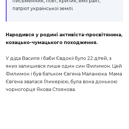
письменник, поет, критик, емігрант,
п
атріот української землі.
Народився у родині активіста-просвітянина,
козацько-чумацького походження.
У діда Василя і баби Євдокії було 22 дітей, з
яких залишився лише один син Филимон. Цей
Филимон і був батьком Євгена Маланюка. Мама
Євгена звалася Гликерією, була вона донькою
чорногорця Якова Стоянова.