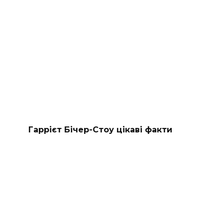
Гаррієт Бічер-Стоу цікаві факти