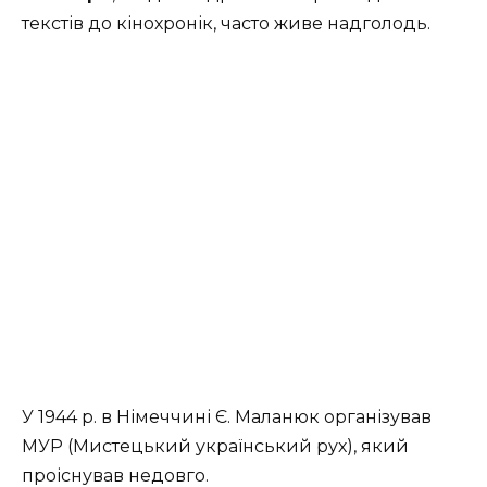
текстів до кінохронік, часто живе надголодь.
У 1944 р. в Німеччині Є. Маланюк організував
МУР (Мистецький український рух), який
проіснував недовго.