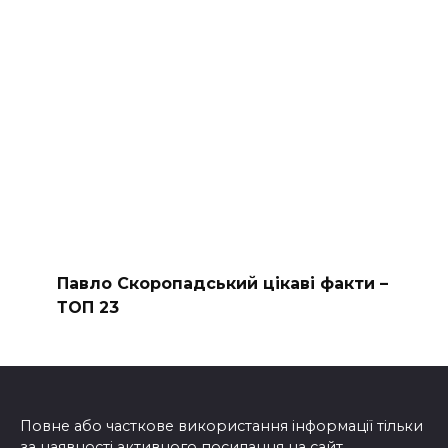
Павло Скоропадський цікаві факти –
ТОП 23
Повне або часткове використання інформації тільки
за наявності активного посилання на сайт