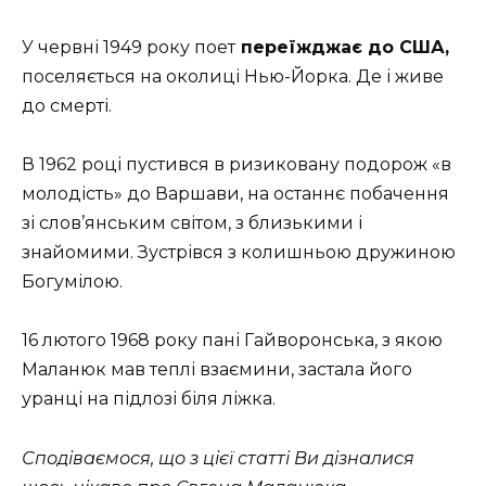
У червні 1949 року поет
переїжджає до США,
поселяється на околиці Нью-Йорка. Де і живе
до смерті.
В 1962 році пустився в ризиковану подорож «в
молодість» до Варшави, на останнє побачення
зі слов’янським світом, з близькими і
знайомими. Зустрівся з колишньою дружиною
Богумілою.
16 лютого 1968 року пані Гайворонська, з якою
Маланюк мав теплі взаємини, застала його
уранці на підлозі біля ліжка.
Сподіваємося, що з цієї статті Ви дізналися