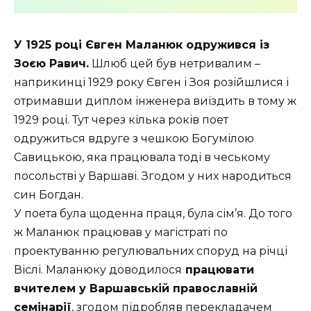
У 1925 році Євген Маланюк одружився із
Зоєю Равич.
Шлюб цей був нетривалим –
наприкинці 1929 року Євген і Зоя розійшлися і
отримавши диплом інженера виїздить в тому ж
1929 році. Тут через кілька років поет
одружиться вдруге з чешкою Богумілою
Савицькою, яка працювала тоді в чеському
посольстві у Варшаві. Згодом у них народиться
син Богдан.
У поета була щоденна праця, була сім’я. До того
ж Маланюк працював у магістраті по
проектуванню регулювальних споруд на річці
Віслі. Маланюку доводилося
працювати
вчителем у Варшавській православній
семінарії
, згодом підробляв перекладачем