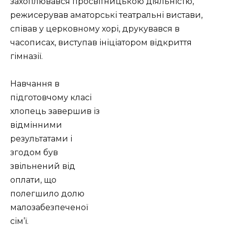
захоплювався просвітницькою діяльністю,
режисерував аматорські театральні вистави,
співав у церковному хорі, друкувався в
часописах, виступав ініціатором відкриття
гімназії.
Навчання в
підготовчому класі
хлопець завершив із
відмінними
результатами і
згодом був
звільнений від
оплати, що
полегшило долю
малозабезпеченої
сім’ї.