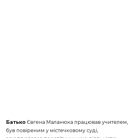
Батько
Євгена Маланюка працював учителем,
був повіреним у містечковому суді,