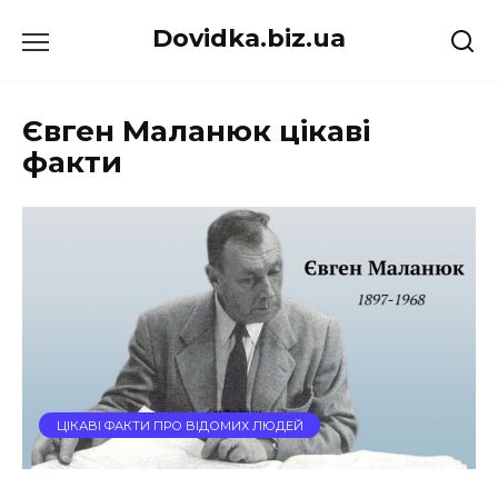
Перейти
Dovidka.biz.ua
до
вмісту
Євген Маланюк цікаві
факти
ЦІКАВІ ФАКТИ ПРО ВІДОМИХ ЛЮДЕЙ