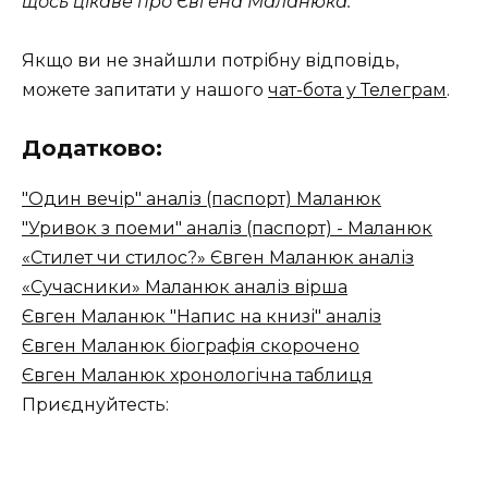
щось цікаве про Євгена Маланюка.
Якщо ви не знайшли потрібну відповідь,
можете запитати у нашого
чат-бота у Телеграм
.
Додатково:
"Один вечір" аналіз (паспорт) Маланюк
"Уривок з поеми" аналіз (паспорт) - Маланюк
«Стилет чи стилос?» Євген Маланюк аналіз
«Сучасники» Маланюк аналіз вірша
Євген Маланюк "Напис на книзі" аналіз
Євген Маланюк біографія скорочено
Євген Маланюк хронологічна таблиця
Приєднуйтесть: