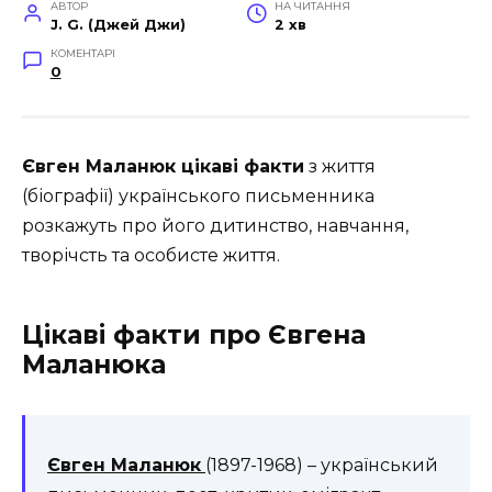
АВТОР
НА ЧИТАННЯ
J. G. (Джей Джи)
2 хв
КОМЕНТАРІ
0
Євген Маланюк цікаві факти
з життя
(біографії) українського письменника
розкажуть про його дитинство, навчання,
творічсть та особисте життя.
Цікаві факти про Євгена
Маланюка
Євген Маланюк
(1897-1968) – український