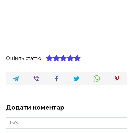
Оцініть статтю
Додати коментар
Ім'я
*