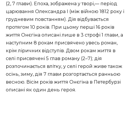
(2, 7 глави). Епоха, зображена у творі,— період
царювання Олександра І (між війною 1812 року і
грудневим повстанням). Дія відбувається
протягом 10 років. При цьому перші 16 років
життя Онєгіна описані лише в 3 строфі 1 глави, а
наступним 8 рокам присвячено увесь роман,
крім ліричних відступів. Двом рокам життя в
селі присвячені 5 глав роману (2–7); дія
розпочинається влітку, у селі герой живе також
осінь, зиму, дія 7 глави розгортається ранньою
весною. Вісім років життя Онєгіна в Петербурзі
описані як один день героя.