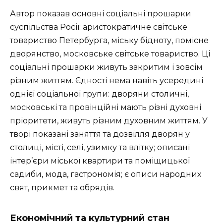
Автор показав основні соціальні прошарки
суспільства Росії: аристократичне світське
товариство Петербурга, міську бідноту, помісне
дворянство, московське світське товариство. Ці
соціальні прошарки живуть закритим і зовсім
різним життям. Єдності нема навіть усередині
однієї соціальної групи: дворяни столичні,
московські та провінційні мають різні духовні
пріоритети, живуть різним духовним життям. У
творі показані заняття та дозвілля дворян у
столиці, місті, селі, узимку та влітку; описані
інтер’єри міської квартири та поміщицької
садиби, мода, гастрономія; є описи народних
свят, прикмет та обрядів.
Економічний та культурний стан