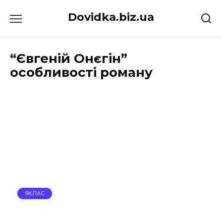
Перейти
Dovidka.biz.ua
до
вмісту
“Євгеній Онєгін”
особливості роману
9КЛАС