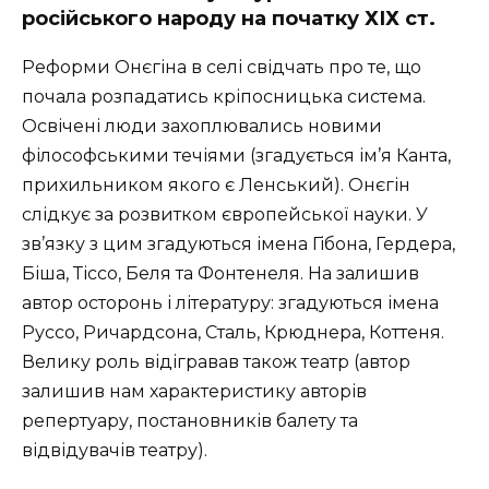
російського народу на початку ХІХ ст.
Реформи Онєгіна в селі свідчать про те, що
почала розпадатись кріпосницька система.
Освічені люди захоплювались новими
філософськими течіями (згадується ім’я Канта,
прихильником якого є Ленський). Онєгін
слідкує за розвитком європейської науки. У
зв’язку з цим згадуються імена Гібона, Гердера,
Біша, Тіссо, Беля та Фонтенеля. На залишив
автор осторонь і літературу: згадуються імена
Руссо, Ричардсона, Сталь, Крюднера, Коттеня.
Велику роль відігравав також театр (автор
залишив нам характеристику авторів
репертуару, постановників балету та
відвідувачів театру).