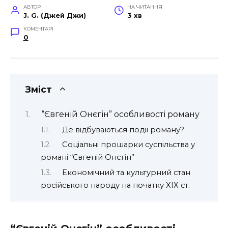
АВТОР
НА ЧИТАННЯ
J. G. (Джей Джи)
3 хв
КОМЕНТАРІ
0
Зміст
“Євгеній Онєгін” особливості роману
Де відбуваються події роману?
Соціальні прошарки суспільства у
романі “Євгеній Онєгін”
Економічний та культурний стан
російського народу на початку ХІХ ст.