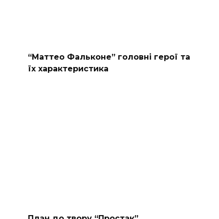
“Маттео Фальконе” головні герої та
їх характеристика
План до твору “Простак”