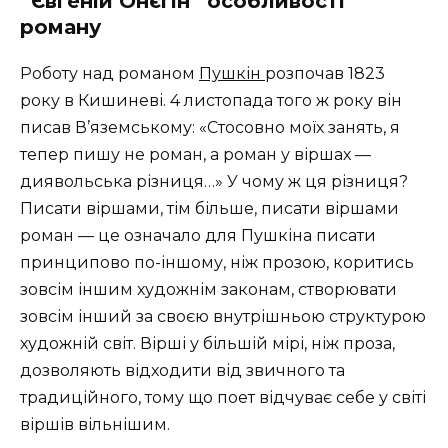
“Євгеній Онєгін” особливості
роману
Роботу над романом
Пушкін
розпочав 1823
року в Кишиневі. 4 листопада того ж року він
писав В’яземському: «Стосовно моїх занять, я
тепер пишу не роман, а роман у віршах —
диявольська різниця…» У чому ж ця різниця?
Писати віршами, тім більше, писати віршами
роман — це означало для Пушкіна писати
принципово по-іншому, ніж прозою, коритись
зовсім іншим художнім законам, створювати
зовсім інший за своєю внутрішньою структурою
художній світ. Вірші у більшій мірі, ніж проза,
дозволяють відходити від звичного та
традиційного, тому що поет відчуває себе у світі
віршів вільнішим.