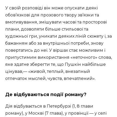
У своїй розповіді він може опускати деякі
обов’язкові для прозового твору зв’язки та
вмотивування, змішувати часові та просторові
плани, дозволяти більше стильової та
художньої гри, уникати деяких ліній сюжету і, за
бажанням або за внутрішньої потреби, знову
повертатись до неї. У віршах стає можливим і
припустимим використання «неточного» слова,
яке здатне зберегти те, що Пушкін найбільше
цінував,— «живой, теплый, внезапный
отпечаток мыслей, чувств, впечатлений».
Де відбуваються події роману?
Дія відбувається в Петербурзі (1, 8 глави
роману), у Москві (7 глава), у провінції — у селі