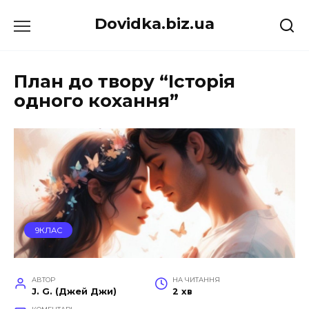
Перейти
Dovidka.biz.ua
до
вмісту
План до твору “Історія
одного кохання”
9КЛАС
АВТОР
НА ЧИТАННЯ
J. G. (Джей Джи)
2 хв