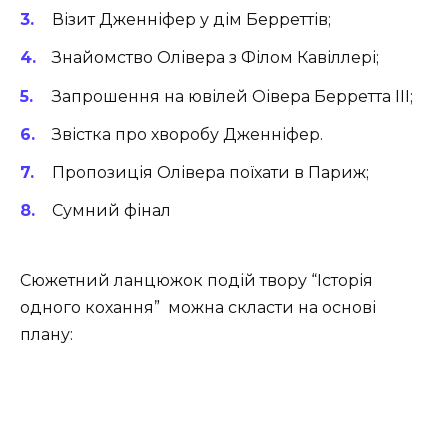
Візит Дженніфер у дім Берреттів;
Знайомство Олівера з Філом Кавіллері;
Запрошення на ювілей Оівера Берретта ІІІ;
Звістка про хворобу Дженніфер.
Пропозиція Олівера поїхати в Париж;
Сумний фінал
Сюжетний ланцюжок подій твору “Історія
одного кохання” можна скласти на основі
плану: