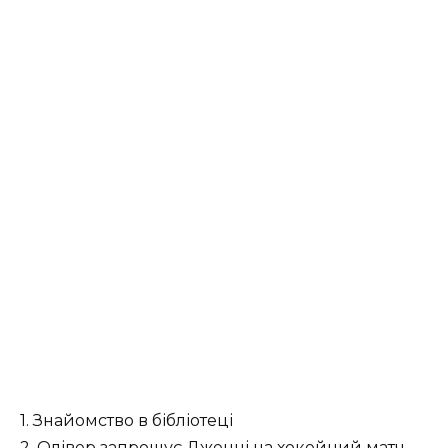
1. Знайомство в бібліотеці
2. Олівер запрошує Дженні на хокейний матч