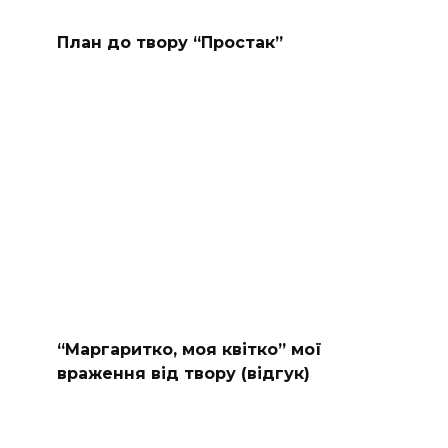
План до твору “Простак”
“Маргаритко, моя квітко” мої
враження від твору (відгук)