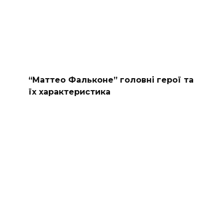
“Маттео Фальконе” головні герої та
їх характеристика