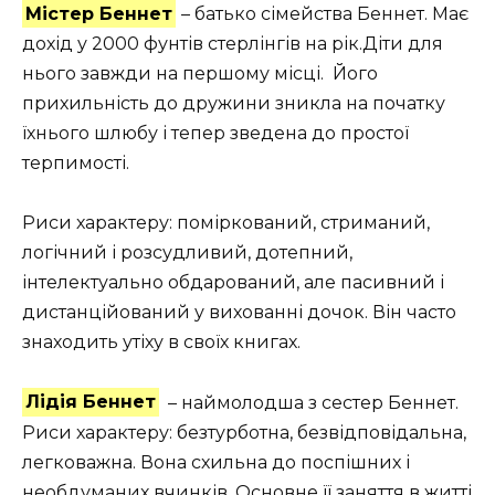
Містер Беннет
– батько сімейства Беннет. Має
дохід у 2000 фунтів стерлінгів на рік.Діти для
нього завжди на першому місці. Його
прихильність до дружини зникла на початку
їхнього шлюбу і тепер зведена до простої
терпимості.
Риси характеру: поміркований, стриманий,
логічний і розсудливий, дотепний,
інтелектуально обдарований, але пасивний і
дистанційований у вихованні дочок. Він часто
знаходить утіху в своїх книгах.
Лідія Беннет
– наймолодша з сестер Беннет.
Риси характеру: безтурботна, безвідповідальна,
легковажна. Вона схильна до поспішних і
необдуманих вчинків. Основне її заняття в житті