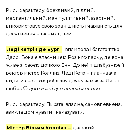
Риси характеру: брехливий, підлий,
меркантильний, маніпулятивний, азартний,
використовує свою зовнішність і чарівність для
досягнення власних цілей.
Леді Кетрін де Бург
– впливова і багата тітка
Дарсі. Вона є власницею Розінгс-парку, де вона
живе зі своєю дочкою Енн. До неї підлабузнює її
ректор містер Коллінз. Леді Кетрін планувала
видати свою хворобливу дочку заміж за Дарсі,
щоб
«об’єднати їхні два великі маєтки»
.
Риси характеру: Пихата, владна, самовпевнена,
звикла домінувати і наказувати.
Містер Вільям Коллінз
–
далекий