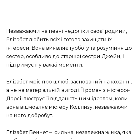
Незважаючи на певні недоліки своєї родини,
Елізабет любить всіх і готова захищати їх
інтереси. Вона виявляє турботу та розуміння до
сестер, особливо до старшої сестри Джейн, і
підтримує її у важкі моменти.
Елізабет мріє про шлюб, заснований на коханні,
а не на матеріальній вигоді. Її роман з містером
Дарсі ілюструє її відданість цим ідеалам, коли
вона відмовляє містеру Коллінзу, незважаючи
на його добробут.
Елізабет Беннет – сильна, незалежна жінка, яка