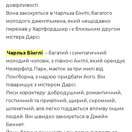
довірливості.
Вона закохується в Чарльза Бінґлі, багатого
молодого джентльмена, який нещодавно
переїхав у Хартфордшир і є близьким другом
містера Дарсі.
Чарльз Бінглі
– багатий і симпатичний
молодий чоловік, з півночі Англії, який орендує
Незерфілд Парк, маєток за три милі від
Лонгборна, з надією придбати його. Він
товаришує з містером Дарсі.
Риси характеру
: добродушний, романтичний,
гостинний та привітний, щирий, скромний,
шляхетний, але легко піддається впливу інших
людей. Він швидко закохується в Джейн
Беннет.