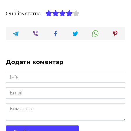
Оцініть статтю
Додати коментар
Ім'я
*
Email
*
Коментар