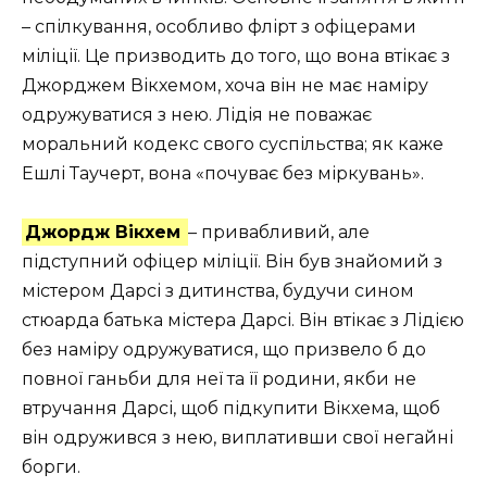
– спілкування, особливо флірт з офіцерами
міліції. Це призводить до того, що вона втікає з
Джорджем Вікхемом, хоча він не має наміру
одружуватися з нею. Лідія не поважає
моральний кодекс свого суспільства; як каже
Ешлі Таучерт, вона «почуває без міркувань».
Джордж Вікхем
– привабливий, але
підступний офіцер міліції. Він був знайомий з
містером Дарсі з дитинства, будучи сином
стюарда батька містера Дарсі. Він втікає з Лідією
без наміру одружуватися, що призвело б до
повної ганьби для неї та її родини, якби не
втручання Дарсі, щоб підкупити Вікхема, щоб
він одружився з нею, виплативши свої негайні
борги.