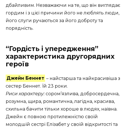
дбайливим. Незважаючи на те, що він виглядає
гордим і з цієї причини його не люблять люди,
його слуги ручаються за його доброту та
порядність.
“Гордість і упередження”
характеристика другорядних
героїв
Джейн Беннет
– найстарша та найкрасивіша з
сестер Беннет. Їй 23 роки.
Риси характеру:
сором’язлива, добросердечна,
розумна, щира, романтична, лагідна, красива,
схильна бачити тільки хороше в людях, наївна.
Джейн є повною протилежністю своїй
молодшій сестрі Елізабет у своїй відкритості та