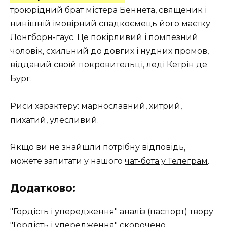
троюрідний брат містера Беннета, священик і
нинішній імовірний спадкоємець його маєтку
Лонгборн-гаус. Це покірливий і помпезний
чоловік, схильний до довгих і нудних промов,
відданий своїй покровительці, леді Кетрін де
Бург.
Риси характеру: марнославний, хитрий,
пихатий, улесливий.
Якщо ви не знайшли потрібну відповідь,
можете запитати у нашого
чат-бота у Телеграм
.
Додатково:
"Гордість і упередження" аналіз (паспорт) твору
"Гордість і упередження" скорочено