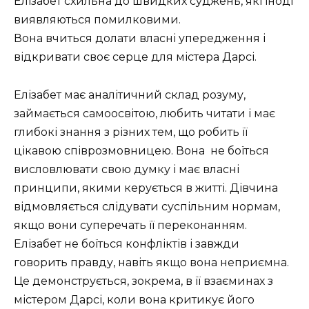
Елізабет схильна до швидких суджень, які іноді
виявляються помилковими.
Вона вчиться долати власні упередження і
відкривати своє серце для містера Дарсі.
Елізабет має аналітичний склад розуму,
займається самоосвітою, любить читати і має
глибокі знання з різних тем, що робить її
цікавою співрозмовницею. Вона не боїться
висловлювати свою думку і має власні
принципи, якими керується в житті. Дівчина
відмовляється слідувати суспільним нормам,
якщо вони суперечать її переконанням.
Елізабет не боїться конфліктів і завжди
говорить правду, навіть якщо вона неприємна.
Це демонструється, зокрема, в її взаєминах з
містером Дарсі, коли вона критикує його