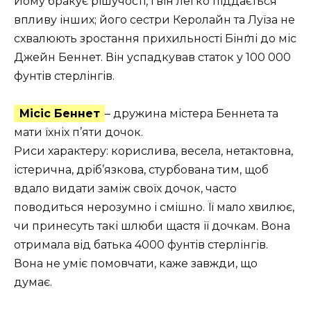
Йому бракує рішучості, і він легко піддається
впливу інших; його сестри Керолайн та Луїза не
схвалюють зростання прихильності Бінґлі до міс
Джейн Беннет. Він успадкував статок у 100 000
фунтів стерлінгів.
Місіс Беннет
– дружина містера Беннета та
мати їхніх п’яти дочок.
Риси характеру: корислива, весела, нетактовна,
істерична, дріб’язкова, стурбована тим, щоб
вдало видати заміж своїх дочок, часто
поводиться нерозумно і смішно. Її мало хвилює,
чи принесуть такі шлюби щастя її дочкам. Вона
отримала від батька 4000 фунтів стерлінгів.
Вона не уміє помовчати, каже завжди, що
думає.