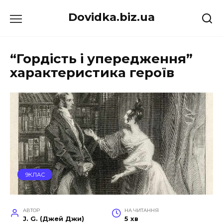
Перейти
Dovidka.biz.ua
до
вмісту
“Гордість і упередження”
характеристика героїв
9КЛАС
АВТОР
НА ЧИТАННЯ
J. G. (Джей Джи)
5 хв