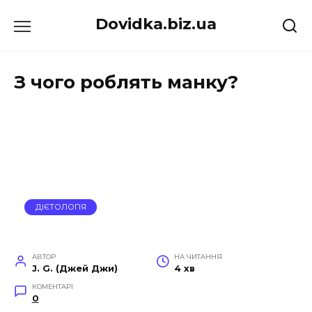
Перейти
Dovidka.biz.ua
до
вмісту
З чого роблять манку?
ДІЄТОЛОГІЯ
АВТОР
НА ЧИТАННЯ
J. G. (Джей Джи)
4 хв
КОМЕНТАРІ
0