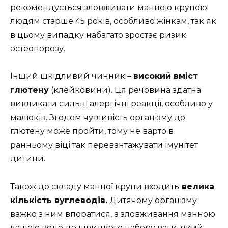
рекомендується зловживати манною крупою
людям старше 45 років, особливо жінкам, так як
в цьому випадку набагато зростає ризик
остеопорозу.
Інший шкідливий чинник –
високий вміст
глютену
(клейковини). Ця речовина здатна
викликати сильні алергічні реакції, особливо у
малюків. Згодом чутливість організму до
глютену може пройти, тому не варто в
ранньому віці так перевантажувати імунітет
дитини.
Також до складу манної крупи входить
велика
кількість вуглеводів.
Дитячому організму
важко з ним впоратися, а зловживання манною
кашею веде до швидкого набору ваги, який