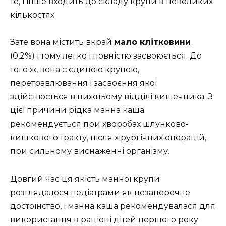
те, і інше входить до складу крупи в невеликих
кількостях.
Зате вона містить вкрай
мало клітковини
(0,2%) і тому легко і повністю засвоюється. До
того ж, вона є єдиною крупою,
перетравлювання і засвоєння якої
здійснюється в нижньому відділі кишечника. З
цієї причини рідка манна каша
рекомендується при хворобах шлунково-
кишкового тракту, після хірургічних операцій,
при сильному виснаженні організму.
Довгий час ця якість манної крупи
розглядалося педіатрами як незаперечне
достоїнство, і манна каша рекомендувалася для
використання в раціоні дітей першого року