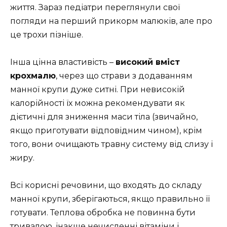
життя. Зараз педіатри переглянули свої
погляди на перший прикорм малюків, але про
це трохи пізніше.
Інша цінна властивість –
високий вміст
крохмалю
, через що страви з додаванням
манної крупи дуже ситні. При невисокій
калорійності їх можна рекомендувати як
дієтичні для зниження маси тіла (звичайно,
якщо приготувати відповідним чином), крім
того, вони очищають травну систему від слизу і
жиру.
Всі корисні речовини, що входять до складу
манної крупи, зберігаються, якщо правильно її
готувати. Теплова обробка не повинна бути
тривалою, інакше нечисленні вітаміни і