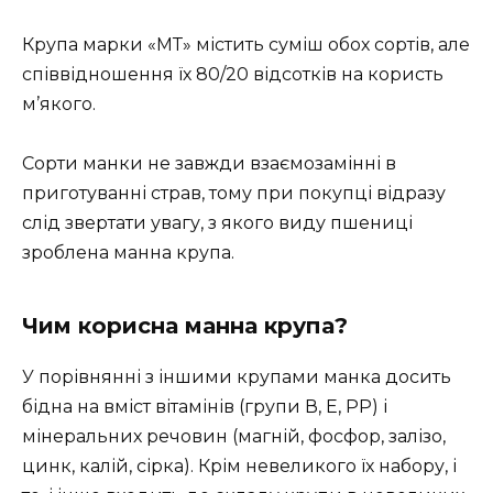
Крупа марки «МТ» містить суміш обох сортів, але
співвідношення їх 80/20 відсотків на користь
м’якого.
Сорти манки не завжди взаємозамінні в
приготуванні страв, тому при покупці відразу
слід звертати увагу, з якого виду пшениці
зроблена манна крупа.
Чим корисна манна крупа?
У порівнянні з іншими крупами манка досить
бідна на вміст вітамінів (групи В, Е, PP) і
мінеральних речовин (магній, фосфор, залізо,
цинк, калій, сірка). Крім невеликого їх набору, і