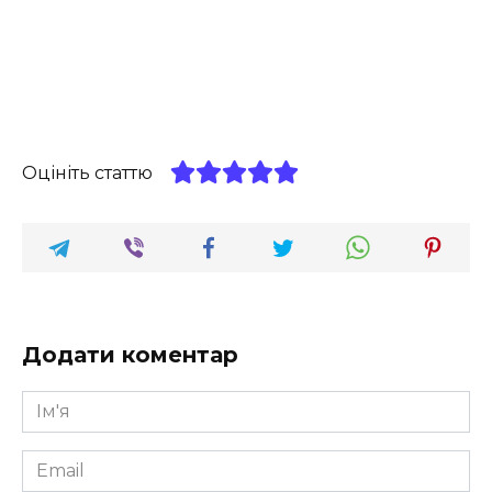
Оцініть статтю
Додати коментар
Ім'я
*
Email
*