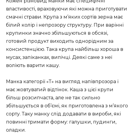
Кожен різновид манки має специфічні
властивості, враховуючи які можна приготувати
смачні страви. Крупа з м’яких сортів зерна має
білий колір і непрозору структуру. При варінні
крупинки значно збільшуються в обсязі,
готовий продукт виходить однорідним за
консистенцією. Така крупа найбільш хороша в
мусах, запіканках, випічці. Деякі саме з неї
воліють варити кашу.
Манка категорії «Т» на вигляд напівпрозора і
має жовтуватий відтінок. Каша з цієї крупи
більш розсипчаста, але не так сильно
збільшується в об’ємі, як приготовлена ​​з м’якого
сорту. Таку манку слід додавати в вироби, які
повинні тримати форму: галушки, пудинги,
оладки.