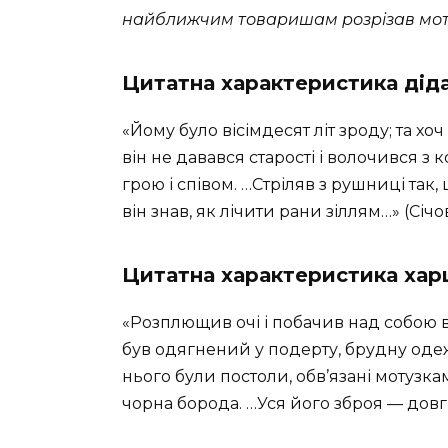
найближчим товаришам розрізав моту
Цитатна характеристика дід
«Йому було вісімдесят літ зроду; та х
він не давався старості і волочився з
грою і співом. …Стріляв з рушниці так, 
він знав, як лічити рани зіллям…» (Січ
Цитатна характеристика хар
«Розплющив очі і побачив над собою в
був одягнений у подерту, брудну одежу
нього були постоли, обв’язані мотузк
чорна борода. …Уся його зброя — довги