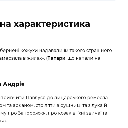
тна характеристика
 обернені кожухи надавали їм такого страшного
амерзала в жилах». (
Татари
, що напали на
а Андрія
 привчити Павлуся до лицарського ремесла.
м та арканом, стріляти з рушниці та з лука й
 про Запорожжя, про козаків, їхні звичаї та
тя».