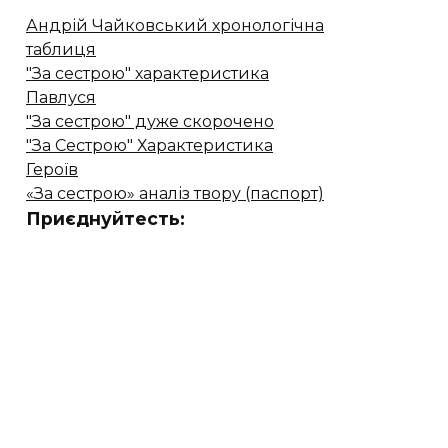
Андрій Чайковський хронологічна
таблиця
"За сестрою" характеристика
Павлуся
"За сестрою" дуже скорочено
"За Сестрою" Характеристика
Героїв
«За сестрою» аналіз твору (паспорт)
Приєднуйтесть: