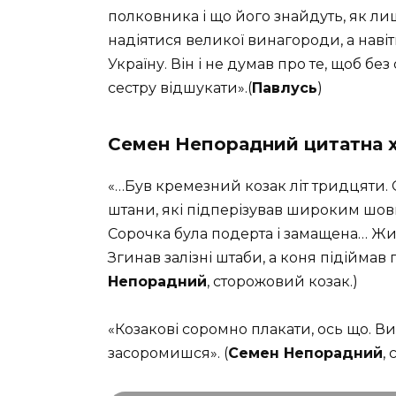
полковника і що його знайдуть, як ли
надіятися великої винагороди, а навіт
Україну. Він і не думав про те, щоб бе
сестру відшукати».
(
Павлусь
)
Семен Непорадний цитатна 
«…Був кремезний козак літ тридцяти. 
штани, які підперізував широким шовк
Сорочка була подерта і замащена… Жил
Згинав залізні штаби, а коня підіймав 
Непорадний
, сторожовий козак.)
«Козакові соромно плакати, ось що. В
засоромишся». (
Семен Непорадний
,