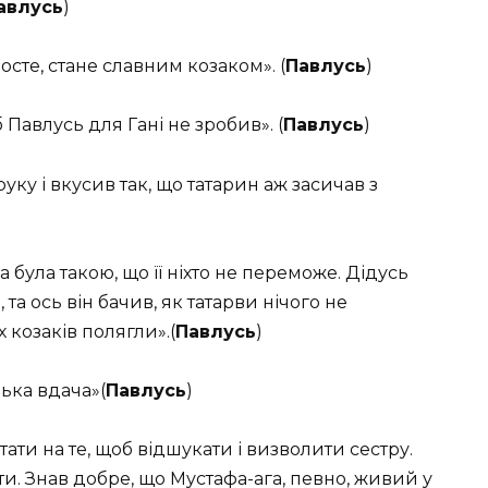
авлусь
)
росте, стане славним козаком».
(
Павлусь
)
 б Павлусь для Гані не зробив».
(
Павлусь
)
уку і вкусив так, що татарин аж засичав з
а була такою, що її ніхто не переможе. Дідусь
 та ось він бачив, як татарви нічого не
х козаків полягли».
(
Павлусь
)
цька вдача»
(
Павлусь
)
ати на те, щоб відшукати і визволити сестру.
ити. Знав добре, що Мустафа-ага, певно, живий у