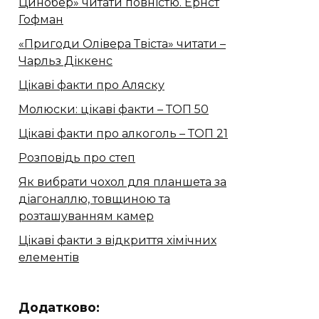
Цинобер» читати повністю. Ернст
Гофман
«Пригоди Олівера Твіста» читати –
Чарльз Діккенс
Цікаві факти про Аляску
Молюски: цікаві факти – ТОП 50
Цікаві факти про алкоголь – ТОП 21
Розповідь про степ
Як вибрати чохол для планшета за
діагоналлю, товщиною та
розташуванням камер
Цікаві факти з відкриття хімічних
елементів
Додатково: