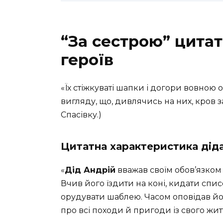
“За сестрою” цита
героїв
«Їх стіжкуваті шапки і догори вовною
вигляду, що, дивлячись на них, кров з
Спасівку.)
Цитатна характеристика дід
«
Дід Андрій
вважав своїм обов’язком
Вчив його їздити на коні, кидати списо
орудувати шаблею. Часом оповідав йому
про всі походи й пригоди із свого жит