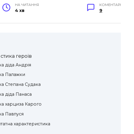
НА ЧИТАННЯ
КОМЕНТАРІ
4 хв
9
стика героїв
а діда Андрія
ка Палажки
ка Степана Судака
а діда Панаса
ка харциза Карого
ка Павлуся
татна характеристика