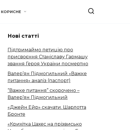
КОРИСНЕ
Нові статті
Підтримаймо петицію про
присвоєння Станіславу Гармашу
звання Героя України посмертно
Валер’ян Підмогильний «Важке
питання» аналіз (паспорт)
“Важке питання” скорочено –
Валер’ян Підмогильний
«Джейн Ейр» скачати. Шарлотта
Бронте
«Крихітка Цахес на прізвисько