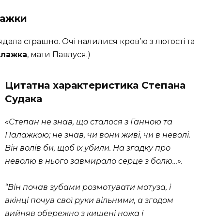
лажки
ядала страшно. Очі налилися кров’ю з лютості та
алажка
, мати Павлуся.)
Цитатна характеристика Степана
Судака
«Степан не знав, що сталося з Ганною та
Палажкою; не знав, чи вони живі, чи в неволі.
Він волів би, щоб їх убили. На згадку про
неволю в нього завмирало серце з болю…».
“Він почав зубами розмотувати мотуза, і
вкінці почув свої руки вільними, а згодом
вийняв обережно з кишені ножа і