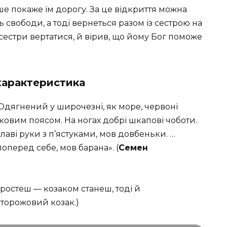
ше покаже їм дорогу. За це відкриття можна
ь свободи, а тоді вернеться разом із сестрою на
з сестри вертатися, й вірив, що йому Бог поможе
характеристика
Одягнений у широчезні, як море, червоні
овим поясом. На ногах добрі шкапові чоботи.
аві руки з п’ястуками, мов довбеньки. …
поперед себе, мов барана». (
Семен
иростеш — козаком станеш, тоді й
 сторожовий козак.)