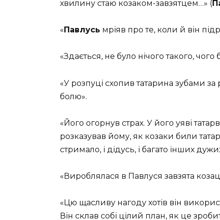
хвилину стаю козаком-завзятцем…» (
П
«
Павлусь
мріяв про те, коли й він під
«Здається, не було нічого такого, чого
«У розпуці схопив татарина зубами за р
болю».
«Його огорнув страх. У його уяві татарв
розказував йому, як козаки били татар,
стримало, і дідусь, і багато інших дужи
«Вироблялася в Павлуся завзята коза
«Цю щасливу нагоду хотів він використ
Він склав собі цілий план, як це зроб