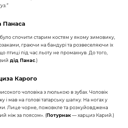
з.”
а Панаса
оч було спочити старим костям у якому зимовику,
 козаками, граючи на бандурі та розвеселяючи їх
що птиці під час льоту не промахнув. До того,
овий
дід Панас
.)
циза Карого
исокого чоловіка з люлькою в зубах. Чоловік
 і мав на голові татарську шапку. На ногах у
ами. Лице чорне, пожовкле та розкуйовджена
й ніж за поясом». (
Потурнак
— харциз Карий.)