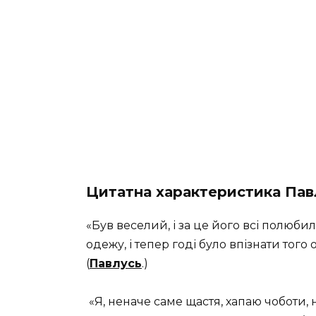
Цитатна характеристика Пав
«Був веселий, і за це його всі полюби
одежу, і тепер годі було впізнати того
(
Павлусь
.)
«Я, неначе саме щастя, хапаю чоботи,