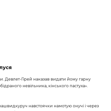
луся
ли. Девлет-Гірей наказав видати йому гарну
 обідраного невільника, кінського пастуха».
 нашвидкуруч навстоячки намотую онучі і через