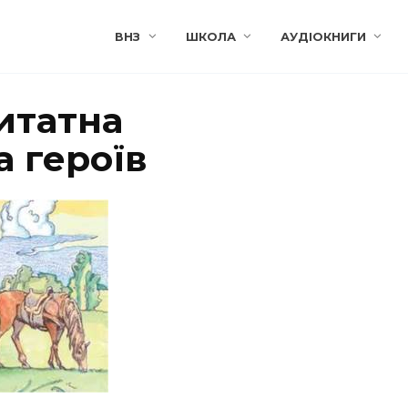
ВНЗ
ШКОЛА
АУДІОКНИГИ
итатна
 героїв