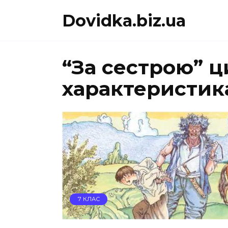
Перейти
Dovidka.biz.ua
до
вмісту
“За сестрою” ц
характеристика
7 КЛАС