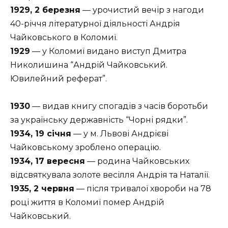
1929, 2 березня
— урочистий вечір з нагоди
40-річчя літературної діяльності Андрія
Чайковського в Коломиї.
1929
— у Коломиї видано виступ Дмитра
Николишина “Андрій Чайковський.
Ювилейний реферат”.
1930
— видав книгу спогадів з часів боротьби
за українську державність “Чорні рядки”.
1934, 19 січня
— у м. Львові Андрієві
Чайковському зроблено операцію.
1934, 17 вересня
— родина Чайковських
відсвяткувала золоте весілля Андрія та Наталії.
1935, 2 червня
— після тривалої хвороби на 78
році життя в Коломиї помер Андрій
Чайковський.