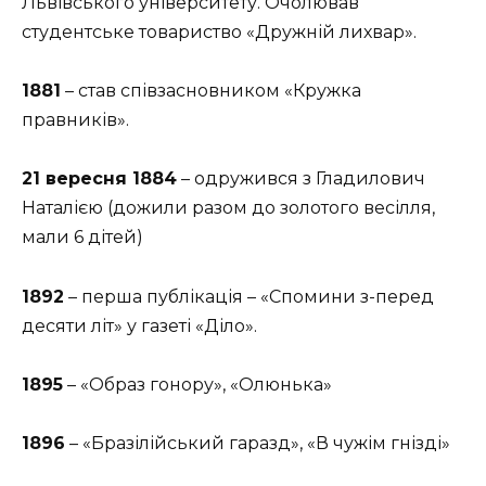
Львівського університету. Очолював
студентське товариство «Дружній лихвар».
1881
– став співзасновником «Кружка
правників».
21 вересня 1884
– одружився з Гладилович
Наталією (дожили разом до золотого весілля,
мали 6 дітей)
1892
– перша публікація – «Спомини з-перед
десяти літ» у газеті «Діло».
1895
– «Образ гонору», «Олюнька»
1896
– «Бразілійський гаразд», «В чужім гнізді»