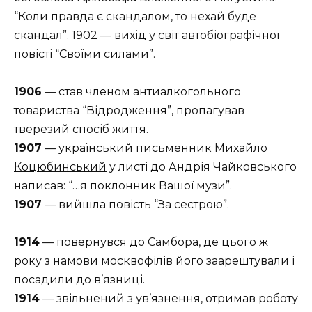
“Коли правда є скандалом, то нехай буде
скандал”. 1902 — вихід у світ автобіографічної
повісті “Своїми силами”.
1906
— став членом антиалкогольного
товариства “Відродження”, пропагував
тверезий спосіб життя.
1907
— український письменник
Михайло
Коцюбинський
у листі до Андрія Чайковського
написав: “…я поклонник Вашої музи”.
1907
— вийшла повість “За сестрою”.
1914
— повернувся до Самбора, де цього ж
року з намови москвофілів його заарештували і
посадили до в’язниці.
1914
— звільнений з ув’язнення, отримав роботу