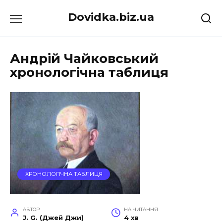
Перейти
Dovidka.biz.ua
до
вмісту
Андрій Чайковський
хронологічна таблиця
ХРОНОЛОГІЧНА ТАБЛИЦЯ
АВТОР
НА ЧИТАННЯ
J. G. (Джей Джи)
4 хв