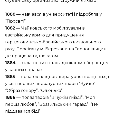
студентську організацію “Дружній лихвар”.
1880
— навчався в університеті і підробляв у
“Просвіті”.
1882
— Чайковського мобілізували в
австрійську армію для придушення
герцеговинсько-боснійського визвольного
руху. Переїхав у м. Бережани на Тернопільщині,
де працював адвокатом.
1884
— склав іспит і став адвокатом-оборонцем
у карних справах.
1885
— початок плідної літературної праці; вихід
у світ перших літературних творів “Вуйко”,
“Образ гонору”, “Олюнька”.
1886
— поява творів “В чужім гнізді”, “Моя
перша любов”, “Бразильський гаразд”, “Не
піддавайся біді”.