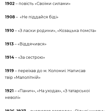
1902
– повість «Своїми силами»
1908
– «Не піддайся біді»
1910
– «З ласки родини», «Козацька помста»
1913
– «Віддячився»
1914
– «За сестрою»
1919
– переїхав до м. Коломиї. Написав
твір «Малолітній»
1921
– «Панич», «На уходах», «З татарської
неволі»