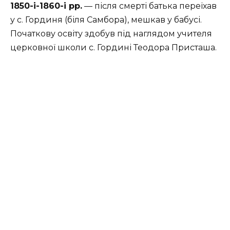
1850-і-1860-і рр.
— після смерті батька переїхав
у с. Гординя (біля Самбора), мешкав у бабусі.
Початкову освіту здобув під наглядом учителя
церковної школи с. Гордині Теодора Присташа.