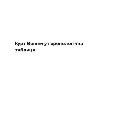
Курт Воннегут хронологічна
таблиця