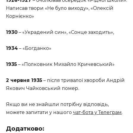
1926-1927
– очолював осередок «Рідної школи».
Написав твори «Не було виходу», «Олексій
Корнієнко»
1930
– «Украдений син», «Сонце заходить»,
1934
– «Богданко»
1935
– «Полковник Михайло Кричевський»
2 червня 1935
– після тривалої хвороби Андрій
Якович Чайковський помер.
Якщо ви не знайшли потрібну відповідь,
можете запитати у нашого
чат-бота у Телеграм
.
Додатково: