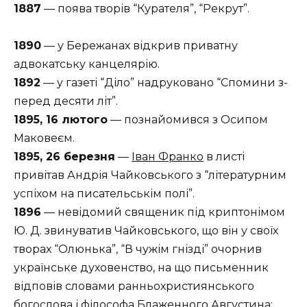
1887
— поява творів “Курателя”, “Рекрут”.
1890
— у Бережанах відкрив приватну
адвокатську канцелярію.
1892
— у газеті “Діло” надруковано “Спомини з-
перед десяти літ”.
1895, 16 лютого
— познайомився з Осипом
Маковеєм.
1895, 26 березня
—
Іван Франко
в листі
привітав Андрія Чайковського з “літературним
успіхом на писательськім полі”.
1896
— невідомий священик під криптонімом
Ю. Д. звинуватив Чайковського, що він у своїх
творах “Олюнька”, “В чужім гнізді” очорнив
українське духовенство, на що письменник
відповів словами ранньохристиянського
богослова і філософа Блаженного Августина: