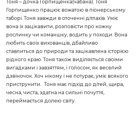
Тоня – дочка Горпищенка(чабана). Тоня
Горпищенко працює вожатою в піонерському
таборі. Тоня завжди в оточенні дітлахів. Уміє
вона їх зацікавити, розповісти про кожну
рослинку чи команшку, водить у походи. Вона
любить своїх вихованців, дбайливо
ставлиться до природи та зацікавлена історією
рідного краю. Тоня також виділяється своїми
вигадками і завзяттям, і голосом, як веселий
дзвіночок. Хоч нікому і не потурає, уміє всякого
приструнити.
Тоня має підхід до дітей, щира,
чесна, чиста, здатна на сильні почуття,
переймається долею світу.