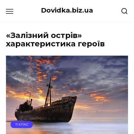
Перейти
Dovidka.biz.ua
до
вмісту
«Залізний острів»
характеристика героїв
11 КЛАС