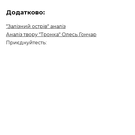
Додатково:
"Залізний острів" аналіз
Аналіз твору "Тронка" Олесь Гончар
Приєднуйтесть: