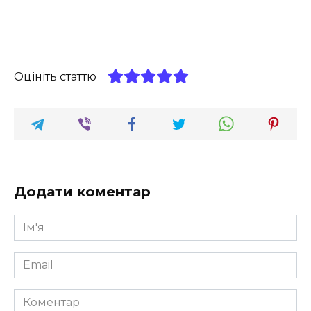
Оцініть статтю
Додати коментар
Ім'я
*
Email
*
Коментар