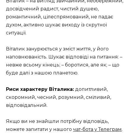
Віталик – на вигляд звичайний, необережний,
досвідчений радист, чистий душею,
романтичний, цілеспрямований, не падає
духом, активно шукає виходу із скрутної
ситуації.
Віталик занурюється у зміст життя, у його
наповнюваність. Шукає відповіді на питання: –
невже всьому кінець; – боротися, але як; – що
буде далі з нашою планетою.
Риси характеру Віталика:
допитливий,
скоромний, чесний, розумний, сміливий,
відповідальний.
Якщо ви не знайшли потрібну відповідь,
можете запитати у нашого
чат-бота у Телеграм
.