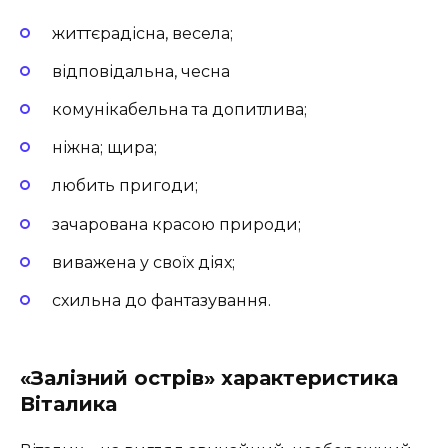
життєрадісна, весела;
відповідальна, чесна
комунікабельна та допитлива;
ніжна; щира;
любить пригоди;
зачарована красою природи;
виважена у своїх діях;
схильна до фантазування.
«Залізний острів» характеристика
Віталика