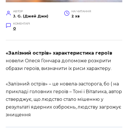
АВТОР
НА ЧИТАННЯ
J. G. (Джей Джи)
2 хв
КОМЕНТАРІ
0
«Залізний острів» характеристика героїв
новели Олеся Гончара допоможе розкрити
образи героїв, визначити їх риси характеру.
«Залізний острів» – це новела-засторога, бо ( на
прикладі головних героїв – Тоні і Віталика, автор
стверджує, що людство стало мішенню у
результаті ядерних озброєнь, людству загрожує
знищення