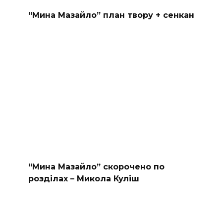
“Мина Мазайло” план твору + сенкан
“Мина Мазайло” скорочено по
розділах – Микола Куліш