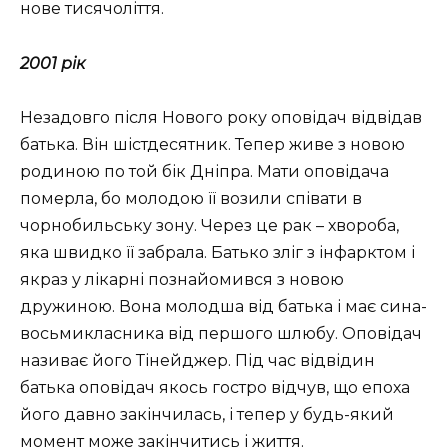
нове тисячоліття.
2001 рік
Незадовго після Нового року оповідач відвідав
батька. Він шістдесятник. Тепер живе з новою
родиною по той бік Дніпра. Мати оповідача
померла, бо молодою її возили співати в
чорнобильську зону. Через це рак – хвороба,
яка швидко її забрала. Батько зліг з інфарктом і
якраз у лікарні познайомився з новою
дружиною. Вона молодша від батька і має сина-
восьмикласника від першого шлюбу. Оповідач
називає його Тінейджер. Під час відвідин
батька оповідач якось гостро відчув, що епоха
його давно закінчилась, і тепер у будь-який
момент може закінчитись і життя.