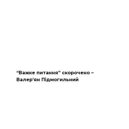
“Важке питання” скорочено –
Валер’ян Підмогильний