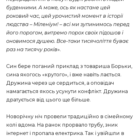
буденними. А може, ось як настане цей
роковий час, цей урочистий момент в історії
людства – Міленіум! – всі ми зупинимось перед
його порогом, витремо порох своїх підошов і
оновимося душею. Все-таки тисячоліття буває
раз на тисячу років
».
Син бере поганий приклад з товариша Борьки,
сина якогось «крутого», і вже навіть лається.
Дружина через це сердиться, а оповідач
намагається якось усунути конфлікт. Дружина
дратується від цього ще більше.
Новорічну ніч провели традиційно в сімейному
колі вдома. На ранок прорвало трубу, зник
інтернет і пропала електрика. Так і увійшли в