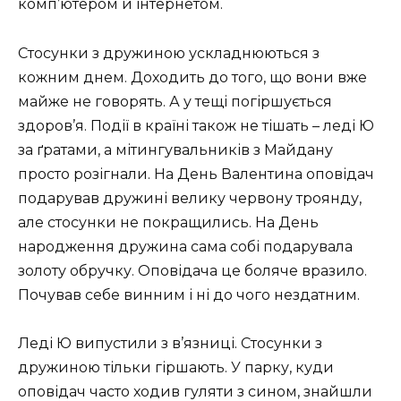
комп’ютером й інтернетом.
Стосунки з дружиною ускладнюються з
кожним днем. Доходить до того, що вони вже
майже не говорять. А у тещі погіршується
здоров’я. Події в країні також не тішать – леді Ю
за ґратами, а мітингувальників з Майдану
просто розігнали. На День Валентина оповідач
подарував дружині велику червону троянду,
але стосунки не покращились. На День
народження дружина сама собі подарувала
золоту обручку. Оповідача це боляче вразило.
Почував себе винним і ні до чого нездатним.
Леді Ю випустили з в’язниці. Стосунки з
дружиною тільки гіршають. У парку, куди
оповідач часто ходив гуляти з сином, знайшли