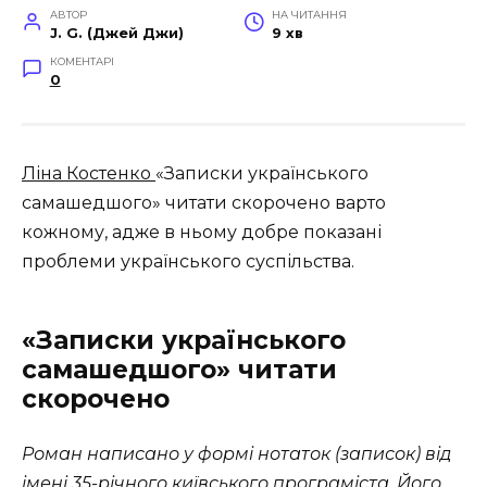
АВТОР
НА ЧИТАННЯ
J. G. (Джей Джи)
9 хв
КОМЕНТАРІ
0
Ліна Костенко
«Записки українського
самашедшого» читати скорочено варто
кожному, адже в ньому добре показані
проблеми українського суспільства.
«Записки українського
самашедшого» читати
скорочено
Роман написано у формі нотаток (записок) від
імені 35-річного київського програміста. Його