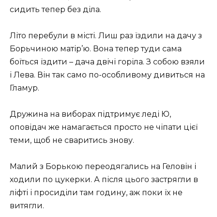
сидить тепер без діла.
Літо перебули в місті. Лиш раз їздили на дачу з
Борьчиною матір’ю. Вона тепер туди сама
боїться їздити – дача двічі горіла. З собою взяли
і Лева. Він так само по-особливому дивиться на
Гламур.
Дружина на виборах підтримує леді Ю,
оповідач же намагається просто не чіпати цієї
теми, щоб не сваритись знову.
Малий з Борькою переодягались на Геловін і
ходили по цукерки. А після цього застрягли в
ліфті і просиділи там годину, аж поки їх не
витягли.