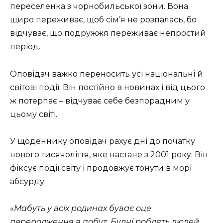
переселенка з чорнобильської зони. Вона
щиро переживає, щоб сім’я не розпалась, бо
відчуває, що подружжя переживає непростий
період.
Оповідач важко переносить усі національні й
світові події. Він постійно в новинах і від цього
ж потерпає – відчуває себе безпорадним у
цьому світі.
У щоденнику оповідач рахує дні до початку
нового тисячоліття, яке настане з 2001 року. Він
фіксує події світу і продовжує тонути в морі
абсурду.
«
Мабуть у всіх родинах буває оце
переродження в побут. Будні роблять людей