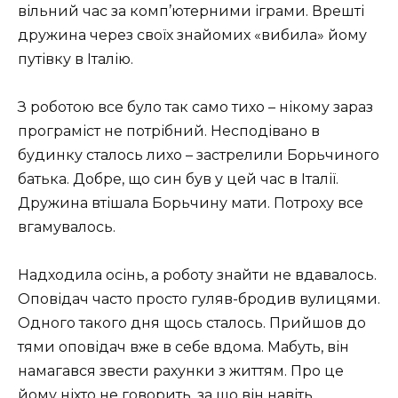
вільний час за комп’ютерними іграми. Врешті
дружина через своїх знайомих «вибила» йому
путівку в Італію.
З роботою все було так само тихо – нікому зараз
програміст не потрібний. Несподівано в
будинку сталось лихо – застрелили Борьчиного
батька. Добре, що син був у цей час в Італії.
Дружина втішала Борьчину мати. Потроху все
вгамувалось.
Надходила осінь, а роботу знайти не вдавалось.
Оповідач часто просто гуляв-бродив вулицями.
Одного такого дня щось сталось. Прийшов до
тями оповідач вже в себе вдома. Мабуть, він
намагався звести рахунки з життям. Про це
йому ніхто не говорить, за що він навіть