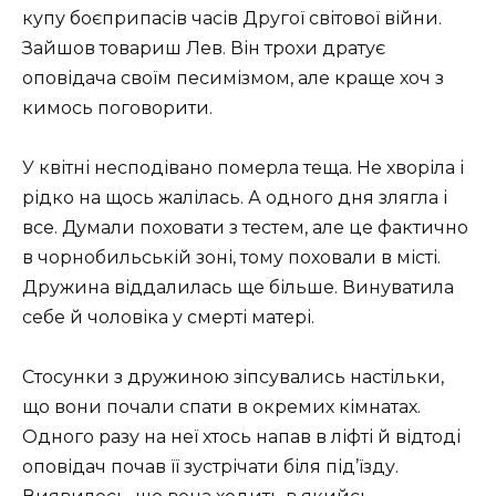
купу боєприпасів часів Другої світової війни.
Зайшов товариш Лев. Він трохи дратує
оповідача своїм песимізмом, але краще хоч з
кимось поговорити.
У квітні несподівано померла теща. Не хворіла і
рідко на щось жалілась. А одного дня злягла і
все. Думали поховати з тестем, але це фактично
в чорнобильській зоні, тому поховали в місті.
Дружина віддалилась ще більше. Винуватила
себе й чоловіка у смерті матері.
Стосунки з дружиною зіпсувались настільки,
що вони почали спати в окремих кімнатах.
Одного разу на неї хтось напав в ліфті й відтоді
оповідач почав її зустрічати біля під’їзду.