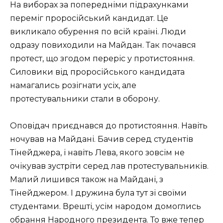
На виборах за попередніми підрахунками
переміг проросійський кандидат. Це
викликало обурення по всій країні. Люди
одразу повиходили на Майдан. Так почався
протест, що згодом переріс у протистояння.
Силовики від проросійського кандидата
намагались розігнати усіх, але
протестувальники стали в оборону.
Оповідач приєднався до протистояння. Навіть
ночував на Майдані. Бачив серед студентів
Тінейджера, і навіть Лева, якого зовсім не
очікував зустріти серед лав протестувальників.
Малий лишився також на Майдані, з
Тінейджером. І дружина була тут зі своїми
студентами. Врешті, усім народом домоглись
обрання Народного президента. То вже тепер