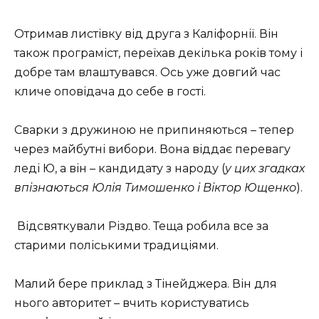
Отримав листівку від друга з Каліфорнії. Він
також програміст, переїхав декілька років тому і
добре там влаштувався. Ось уже довгий час
кличе оповідача до себе в гості.
Сварки з дружиною не припиняються – тепер
через майбутні вибори. Вона віддає перевагу
леді Ю, а він – кандидату з народу (
у цих згадках
впізнаються Юлія Тимошенко і Віктор Ющенко
).
Відсвяткували Різдво. Теща робила все за
старими поліськими традиціями.
Малий бере приклад з Тінейджера. Він для
нього авторитет – вчить користуватись