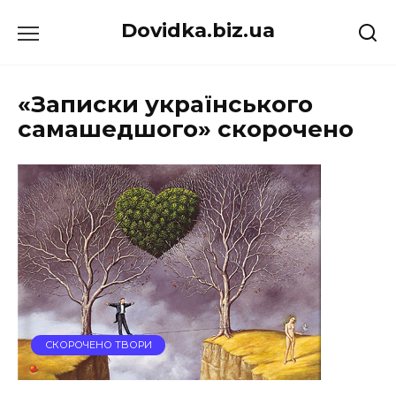
Перейти
Dovidka.biz.ua
до
вмісту
«Записки українського
самашедшого» скорочено
СКОРОЧЕНО ТВОРИ