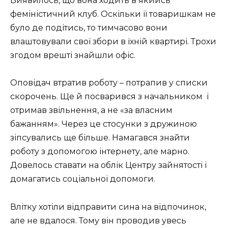
Виявилось, що вона ходить в якийсь
феміністичний клуб. Оскільки її товаришкам не
було де подітись, то тимчасово вони
влаштовували свої збори в їхній квартирі. Трохи
згодом врешті знайшли офіс.
Оповідач втратив роботу – потрапив у списки
скорочень. Ще й посварився з начальником
і
отримав звільнення, а не «за власним
бажанням». Через це стосунки з дружиною
зіпсувались ще більше. Намагався знайти
роботу з допомогою інтернету, але марно.
Довелось ставати на облік Центру зайнятості і
домагатись соціальної допомоги.
Влітку хотіли відправити сина на відпочинок,
але не вдалося. Тому він проводив увесь