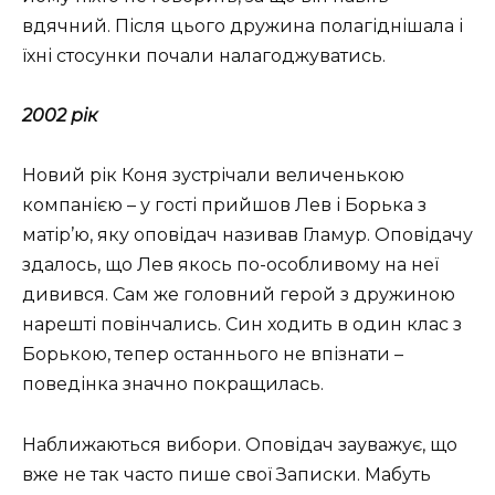
вдячний. Після цього дружина полагіднішала і
їхні стосунки почали налагоджуватись.
2002 рік
Новий рік Коня зустрічали величенькою
компанією – у гості прийшов Лев і Борька з
матір’ю, яку оповідач називав Гламур. Оповідачу
здалось, що Лев якось по-особливому на неї
дивився. Сам же головний герой з дружиною
нарешті повінчались. Син ходить в один клас з
Борькою, тепер останнього не впізнати –
поведінка значно покращилась.
Наближаються вибори. Оповідач зауважує, що
вже не так часто пише свої Записки. Мабуть