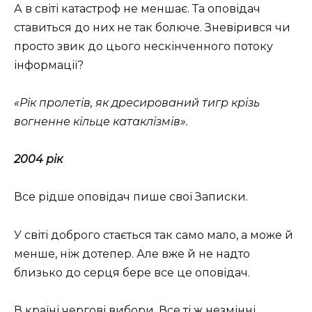
А в світі катастроф не меншає. Та оповідач
ставиться до них не так болюче. Зневірився чи
просто звик до цього нескінченного потоку
інформації?
«Рік пролетів, як дресирований тигр крізь
вогненне кільце катаклізмів».
2004 рік
Все рідше оповідач пише свої Записки.
У світі доброго стається так само мало, а може й
менше, ніж дотепер. Але вже й не надто
близько до серця бере все це оповідач.
В країні чергові вибори. Все ті ж незмінні