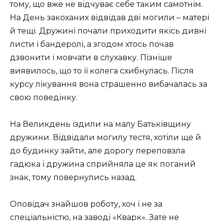
тому, що вже не відчуває себе таким самотнім.
На День закоханих відвідав дві могили – матері
й тещі. Дружині почали приходити якісь дивні
листи і бандеролі, а згодом хтось почав
дзвонити і мовчати в слухавку. Пізніше
виявилось, що то її колега схибнулась. Після
курсу лікування вона страшенно вибачалась за
свою поведінку.
На Великдень їздили на малу Батьківщину
дружини. Відвідали могилу тестя, хотіли ще й
до будинку зайти, але дорогу переповзла
гадюка і дружина сприйняла це як поганий
знак, тому повернулись назад.
Оповідач знайшов роботу, хоч і не за
спеціальністю, на заводі «Кварк». Зате не