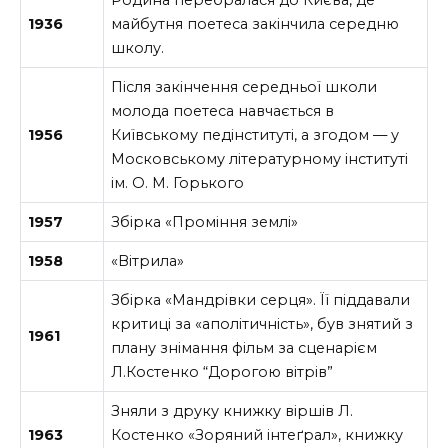
Родина перебралася до Києва, де
1936
майбутня поетеса закінчила середню
школу.
Після закінчення середньої школи
молода поетеса навчається в
1956
Київському педінституті, а згодом — у
Московському літературному інституті
ім. О. М. Горького
1957
Збірка «Проміння землі»
1958
«Вітрила»
Збірка «Мандрівки серця». Її піддавали
критиці за «аполітичність», був знятий з
1961
плану знімання фільм за сценарієм
Л.Костенко “Дорогою вітрів”
Зняли з друку книжку віршів Л.
1963
Костенко «Зоряний інтеґрал», книжку