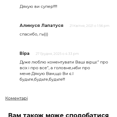
Дякую ви супер!!!!!
Алинуся Лапатуся
21 Квітня, 2021 о 1:56 pm
спасибо, гы)))
Віра
27 Грудня, 2025 о 4:33 pm
Дуже люблю коментувати Ваші вірші:” про
всіх і про все”, а головне,ніби про
мене.Дякую Вам,що Ви є.І
будьте,будьте,будьте!!!
Кількість
Коментарі
коментарів
Вам також може сподобатися