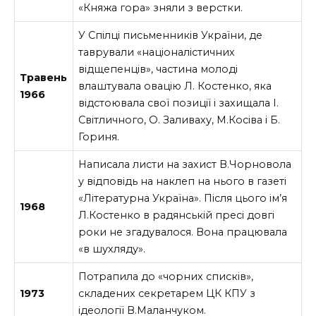
«Княжа гора» зняли з верстки.
У Спілці письменників України, де
таврували «націоналістичних
відщепенців», частина молоді
Травень
влаштувала овацію Л. Костенко, яка
1966
відстоювала свої позиції і захищала І.
Світличного, О. Заливаху, М.Косіва і Б.
Гориня.
Написала листи на захист В.Чорновола
у відповідь на наклеп на нього в газеті
«Літературна Україна». Після цього ім’я
1968
Л.Костенко в радянській пресі довгі
роки не згадувалося. Вона працювала
«в шухляду».
Потрапила до «чорних списків»,
1973
складених секретарем ЦК КПУ з
ідеології В.Маланчуком.