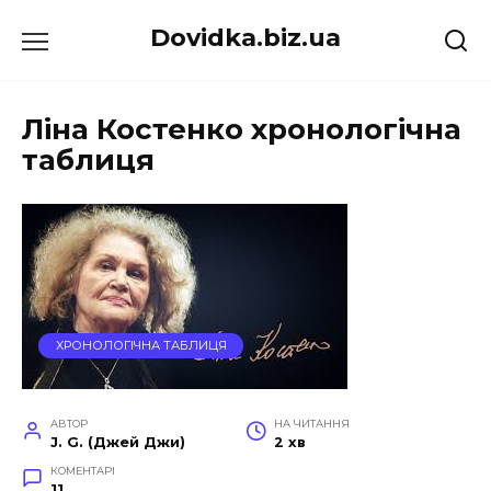
Перейти
Dovidka.biz.ua
до
вмісту
Ліна Костенко хронологічна
таблиця
ХРОНОЛОГІЧНА ТАБЛИЦЯ
АВТОР
НА ЧИТАННЯ
J. G. (Джей Джи)
2 хв
КОМЕНТАРІ
11