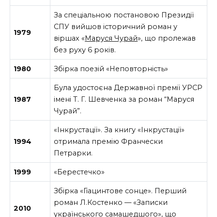
За спеціальною постановою Президії
СПУ вийшов історичний роман у
1979
віршах «
Маруся Чурай
», що пролежав
без руху 6 років.
1980
Збірка поезій «Неповторність»
Була удостоєна Державної премії УРСР
1987
імені Т. Г. Шевченка за роман “Маруся
Чурай”.
«Інкрустації». За книгу «Інкрустації»
1994
отримала премію Франчески
Петрарки.
1999
«Берестечко»
Збірка «Гіацинтове сонце». Перший
роман Л.Костенко — «Записки
2010
українського самашедшого», що