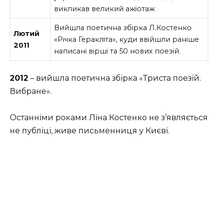
викликав великий ажіотаж
Вийшла поетична збірка Л.Костенко
Лютий
«Річка Геракліта», куди ввійшли раніше
2011
написані вірші та 50 нових поезій.
2012
– вийшла поетична збірка «Триста поезій.
Вибране».
Останніми роками Ліна Костенко не з’являється
не публіці, живе письменниця у Києві.