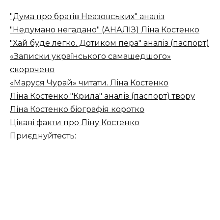
"Дума про братів Неазовських" аналіз
"Недумано негадано" (АНАЛІЗ) Ліна Костенко
"Хай буде легко. Дотиком пера" аналіз (паспорт)
«Записки українського самашедшого»
скорочено
«Маруся Чурай» читати. Ліна Костенко
Ліна Костенко "Крила" аналіз (паспорт) твору
Ліна Костенко біографія коротко
Цікаві факти про Ліну Костенко
Приєднуйтесть: