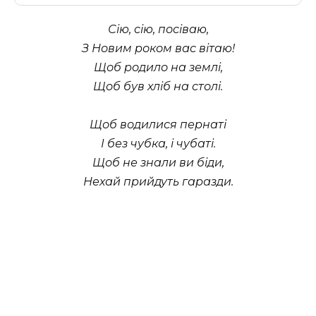
Сію, сію, посіваю,
З Новим роком вас вітаю!
Щоб родило на землі,
Щоб був хліб на столі.
Щоб водилися пернаті
І без чубка, і чубаті.
Щоб не знали ви біди,
Нехай прийдуть гаразди.