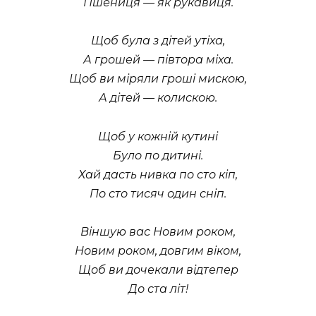
Пшениця — як рукавиця.
Щоб була з дітей утіха,
А грошей — півтора міха.
Щоб ви міряли гроші мискою,
А дітей — колискою.
Щоб у кожній кутині
Було по дитині.
Хай дасть нивка по сто кіп,
По сто тисяч один сніп.
Віншую вас Новим роком,
Новим роком, довгим віком,
Щоб ви дочекали відтепер
До ста літ!