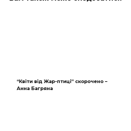
“Квіти від Жар-птиці” скорочено –
Анна Багряна