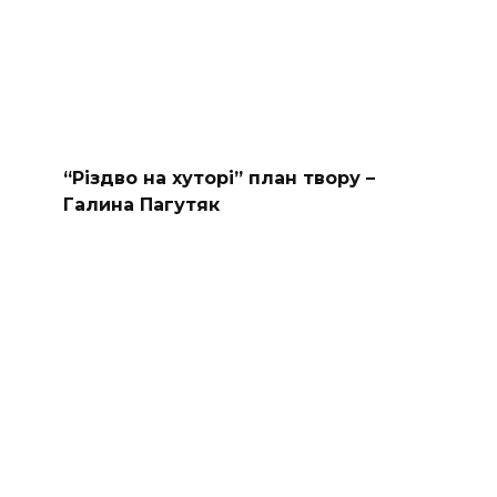
“Різдво на хуторі” план твору –
Галина Пагутяк