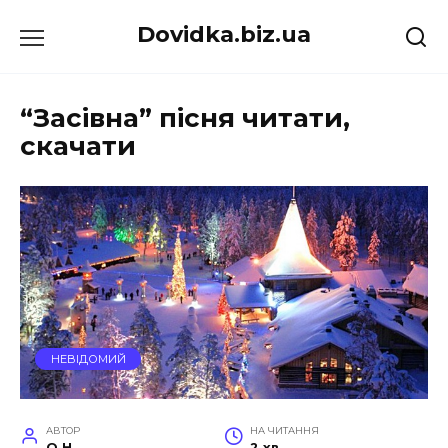
Перейти
Dovidka.biz.ua
до
вмісту
“Засівна” пісня читати,
скачати
НЕВІДОМИЙ
АВТОР
НА ЧИТАННЯ
O.H.
2 хв