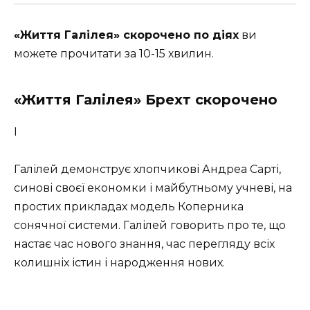
«Життя Галілея» скорочено по діях
ви
можете прочитати за 10-15 хвилин.
«Життя Галілея» Брехт скорочено
I
Галілей демонструє хлопчикові Андреа Сарті,
синові своєї економки і майбутньому учневі, на
простих прикладах модель Коперника
сонячної системи. Галілей говорить про те, що
настає час нового знання, час перегляду всіх
колишніх істин і народження нових.