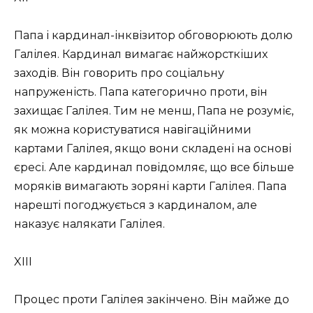
Папа і кардинал-інквізитор обговорюють долю
Галілея. Кардинал вимагає найжорсткіших
заходів. Він говорить про соціальну
напруженість. Папа категорично проти, він
захищає Галілея. Тим не менш, Папа не розуміє,
як можна користуватися навігаційними
картами Галілея, якщо вони складені на основі
єресі. Але кардинал повідомляє, що все більше
моряків вимагають зоряні карти Галілея. Папа
нарешті погоджується з кардиналом, але
наказує налякати Галілея.
XIII
Процес проти Галілея закінчено. Він майже до