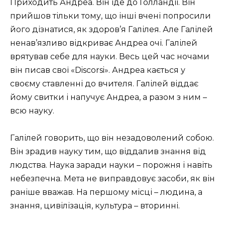
Приходить Андреа. Він їде до Голландії. Він
прийшов тільки тому, що інші вчені попросили
його дізнатися, як здоров’я Галілея. Але Галілей
ненав’язливо відкриває Андреа очі. Галілей
врятував себе для науки. Весь цей час ночами
він писав свої «Discorsi». Андреа кається у
своєму ставленні до вчителя. Галілей віддає
йому свитки і напучує Андреа, а разом з ним –
всю науку.
Галілей говорить, що він незадоволений собою.
Він зрадив науку тим, що віддалив знання від
людства. Наука заради науки – порожня і навіть
небезпечна. Мета не виправдовує засоби, як він
раніше вважав. На першому місці – людина, а
знання, цивілізація, культура – вторинні.