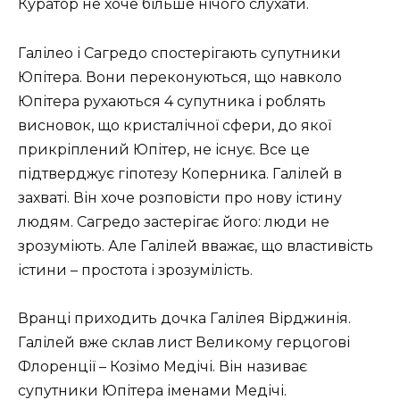
Куратор не хоче більше нічого слухати.
Галілео і Сагредо спостерігають супутники
Юпітера. Вони переконуються, що навколо
Юпітера рухаються 4 супутника і роблять
висновок, що кристалічної сфери, до якої
прикріплений Юпітер, не існує. Все це
підтверджує гіпотезу Коперника. Галілей в
захваті. Він хоче розповісти про нову істину
людям. Сагредо застерігає його: люди не
зрозуміють. Але Галілей вважає, що властивість
істини – простота і зрозумілість.
Вранці приходить дочка Галілея Вірджинія.
Галілей вже склав лист Великому герцогові
Флоренції – Козімо Медічі. Він називає
супутники Юпітера іменами Медічі.