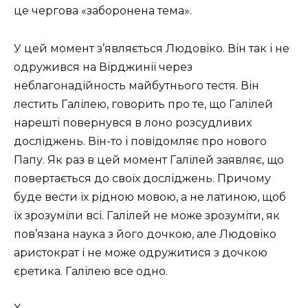
це чергова «заборонена тема».
У цей момент з’являється Людовіко. Він так і не
одружився на Вірджинії через
неблагонадійность майбутнього тестя. Він
лестить Галілею, говорить про те, що Галілей
нарешті повернувся в лоно розсудливих
досліджень. Він-то і повідомляє про нового
Папу. Як раз в цей момент Галілей заявляє, що
повертається до своїх досліджень. Причому
буде вести їх рідною мовою, а не латиною, щоб
їх зрозуміли всі. Галілей не може зрозуміти, як
пов’язана наука з його дочкою, але Людовіко
аристократ і не може одружитися з дочкою
єретика. Галілею все одно.