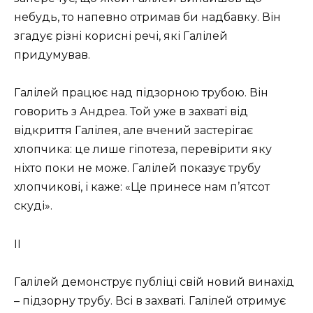
небудь, то напевно отримав би надбавку. Він
згадує різні корисні речі, які Галілей
придумував.
Галілей працює над підзорною трубою. Він
говорить з Андреа. Той уже в захваті від
відкриття Галілея, але вчений застерігає
хлопчика: це лише гіпотеза, перевірити яку
ніхто поки не може. Галілей показує трубу
хлопчикові, і каже: «Це принесе нам п’ятсот
скуді».
II
Галілей демонструє публіці свій новий винахід
– підзорну трубу. Всі в захваті. Галілей отримує