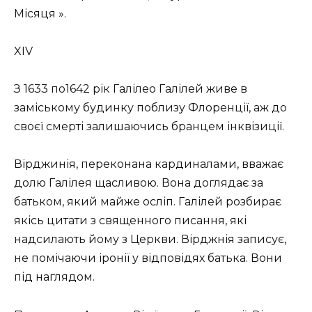
Місяця ».
XIV
З 1633 по1642 рік Галілео Галілей живе в
заміському будинку поблизу Флоренції, аж до
своєї смерті залишаючись бранцем інквізиції.
Вірджинія, переконана кардиналами, вважає
долю Галілея щасливою. Вона доглядає за
батьком, який майже осліп. Галілей розбирає
якісь цитати з священного писання, які
надсилають йому з Церкви. Вірджнія записує,
не помічаючи іронії у відповідях батька. Вони
під наглядом.