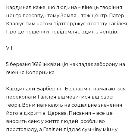
Кардинал каже, що людина – вінець творіння,
центр всесвіту, і тому Земля – теж центр. Патер
Клавіус тим часом підтверджує правоту Галілея.
Про це пошепки повідомляє один з ченців.
VII
5 березня 1616 інквізиція накладає заборону на
вчення Коперника.
Кардинали Барберіні і Беллармін намагаються
переконати Галілея відмовитися від своєї
теорії. Вони натякають на соціальне значення
його відкриттів. Церква, Писання – все це
вносить сенс у життя людей, особливо
простолюду, а Галілей піддає сумніву міцну