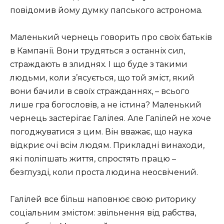
повідомив йому думку папського астронома.
Маленький чернець говорить про своїх батьків
в Кампанії. Вони трудяться з останніх сил,
страждають в злиднях. І що буде з такими
людьми, коли з’ясується, що той зміст, який
вони бачили в своїх стражданнях, – всього
лише гра богословів, а не істина? Маленький
чернець застерігає Галілея. Але Галілей не хоче
погоджуватися з цим. Він вважає, що наука
відкриє очі всім людям. Прикладні винаходи,
які поліпшать життя, спростять працю –
безглузді, коли проста людина неосвічений.
Галілей все більш наповнює свою риторику
соціальним змістом: звільнення від рабства,