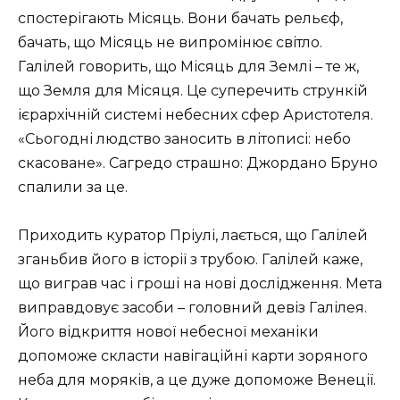
спостерігають Місяць. Вони бачать рельєф,
бачать, що Місяць не випромінює світло.
Галілей говорить, що Місяць для Землі – те ж,
що Земля для Місяця. Це суперечить стрункій
ієрархічній системі небесних сфер Аристотеля.
«Сьогодні людство заносить в літописі: небо
скасоване». Сагредо страшно: Джордано Бруно
спалили за це.
Приходить куратор Пріулі, лається, що Галілей
зганьбив його в історії з трубою. Галілей каже,
що виграв час і гроші на нові дослідження. Мета
виправдовує засоби – головний девіз Галілея.
Його відкриття нової небесної механіки
допоможе скласти навігаційні карти зоряного
неба для моряків, а це дуже допоможе Венеції.