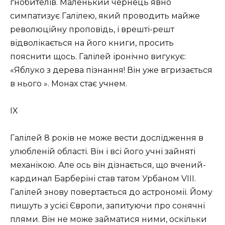
гнобителів. Маленький чернець явно
симпатизує Галілею, який проводить майже
революційну проповідь, і врешті-решт
відволікається на його книги, просить
пояснити щось. Галілей іронічно вигукує:
«Яблуко з дерева пізнання! Він уже вгризається
в нього ». Монах стає учнем.
IX
Галілей 8 років не може вести дослідження в
улюбленій області. Він і всі його учні зайняті
механікою. Але ось він дізнається, що вчений-
кардинал Барберіні став татом Урбаном VIII.
Галілей знову повертається до астрономії. Йому
пишуть з усієї Європи, запитуючи про сонячні
плями. Він не може займатися ними, оскільки