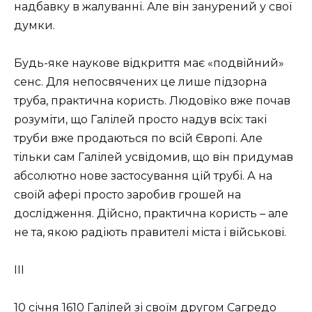
надбавку в жалуванні. Але він занурений у свої
думки.
Будь-яке наукове відкриття має «подвійний»
сенс. Для непосвячених це лише підзорна
труба, практична користь. Людовіко вже почав
розуміти, що Галілей просто надув всіх: такі
труби вже продаються по всій Європі. Але
тільки сам Галілей усвідомив, що він придумав
абсолютно нове застосування цій трубі. А на
своїй афері просто заробив грошей на
дослідження. Дійсно, практична користь – але
не та, якою радіють правителі міста і військові.
III
10 січня 1610 Галілей зі своїм другом Сагредо