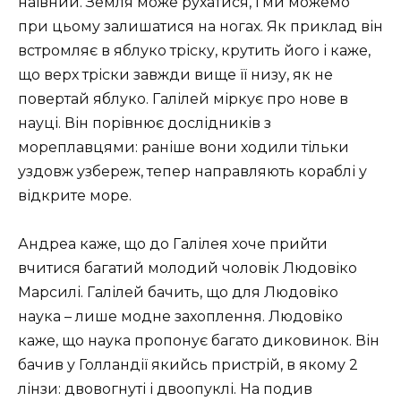
наївний. Земля може рухатися, і ми можемо
при цьому залишатися на ногах. Як приклад він
встромляє в яблуко тріску, крутить його і каже,
що верх тріски завжди вище її низу, як не
повертай яблуко. Галілей міркує про нове в
науці. Він порівнює дослідників з
мореплавцями: раніше вони ходили тільки
уздовж узбереж, тепер направляють кораблі у
відкрите море.
Андреа каже, що до Галілея хоче прийти
вчитися багатий молодий чоловік Людовіко
Марсилі. Галілей бачить, що для Людовіко
наука – лише модне захоплення. Людовіко
каже, що наука пропонує багато диковинок. Він
бачив у Голландії якийсь пристрій, в якому 2
лінзи: двовогнуті і двоопуклі. На подив