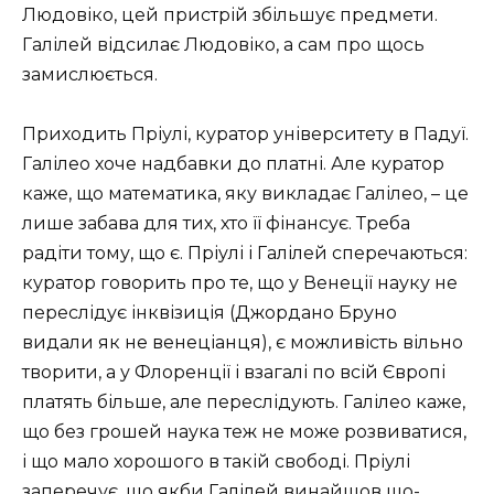
Людовіко, цей пристрій збільшує предмети.
Галілей відсилає Людовіко, а сам про щось
замислюється.
Приходить Пріулі, куратор університету в Падуї.
Галілео хоче надбавки до платні. Але куратор
каже, що математика, яку викладає Галілео, – це
лише забава для тих, хто її фінансує. Треба
радіти тому, що є. Пріулі і Галілей сперечаються:
куратор говорить про те, що у Венеції науку не
переслідує інквізиція (Джордано Бруно
видали як не венеціанця), є можливість вільно
творити, а у Флоренції і взагалі по всій Європі
платять більше, але переслідують. Галілео каже,
що без грошей наука теж не може розвиватися,
і що мало хорошого в такій свободі. Пріулі
заперечує, що якби Галілей винайшов що-