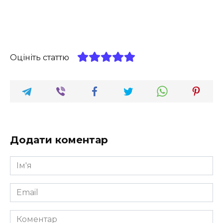
Оцініть статтю
Додати коментар
Ім'я
*
Email
*
Коментар