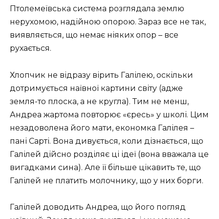
Птолемеївська система розглядала землю
нерухомою, надійною опорою. Зараз все не так,
виявляється, що немає ніяких опор – все
рухається.
Хлопчик не відразу вірить Галілею, оскільки
дотримується наївної картини світу (адже
земля-то плоска, а не кругла). Тим не менш,
Андреа жартома повторює «єресь» у школі. Цим
незадоволена його мати, економка Галілея –
пані Сарті. Вона дивується, коли дізнається, що
Галілей дійсно розділяє ці ідеї (вона вважала це
вигадками сина). Але її більше цікавить те, що
Галілей не платить молочнику, що у них борги.
Галілей доводить Андреа, що його погляд