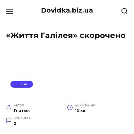
Перейти
Dovidka.biz.ua
до
вмісту
«Життя Галілея» скорочено
11 КЛАС
АВТОР
НА ЧИТАННЯ
Гнатюк
12 хв
КОМЕНТАРІ
2