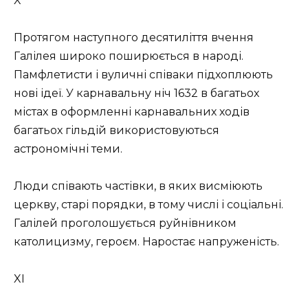
X
Протягом наступного десятиліття вчення
Галілея широко поширюється в народі.
Памфлетисти і вуличні співаки підхоплюють
нові ідеї. У карнавальну ніч 1632 в багатьох
містах в оформленні карнавальних ходів
багатьох гільдій використовуються
астрономічні теми.
Люди співають частівки, в яких висміюють
церкву, старі порядки, в тому числі і соціальні.
Галілей проголошується руйнівником
католицизму, героєм. Наростає напруженість.
XI