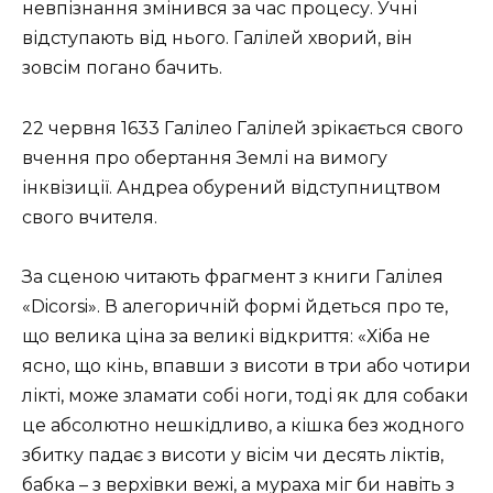
невпізнання змінився за час процесу. Учні
відступають від нього. Галілей хворий, він
зовсім погано бачить.
22 червня 1633 Галілео Галілей зрікається свого
вчення про обертання Землі на вимогу
інквізиції. Андреа обурений відступництвом
свого вчителя.
За сценою читають фрагмент з книги Галілея
«Dicorsi». В алегоричній формі йдеться про те,
що велика ціна за великі відкриття: «Хіба не
ясно, що кінь, впавши з висоти в три або чотири
лікті, може зламати собі ноги, тоді як для собаки
це абсолютно нешкідливо, а кішка без жодного
збитку падає з висоти у вісім чи десять ліктів,
бабка – з верхівки вежі, а мураха міг би навіть з