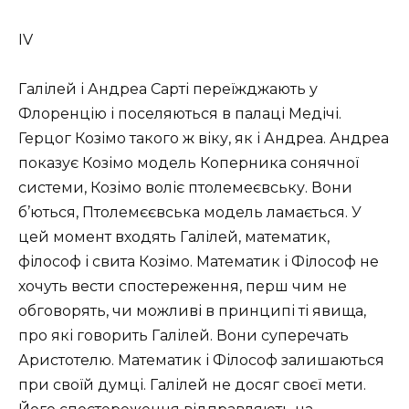
IV
Галілей і Андреа Сарті переїжджають у
Флоренцію і поселяються в палаці Медічі.
Герцог Козімо такого ж віку, як і Андреа. Андреа
показує Козімо модель Коперника сонячної
системи, Козімо воліє птолемеєвську. Вони
б’ються, Птолемєєвська модель ламається. У
цей момент входять Галілей, математик,
філософ і свита Козімо. Математик і Філософ не
хочуть вести спостереження, перш чим не
обговорять, чи можливі в принципі ті явища,
про які говорить Галілей. Вони суперечать
Аристотелю. Математик і Філософ залишаються
при своїй думці. Галілей не досяг своєї мети.