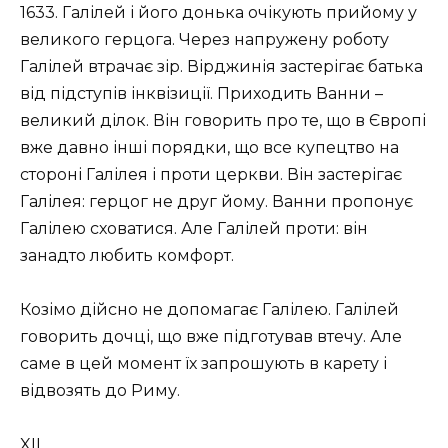
1633. Галілей і його донька очікують прийому у
великого герцога. Через напружену роботу
Галілей втрачає зір. Вірджинія застерігає батька
від підступів інквізиції. Приходить Ванни –
великий ділок. Він говорить про те, що в Європі
вже давно інші порядки, що все купецтво на
стороні Галілея і проти церкви. Він застерігає
Галілея: герцог не друг йому. Ванни пропонує
Галілею сховатися. Але Галілей проти: він
занадто любить комфорт.
Козімо дійсно не допомагає Галілею. Галілей
говорить дочці, що вже підготував втечу. Але
саме в цей момент їх запрошують в карету і
відвозять до Риму.
XII