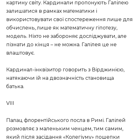
картину світу. Кардинали пропонують Галілею
залишатися в рамках математики і
використовувати свої спостереження лише для
обчислень, лише як математичну гіпотезу,
модель. Ніхто не забороняє досліджувати, але
пізнати до кінця – не можна. Галілея це не
влаштовує.
Кардинал-інквізитор говорить з Вірджинією,
натякаючи їй на двозначність становища
батька.
VIII
Палац флорентійського посла в Римі. Галілей
розмовляє з маленьким ченцем, тим самим,
який після засідання «Колегіуму» пошепки