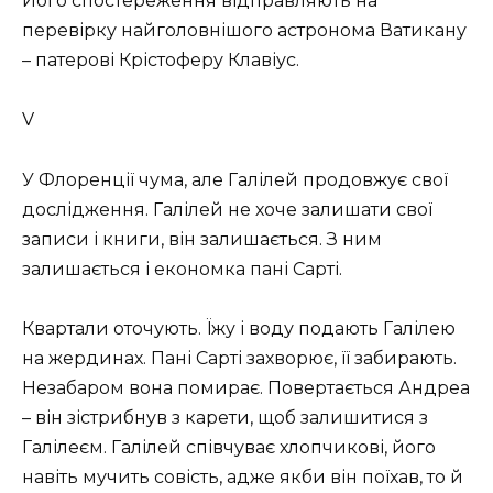
Його спостереження відправляють на
перевірку найголовнішого астронома Ватикану
– патерові Крістоферу Клавіус.
V
У Флоренції чума, але Галілей продовжує свої
дослідження. Галілей не хоче залишати свої
записи і книги, він залишається. З ним
залишається і економка пані Сарті.
Квартали оточують. Їжу і воду подають Галілею
на жердинах. Пані Сарті захворює, її забирають.
Незабаром вона помирає. Повертається Андреа
– він зістрибнув з карети, щоб залишитися з
Галілеєм. Галілей співчуває хлопчикові, його
навіть мучить совість, адже якби він поїхав, то й