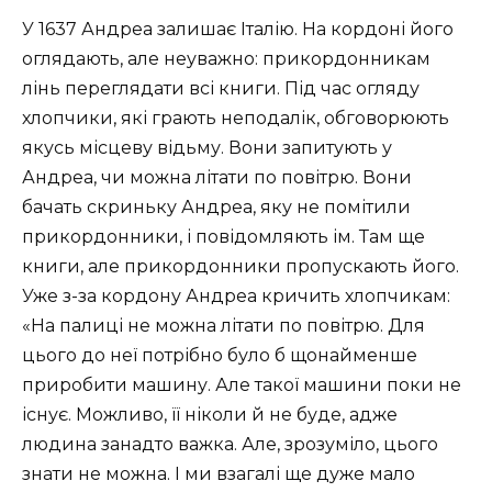
У 1637 Андреа залишає Італію. На кордоні його
оглядають, але неуважно: прикордонникам
лінь переглядати всі книги. Під час огляду
хлопчики, які грають неподалік, обговорюють
якусь місцеву відьму. Вони запитують у
Андреа, чи можна літати по повітрю. Вони
бачать скриньку Андреа, яку не помітили
прикордонники, і повідомляють ім. Там ще
книги, але прикордонники пропускають його.
Уже з-за кордону Андреа кричить хлопчикам:
«На палиці не можна літати по повітрю. Для
цього до неї потрібно було б щонайменше
приробити машину. Але такої машини поки не
існує. Можливо, її ніколи й не буде, адже
людина занадто важка. Але, зрозуміло, цього
знати не можна. І ми взагалі ще дуже мало