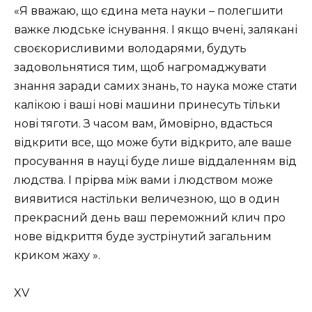
«Я вважаю, що єдина мета науки – полегшити
важке людське існування. І якщо вчені, залякані
своєкорисливими володарями, будуть
задовольнятися тим, щоб нагромаджувати
знання заради самих знань, то наука може стати
калікою і ваші нові машини принесуть тільки
нові тяготи. З часом вам, ймовірно, вдасться
відкрити все, що може бути відкрито, але ваше
просування в науці буде лише віддаленням від
людства. І прірва між вами і людством може
виявитися настільки величезною, що в один
прекрасний день ваш переможний клич про
нове відкриття буде зустрінутий загальним
криком жаху ».
XV