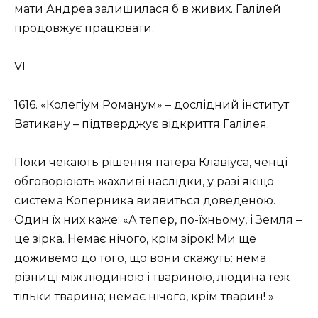
мати Андреа залишилася б в живих. Галілей
продовжує працювати.
VI
1616. «Колегіум Романум» – дослідний інститут
Ватикану – підтверджує відкриття Галілея.
Поки чекають рішення патера Клавіуса, ченці
обговорюють жахливі наслідки, у разі якщо
система Коперника виявиться доведеною.
Один їх них каже: «А тепер, по-їхньому, і Земля –
це зірка. Немає нічого, крім зірок! Ми ще
доживемо до того, що вони скажуть: нема
різниці між людиною і твариною, людина теж
тільки тварина; немає нічого, крім тварин! »