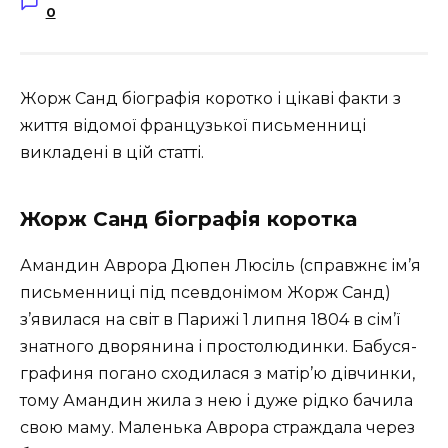
0
Жорж Санд біографія коротко і цікаві факти з
життя відомої французької письменниці
викладені в цій статті.
Жорж Санд біографія коротка
Амандин Аврора Дюпен Люсіль (справжнє ім’я
письменниці під псевдонімом Жорж Санд)
з’явилася на світ в Парижі 1 липня 1804 в сім’ї
знатного дворянина і простолюдинки. Бабуся-
графиня погано сходилася з матір’ю дівчинки,
тому Амандин жила з нею і дуже рідко бачила
свою маму. Маленька Аврора страждала через