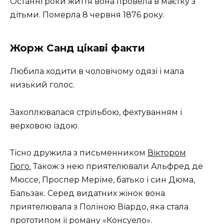
Останні роки життя вона провела в маєтку з
дітьми. Померла 8 червня 1876 року.
Жорж Санд цікаві факти
Любила ходити в чоловічому одязі і мала
низький голос.
Захоплювалася стрільбою, фехтуванням і
верховою їздою.
Тісно дружила з письменником
Віктором
Гюго.
Також з нею приятелювали Альфред де
Мюссе, Проспер Меріме, батько і син Дюма,
Бальзак. Серед видатних жінок вона
приятелювала з Поліною Віардо, яка стала
прототипом її роману «Консуело».