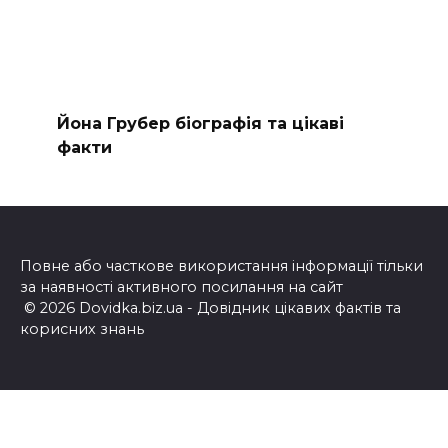
Йона Грубер біографія та цікаві
факти
Повне або часткове використання інформації тільки
за наявності активного посилання на сайт
© 2026 Dovidka.biz.ua - Довідник цікавих фактів та
корисних знань