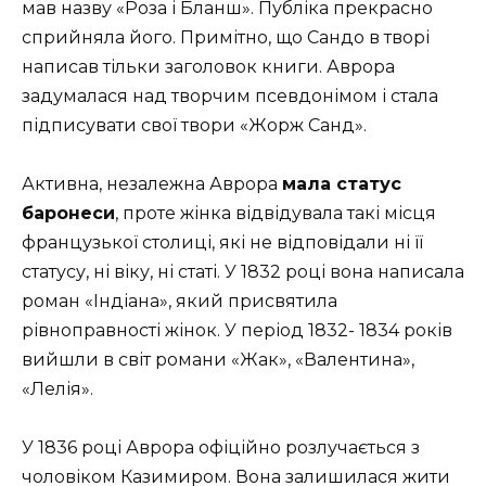
мав назву «Роза і Бланш». Публіка прекрасно
сприйняла його. Примітно, що Сандо в творі
написав тільки заголовок книги. Аврора
задумалася над творчим псевдонімом і стала
підписувати свої твори «Жорж Санд».
Активна, незалежна Аврора
мала статус
баронеси
, проте жінка відвідувала такі місця
французької столиці, які не відповідали ні її
статусу, ні віку, ні статі. У 1832 році вона написала
роман «Індіана», який присвятила
рівноправності жінок. У період 1832- 1834 років
вийшли в світ романи «Жак», «Валентина»,
«Лелія».
У 1836 році Аврора офіційно розлучається з
чоловіком Казимиром. Вона залишилася жити