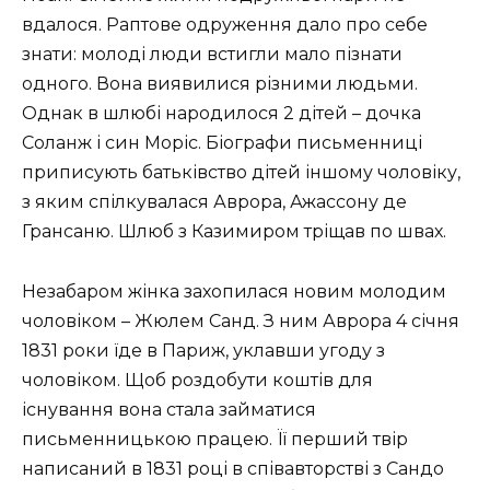
вдалося. Раптове одруження дало про себе
знати: молоді люди встигли мало пізнати
одного. Вона виявилися різними людьми.
Однак в шлюбі народилося 2 дітей – дочка
Соланж і син Моріс. Біографи письменниці
приписують батьківство дітей іншому чоловіку,
з яким спілкувалася Аврора, Ажассону де
Грансаню. Шлюб з Казимиром тріщав по швах.
Незабаром жінка захопилася новим молодим
чоловіком – Жюлем Санд. З ним Аврора 4 січня
1831 роки їде в Париж, уклавши угоду з
чоловіком. Щоб роздобути коштів для
існування вона стала займатися
письменницькою працею. Її перший твір
написаний в 1831 році в співавторстві з Сандо