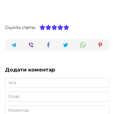
Оцініть статтю
Додати коментар
Ім'я
*
Email
*
Коментар