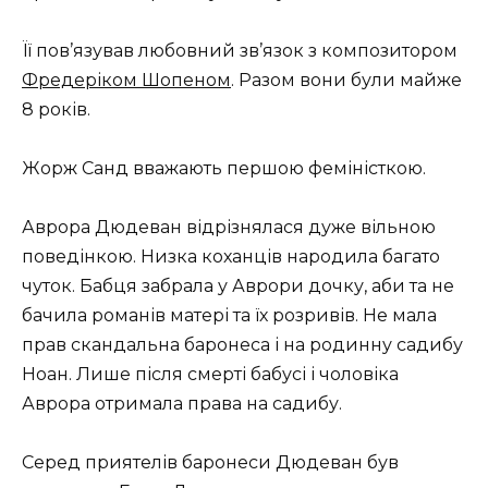
Її пов’язував любовний зв’язок з композитором
Фредеріком Шопеном
. Разом вони були майже
8 років.
Жорж Санд вважають першою феміністкою.
Аврора Дюдеван відрізнялася дуже вільною
поведінкою. Низка коханців народила багато
чуток. Бабця забрала у Аврори дочку, аби та не
бачила романів матері та їх розривів. Не мала
прав скандальна баронеса і на родинну садибу
Ноан. Лише після смерті бабусі і чоловіка
Аврора отримала права на садибу.
Серед приятелів баронеси Дюдеван був