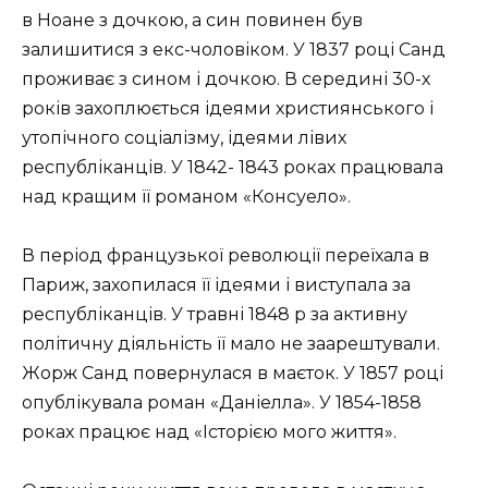
в Ноане з дочкою, а син повинен був
залишитися з екс-чоловіком. У 1837 році Санд
проживає з сином і дочкою. В середині 30-х
років захоплюється ідеями християнського і
утопічного соціалізму, ідеями лівих
республіканців. У 1842- 1843 роках працювала
над кращим її романом «Консуело».
В період французької революції переїхала в
Париж, захопилася її ідеями і виступала за
республіканців. У травні 1848 p за активну
політичну діяльність її мало не заарештували.
Жорж Санд повернулася в маєток. У 1857 році
опублікувала роман «Даніелла». У 1854-1858
роках працює над «Історією мого життя».