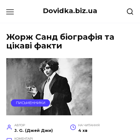
Перейти
Dovidka.biz.ua
до
вмісту
Жорж Санд біографія та
цікаві факти
ПИСЬМЕННИКИ
АВТОР
НА ЧИТАННЯ
J. G. (Джей Джи)
4 хв
КОМЕНТАРІ