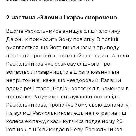
2 частина «Злочин і кара»
скорочено
Вдома Раскольников знищує сліди злочину.
Двірник приносить йому повістку. В поліції
виявляється, що його викликали з приводу
несплати грошей квартирній господині. А коли
Раскольников чує розмову слідчого про
вбивство лихварниці, то від хвилювання він
непритомніє і каже, що нездоровий. Взявши
вдома речі старої, Родіон ховає їх під каменем в
провулку. Разумихін, вислухавши розповідь
Раскольникова, пропонує йому свою допомогу.
На вулиці Раскольников ледь не потрапив під
колеса екіпажу, якась купчиха подає йому 20
копійок, він їх викидає в Неву. Раскольников