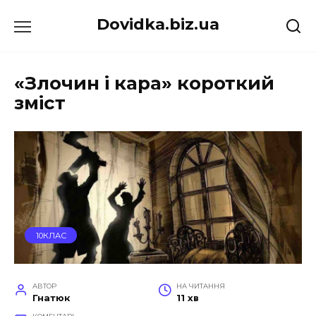
Перейти
Dovidka.biz.ua
до
вмісту
«Злочин і кара» короткий
зміст
10КЛАС
АВТОР
НА ЧИТАННЯ
Гнатюк
11 хв