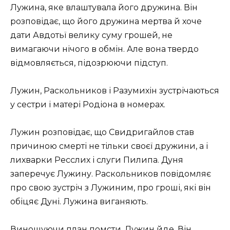
Лужина, яке влаштувала його дружина. Він
розповідає, що його дружина мертва й хоче
дати Авдотьї велику суму грошей, не
вимагаючи нічого в обмін. Але вона твердо
відмовляється, підозрюючи підступ.
Лужин, Раскольников і Разумихін зустрічаються
у сестри і матері Родіона в номерах.
Лужин розповідає, що Свидригайлов став
причиною смерті не тільки своєї дружини, а і
лихварки Ресслих і слуги Пилипа. Дуня
заперечує Лужину. Раскольников повідомляє
про свою зустріч з Лужиним, про гроші, які він
обіцяє Дуні. Лужина виганяють.
Виношуючи план помсти, Лужин йде. Він