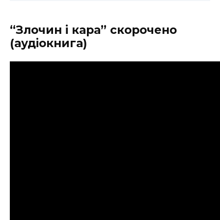
“Злочин і кара” скорочено
(аудіокнига)