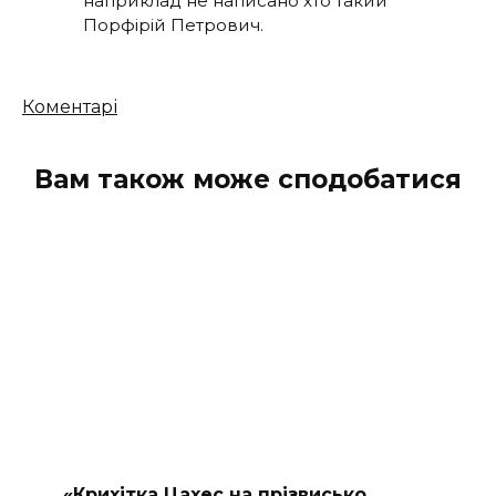
наприклад не написано хто такий
Порфірій Петрович.
Кількість
Коментарі
коментарів
Вам також може сподобатися
«Крихітка Цахес на прізвисько