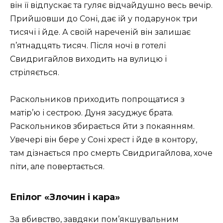
він її відпускає та гуляє відчайдушно весь вечір.
Прийшовши до Соні, дає їй у подарунок три
тисячі і йде. А своїй нареченій він залишає
п’ятнадцять тисяч. Після ночі в готелі
Свидригайлов виходить на вулицю і
стріляється.
Раскольников приходить попрощатися з
матір’ю і сестрою. Дуня засуджує брата.
Раскольников збирається йти з покаянням.
Увечері він бере у Соні хрест і йде в контору,
там дізнається про смерть Свидригайлова, хоче
піти, але повертається.
Епілог «Злочин і кара»
За вбивство, завдяки пом’якшувальним