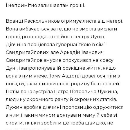
і непримітно залишає там гроші.
Вранці Раскольников отримує листа від матері.
Вона вибачається за те, що не змогла вислати
гроші, розповідає про його сестру Дуню.
Дівчина працювала гувернанткою в сім’ї
Свидригайлових, але Аркадій Іванович
Свидригайлов змусив спокусився на красу
Дуні, і запропонував їй розкішне життя, якщо
вона з ним утече. Тому Авдотьї довелося піти з
посади, залишивши свою родину без грошей.
Потім вона зустріла Петра Петровича Лужина,
людину скромного рангу й скромних статків.
Лужин зробив дівчині пропозицію одружитися
з ним і таким чином врятувати маму й себе зі
скрути, тільки зробити це треба швидко, не