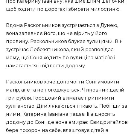
про Катерину Іванівну, яка шиє дітям шапочки,
щоб ходити по дорогах і збирати милостиню.
Вдома Раскольников зустрічається з Дунею,
вона запевняє його, що не вірить у його
провину. Раскольников блукає вулицями. Він
зустрічає Лебезятникова, який розповідає
йому, що Соня ходить по вулиці за матір’ю і
намагається її відвести додому.
Раскольников хоче допомогти Соні умовити
матір, але та не погоджується. Чиновник дає їй
три рубля. Городовий вимагає припинити
хуліганство. Діти лякаються і тікають. Побігши за
ними, Катерина Іванівна падає. Її відносять
додому до Соні, де вона вмирає. Свидригайлов
бере похорон на себе, влаштовує дітей в