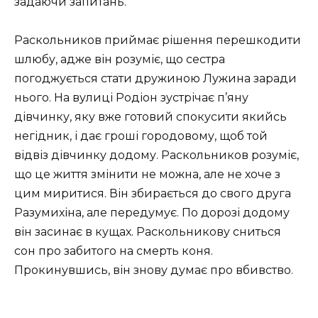
задаючи запитань.
Раскольников приймає рішення перешкодити
шлюбу, адже він розуміє, що сестра
погоджується стати дружиною Лужина заради
нього. На вулиці Родіон зустрічає п’яну
дівчинку, яку вже готовий спокусити якийсь
негідник, і дає гроші городовому, щоб той
відвіз дівчинку додому. Раскольников розуміє,
що це життя змінити не можна, але не хоче з
цим миритися. Він збирається до свого друга
Разумихіна, але передумує. По дорозі додому
він засинає в кущах. Раскольникову сниться
сон про забитого на смерть коня.
Прокинувшись, він знову думає про вбивство.