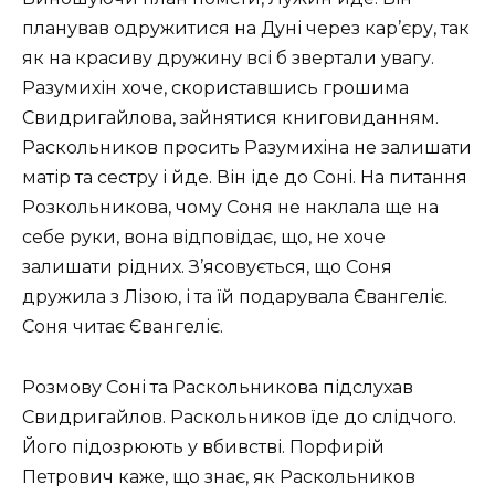
планував одружитися на Дуні через кар’єру, так
як на красиву дружину всі б звертали увагу.
Разумихін хоче, скориставшись грошима
Свидригайлова, зайнятися книговиданням.
Раскольников просить Разумихіна не залишати
матір та сестру і йде. Він іде до Соні. На питання
Розкольникова, чому Соня не наклала ще на
себе руки, вона відповідає, що, не хоче
залишати рідних. З’ясовується, що Соня
дружила з Лізою, і та їй подарувала Євангеліє.
Соня читає Євангеліє.
Розмову Соні та Раскольникова підслухав
Свидригайлов. Раскольников їде до слідчого.
Його підозрюють у вбивстві. Порфирій
Петрович каже, що знає, як Раскольников