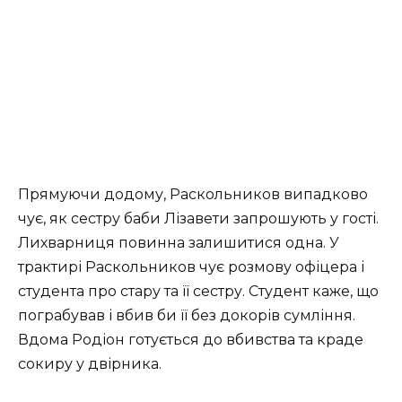
Прямуючи додому, Раскольников випадково
чує, як сестру баби Лізавети запрошують у гості.
Лихварниця повинна залишитися одна. У
трактирі Раскольников чує розмову офіцера і
студента про стару та її сестру. Студент каже, що
пограбував і вбив би її без докорів сумління.
Вдома Родіон готується до вбивства та краде
сокиру у двірника.