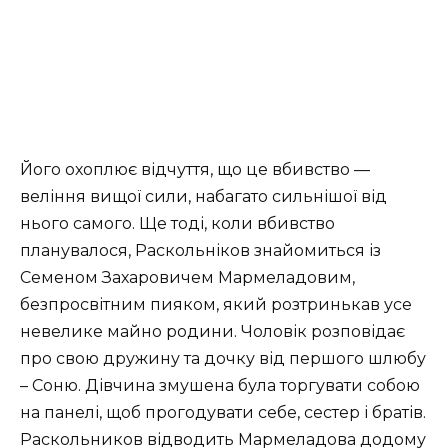
Його охоплює відчуття, що це вбивство —
веління вищої сили, набагато сильнішої від
нього самого. Ще тоді, коли вбивство
планувалося, Раскольніков знайомиться із
Семеном Захаровичем Мармеладовим,
безпросвітним пияком, який розтринькав усе
невелике майно родини. Чоловік розповідає
про свою дружину та дочку від першого шлюбу
– Соню. Дівчина змушена була торгувати собою
на панелі, щоб прогодувати себе, сестер і братів.
Раскольников відводить Мармеладова додому