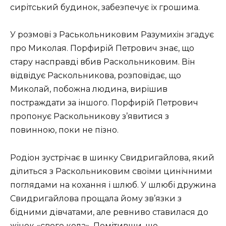
сирітський будинок, забезпечує їх грошима.
У розмові з Раськольниковим Разумихін згадує
про Миколая. Порфирій Петрович знає, що
стару насправді вбив Раскольниковим. Він
відвідує Раскольникова, розповідає, що
Миколай, побожна людина, вирішив
постраждати за іншого. Порфирій Петрович
пропонує Раскольникову з’явитися з
повинною, поки не пізно.
Родіон зустрічає в шинку Свидригайлова, який
ділиться з Раскольниковим своїми цинічними
поглядами на кохання і шлюб. У шлюбі дружина
Свидригайлова прощала йому зв’язки з
бідними дівчатами, але ревниво ставилася до
жінок «свого кола». Помітивши, що