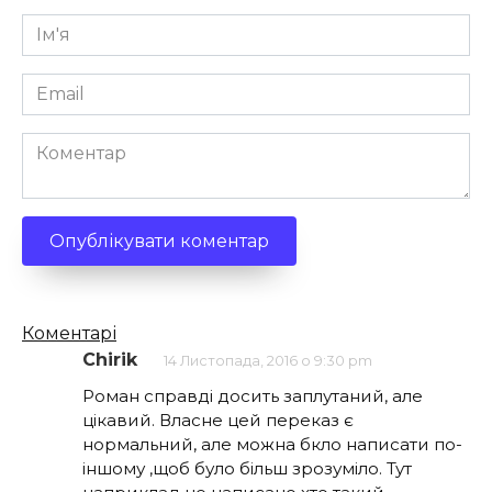
Ім'я
*
Email
*
Коментар
Кількість
Коментарі
коментарів
Chirik
14 Листопада, 2016 о 9:30 pm
Роман справді досить заплутаний, але
цікавий. Власне цей переказ є
нормальний, але можна бкло написати по-
іншому ,щоб було більш зрозуміло. Тут