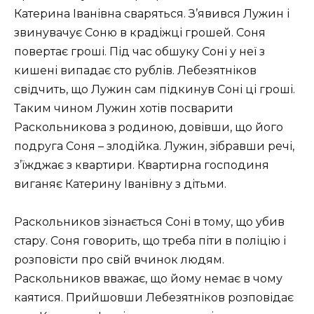
Катерина Іванівна сваряться. З’явився Лужин і
звинувачує Соню в крадіжці грошей. Соня
повертає гроші. Під час обшуку Соні у неї з
кишені випадає сто рублів. Лебезятніков
свідчить, що Лужин сам підкинув Соні ці гроші.
Таким чином Лужин хотів посварити
Раскольникова з родиною, довівши, що його
подруга Соня – злодійка. Лужин, зібравши речі,
з’їжджає з квартири. Квартирна господиня
виганяє Катерину Іванівну з дітьми.
Раскольников зізнається Соні в тому, що убив
стару. Соня говорить, що треба піти в поліцію і
розповісти про свій вчинок людям.
Раскольников вважає, що йому немає в чому
каятися. Прийшовши Лебезятніков розповідає