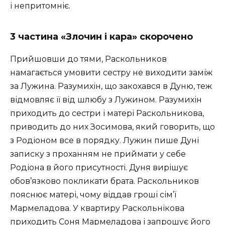
і непритомніє.
3 частина «Злочин і кара»
скорочено
Прийшовши до тями, Раскольников
намагається умовити сестру не виходити заміж
за Лужина. Разумихін, що закохався в Дуню, теж
відмовляє її від шлюбу з Лужином. Разумихін
приходить до сестри і матері Раскольникова,
приводить до них Зосимова, який говорить, що
з Родіоном все в порядку. Лужин пише Дуні
записку з проханням не приймати у себе
Родіона в його присутності. Дуня вирішує
обов’язково покликати брата. Раскольников
пояснює матері, чому віддав гроші сім’ї
Мармеладова. У квартиру Раскольнікова
приходить Соня Мармеладова і запрошує його