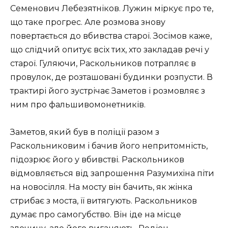
Семенович Лебезятніков. Лужин міркує про те,
що таке прогрес. Але розмова знову
повертається до вбивства старої. Зосімов каже,
що слідчий опитує всіх тих, хто закладав речі у
старої. Гуляючи, Раскольников потрапляє в
провулок, де розташовані будинки розпусти. В
трактирі його зустрічає Заметов і розмовляє з
ним про фальшивомонетників.
Заметов, який був в поліції разом з
Раскольниковим і бачив його непритомність,
підозрює його у вбивстві. Раскольников
відмовляється від запрошення Разумихіна піти
на новосілля. На мосту він бачить, як жінка
стрибає з моста, її витягують. Раскольников
думає про самогубство. Він іде на місце