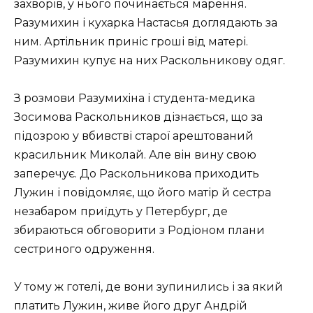
захворів, у нього починається марення.
Разумихин і кухарка Настасья доглядають за
ним. Артільник приніс гроші від матері.
Разумихин купує на них Раскольникову одяг.
З розмови Разумихіна і студента-медика
Зосимова Раскольников дізнається, що за
підозрою у вбивстві старої арештований
красильник Миколай. Але він вину свою
заперечує. До Раскольникова приходить
Лужин і повідомляє, що його матір й сестра
незабаром приїдуть у Петербург, де
збираються обговорити з Родіоном плани
сестриного одруження.
У тому ж готелі, де вони зупинились і за який
платить Лужин, живе його друг Андрій