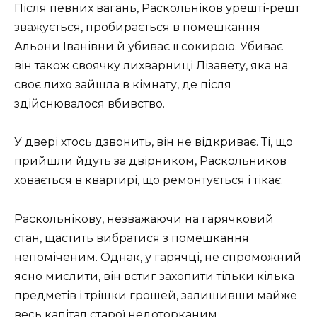
Після певних вагань, Раскольніков урешті-решт
зважується, пробирається в помешкання
Альони Іванівни й убиває її сокирою. Убиває
він також своячку лихварниці Лізавету, яка на
своє лихо зайшла в кімнату, де після
здійснювалося вбивство.
У двері хтось дзвонить, він не відкриває. Ті, що
прийшли йдуть за двірником, Раскольников
ховається в квартирі, що ремонтується і тікає.
Раскольнікову, незважаючи на гарячковий
стан, щастить вибратися з помешкання
непоміченим. Однак, у гарячці, не спроможний
ясно мислити, він встиг захопити тільки кілька
предметів і трішки грошей, залишивши майже
весь капітал старої недоторканим.