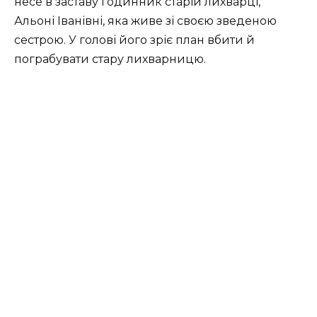
несе в заставу годинник старій лихварці,
Альоні Іванівні, яка живе зі своєю зведеною
сестрою. У голові його зріє план вбити й
пограбувати стару лихварницю.