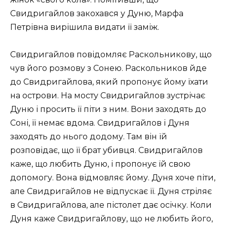
Свидригайлов закохався у Дуню, Марфа
Петрівна вирішила видати її заміж.
Свидригайлов повідомляє Раскольникову, що
чув його розмову з Сонею. Раскольников йде
до Свидригайлова, який пропонує йому їхати
на острови. На мосту Свидригайлов зустрічає
Дуню і просить її піти з ним. Вони заходять до
Соні, її немає вдома. Свидригайлов і Дуня
заходять до нього додому. Там він їй
розповідає, що її брат убивця. Свидригайлов
каже, що любить Дуню, і пропонує їй свою
допомогу. Вона відмовляє йому. Дуня хоче піти,
але Свидригайлов не відпускає її. Дуня стріляє
в Свидригайлова, але пістолет дає осічку. Коли
Дуня каже Свидригайлову, що не любить його,