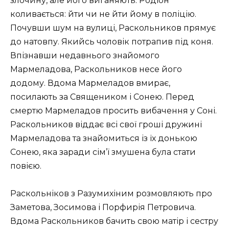
злочину, але його виганяють. Родіон
коливається: йти чи не йти йому в поліцію.
Почувши шум на вулиці, Раскольников прямує
до натовпу. Якийсь чоловік потрапив під коня.
Впізнавши недавнього знайомого
Мармеладова, Раскольников несе його
додому. Вдома Мармеладов вмирає,
посилають за Священиком і Сонею. Перед
смертю Мармеладов просить вибачення у Соні.
Раскольников віддає всі свої гроші дружині
Мармеладова та знайомиться із їх донькою
Сонею, яка заради сім’ї змушена була стати
повією.
Раскольніков з Разумихіним розмовляють про
Заметова, Зосимова і Порфирія Петровича.
Вдома Раскольников бачить свою матір і сестру