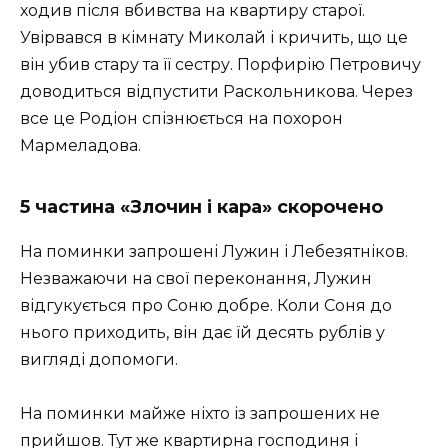
ходив після вбивства на квартиру старої.
Увірвався в кімнату Миколай і кричить, що це
він убив стару та її сестру. Порфирію Петровичу
доводиться відпустити Раскольникова. Через
все це Родіон спізнюється на похорон
Мармеладова.
5 частина «Злочин і кара» скорочено
На поминки запрошені Лужин і Лебезятніков.
Незважаючи на свої переконання, Лужин
відгукується про Соню добре. Коли Соня до
нього приходить, він дає їй десять рублів у
вигляді допомоги.
На поминки майже ніхто із запрошених не
прийшов. Тут же квартирна господиня і