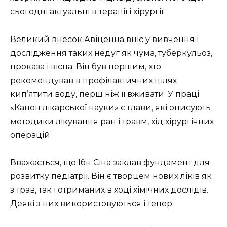
сьогодні актуальні в терапії і хірургії.
Великий внесок Авіценна вніс у вивчення і
дослідження таких недуг як чума, туберкульоз,
проказа і віспа. Він був першим, хто
рекомендував в профілактичних цілях
кип’ятити воду, перш ніж її вживати. У праці
«Канон лікарської науки» є глави, які описують
методики лікування ран і травм, хід хірургічних
операцій.
Вважається, що Ібн Сіна заклав фундамент для
розвитку педіатрії. Він є творцем нових ліків як
з трав, так і отриманих в ході хімічних дослідів.
Деякі з них використовуються і тепер.