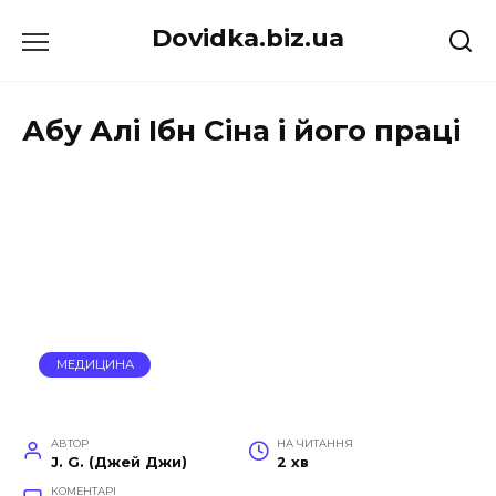
Перейти
Dovidka.biz.ua
до
вмісту
Абу Алі Ібн Сіна і його праці
МЕДИЦИНА
АВТОР
НА ЧИТАННЯ
J. G. (Джей Джи)
2 хв
КОМЕНТАРІ