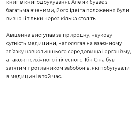
книг в книгодрукуванні. Але як буває з
багатьма вченими, його ідеї та положення були
визнані тільки через кілька століть.
Авіценна виступав за природну, наукову
сутність медицини, наполягав на взаємному
зв’язку навколишнього середовища і організму,
а також психічного і тілесного. Ібн Сіна був
затятим противником забобонів, які побутували
в медицині в той час.