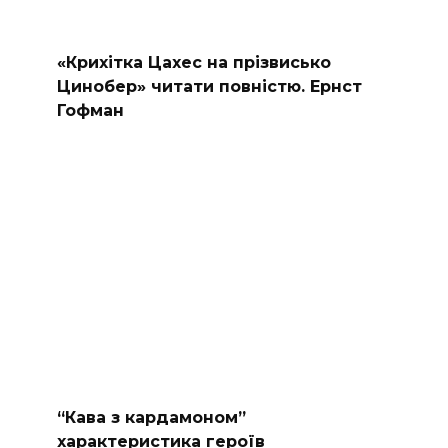
«Крихітка Цахес на прізвисько
Цинобер» читати повністю. Ернст
Гофман
“Кава з кардамоном”
характеристика героїв