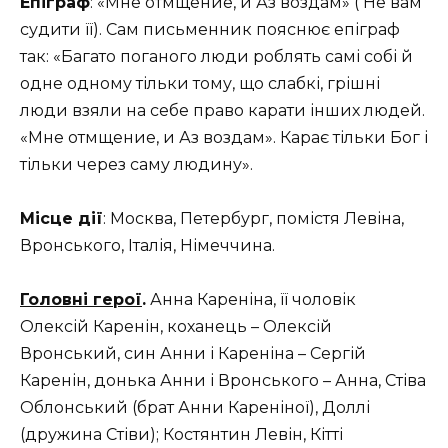
Епіграф
: «Мне отмщение, и Аз воздам» ( Не вам
судити її). Сам письменник пояснює епіграф
так: «Багато поганого люди роблять самі собі й
одне одному тільки тому, що слабкі, грішні
люди взяли на себе право карати інших людей.
«Мне отмщение, и Аз воздам». Карає тільки Бог і
тільки через саму людину».
Місце дії
: Москва, Петербург, помістя Левіна,
Вронського, Італія, Німеччина.
Головні герої
.
Анна Кареніна, її чоловік
Олексій Каренін, коханець – Олексій
Вронський, син Анни і Кареніна – Сергій
Каренін, донька Анни і Вронського – Анна, Стіва
Облонський (брат Анни Кареніної), Доллі
(дружина Стіви); Костянтин Левін, Кітті