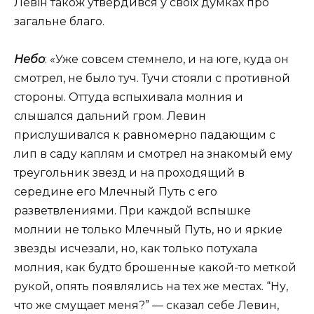
Левін також утвердився у своїх думках про
загальне благо.
Небо
: «
Уже совсем стемнело, и на юге, куда он
смотрел, не было туч. Тучи стояли с противной
стороны. Оттуда вспыхивала молния и
слышался дальний гром. Левин
прислушивался к равномерно падающим с
лип в саду каплям и смотрел на знакомый ему
треугольник звезд и на проходящий в
середине его Млечный Путь с его
разветвлениями. При каждой вспышке
молнии не только Млечный Путь, но и яркие
звезды исчезали, но, как только потухала
молния, как будто брошенные какой-то меткой
рукой, опять появлялись на тех же местах. “Ну,
что же смущает меня
?” —
сказал себе Левин,