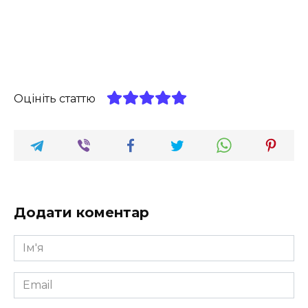
Оцініть статтю
Додати коментар
Ім'я
*
Email
*