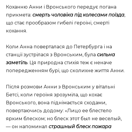
Коханню Анни і Вронського передує погана
прикмета:
смерть чоловіка під колесами поїзда
,
що стає прообразом гибелі героїні, смерті
кохання.
Коли Анна поверталася до Петербурга і на
станції зустрілася з Вронським, була
сильна
заметіль
. Ця природна стихія теж є неначе
попередженням бурі, що сколихне життя Анни.
Після розмови Анни з Вронським у вітальні
Бетсі, коли героїня зрозуміла, що кохає
Вронського, вона піднімається сходами,
повертаючись додому: «
Лицо ее блестело
ярким блеском; но блеск этот был не веселый,
— он напоминал
страшный блеск пожара