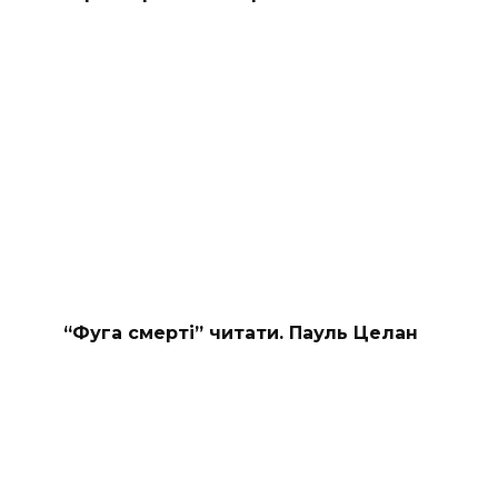
“Фуга смерті” читати. Пауль Целан