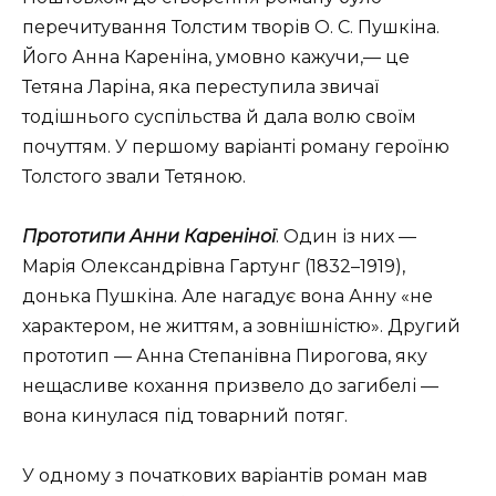
перечитування Толстим творів О. С. Пушкіна.
Його Анна Кареніна, умовно кажучи,— це
Тетяна Ларіна, яка переступила звичаї
тодішнього суспільства й дала волю своїм
почуттям. У першому варіанті роману героїню
Толстого звали Тетяною.
Прототипи Анни Кареніної
. Один із них —
Марія Олександрівна Гартунг (1832–1919),
донька Пушкіна. Але нагадує вона Анну «не
характером, не життям, а зовнішністю». Другий
прототип — Анна Степанівна Пирогова, яку
нещасливе кохання призвело до загибелі —
вона кинулася під товарний потяг.
У одному з початкових варіантів роман мав