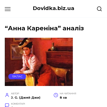
Перейти
Dovidka.biz.ua
до
вмісту
“Анна Кареніна” аналіз
10КЛАС
АВТОР
НА ЧИТАННЯ
J. G. (Джей Джи)
8 хв
КОМЕНТАРІ