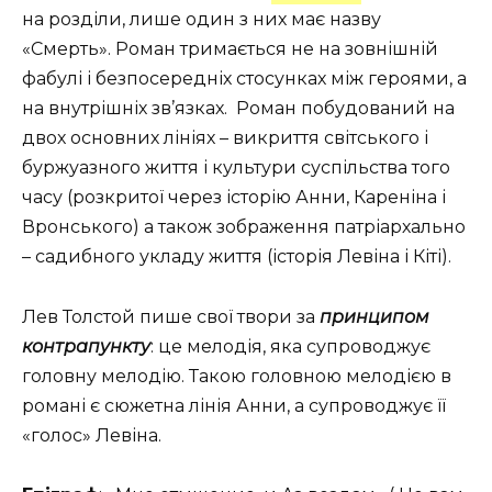
на розділи, лише один з них має назву
«Смерть». Роман тримається не на зовнішній
фабулі і безпосередніх стосунках між героями, а
на внутрішніх зв’язках. Роман побудований на
двох основних лініях – викриття світського і
буржуазного життя і культури суспільства того
часу (розкритої через історію Анни, Кареніна і
Вронського) а також зображення патріархально
– садибного укладу життя (історія Левіна і Кіті).
Лев Толстой пише свої твори за
принципом
контрапункту
: це мелодія, яка супроводжує
головну мелодію. Такою головною мелодією в
романі є сюжетна лінія Анни, а супроводжує її
«голос» Левіна.