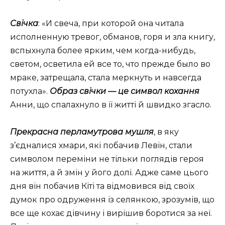
Свічка
: «
И свеча, при которой она читала
исполненную тревог, обманов, горя и зла книгу,
вспыхнула более ярким, чем когда-нибудь,
светом, осветила ей все то, что прежде было во
мраке, затрещала, стала меркнуть и навсегда
потухла
».
Образ свічки — це символ кохання
Анни, що спалахнуло в її житті й швидко згасло.
Прекрасна перламутрова мушля
, в яку
з’єдналися хмари, які побачив Левін, стали
символом переміни не тільки поглядів героя
на життя, а й змін у його долі. Адже саме цього
дня він побачив Кіті та відмовився від своїх
думок про одруження із селянкою, зрозумів, що
все ще кохає дівчину і вирішив боротися за неї.