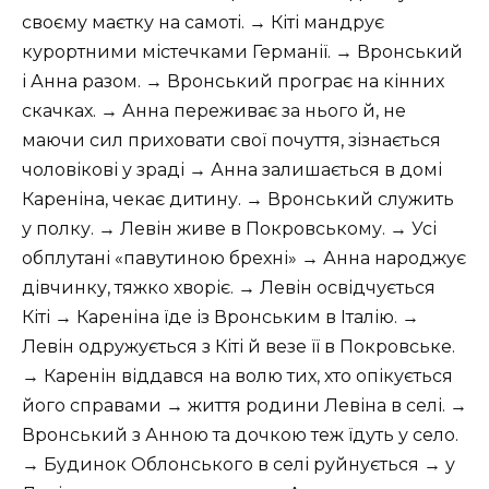
своєму маєтку на самоті. → Кіті мандрує
курортними містечками Германії. → Вронський
і Анна разом. → Вронський програє на кінних
скачках. → Анна переживає за нього й, не
маючи сил приховати свої почуття, зізнається
чоловікові у зраді → Анна залишається в домі
Кареніна, чекає дитину. → Вронський служить
у полку. → Левін живе в Покровському. → Усі
обплутані «павутиною брехні» → Анна народжує
дівчинку, тяжко хворіє. → Левін освідчується
Кіті → Кареніна їде із Вронським в Італію. →
Левін одружується з Кіті й везе її в Покровське.
→ Каренін віддався на волю тих, хто опікується
його справами → життя родини Левіна в селі. →
Вронський з Анною та дочкою теж їдуть у село.
→ Будинок Облонського в селі руйнується → у