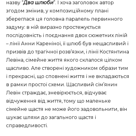
назву “
Два шлюби
”. І хоча заголовок автор
згодом змінив, у композиційному плані
збереглася ця головна паралель первинного
задуму: в ній виразно простежується
послідовність і поєднання двох сюжетних ліній
– лінії Анни Кареніної, її шлюб був нещасливий і
призвів до трагічної розв’язки, і лінії Костянтина
Левіна, сімейне життя якого склалося цілком
щасливо. Але створені художником образи тим
і прекрасні, що сповнені життя і не вкладаються
в рамки простої схеми. Щасливий сім’янин
Левін страждає, зневірюється, відчуває
відчуження від життя, тому що маленьке
сімейне щастя не може його задовольнити, він
шукає шляхи до загального щастя і
справедливості.