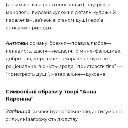
(«психологічна рентгеноскопія»), внутрішні
монологи, виразна художня деталь, художній
паралелізм, зв’язок зі станом душі героїв і
описами природи.
Антитези
роману: брехня—правда, любов—
ненависть, щастя—нещастя, істинне–фальшиве,
добро–зло, моральне – аморальне, чуттєве—
раціональне, вірність–зрада, “пристрасть тіла” —
“пристрасть душі”, матеріальне—духовне
Символічні образи у творі “Анна
Кареніна”
Залізниця
символізує загальне зло, антигуманні
сили, які загрожують людству.