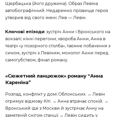
Щербацька (його дружина). Образ Левіна
автобіографічний. Недаремно прізвище героя
утворив від свого імені: Лев — Левін.
Ключові епізоди
: зустріч Анни і Вронського на
вокзалі; кінні перегони; хвороба Анни, Анна в
театрі «у позорного столба», таємне побачення з
сином, зустріч з Левіним, монолог Анни перед
самогубством, фінал роману.
«Сюжетний ланцюжок» роману “Анна
Кареніна”
Розлад, конфлікт у домі Облонських. → Левін
отримує відмову Кіті. → Анна втрачає спокій. →
Вронський іде з Москви й зустрічає Анну на
заметеній снігом станції → Левін сидить у