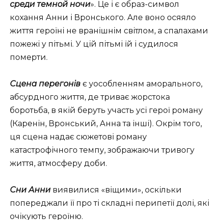
среди темной ночи
». Це і є образ-символ
кохання Анни і Вронського. Але воно осяяло
життя героїні не вранішнім світлом, а спалахами
пожежі у пітьмі. У цій пітьмі їй і судилося
померти.
Сцена перегонів
є уособленням аморального,
абсурдного життя, де триває жорстока
боротьба, в якій беруть участь усі герої роману
(Каренін, Вронський, Анна та інші). Окрім того,
ця сцена надає сюжетові роману
катастрофічного темпу, зображаючи тривогу
життя, атмосферу доби.
Сни Анни
виявилися «віщими», оскільки
попереджали її про ті складні перипетії долі, які
очікують героїню.