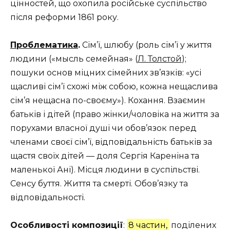
цінностей, що охопила російське суспільство
після реформи 1861 року.
Проблематика
.
Сім’ї, шлюбу (роль сім’ї у життя
людини («мысль семейная» (
Л. Толстой
);
пошуки основ міцних сімейних зв’язків: «усі
щасливі сім’ї схожі між собою, кожна нещаслива
сім’я нещасна по-своєму»). Кохання. Взаємин
батьків і дітей (право жінки/чоловіка на життя за
порухами власної душі чи обов’язок перед
членами своєї сім’ї, відповідальність батьків за
щастя своїх дітей — доля Сергія Кареніна та
маленької Ані). Місця людини в суспільстві.
Сенсу буття. Життя та смерті. Обов’язку та
відповідальності.
Особливості композиції
:
8 частин,
поділених