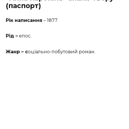
(паспорт)
Рік написання
– 1877
Рід –
епос.
Жанр – с
оціально-побутовий роман.