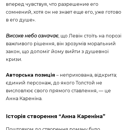
вперед чувствуя, что разрешение его
сомнений, хотя он не знает еще его, уже готово
в его душе
».
Високе небо означає
, що Левін стоїть на порозі
важливого рішення, він зрозумів моральний
закон, що допоміг йому вийти з душевної
кризи.
Авторська позиція
– неприхована, відкрита;
єдиний персонаж, до якого Толстой не
висловлює свого прямого ставлення, — це
Анна Кареніна.
Історія створення “Анна Кареніна”
Поштовхом до створення роману було