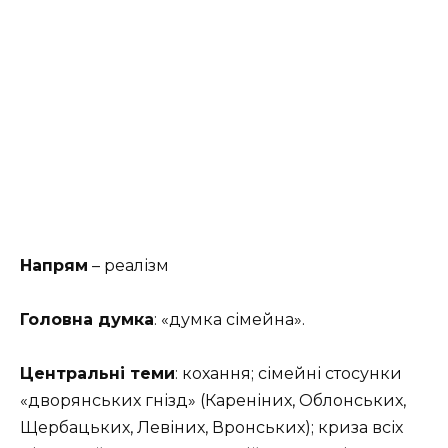
Напрям
– реалізм
Головна думка
: «думка сімейна».
Центральні теми
: кохання; сімейні стосунки
«дворянських гнізд» (Кареніних, Облонських,
Щербацьких, Левіних, Вронських); криза всіх