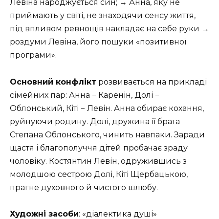
Левіна народжується син; → Анна, яку не
приймають у світі, не знаходячи сенсу життя,
під впливом ревнощів накладає на себе руки →
роздуми Левіна, його пошуки «позитивної
програми».
Основний конфлікт
розвивається на прикладі
сімейних пар: Анна − Каренін, Долі −
Облонський, Кіті − Левін. Анна обирає кохання,
руйнуючи родину. Долі, дружина її брата
Степана Облонського, чинить навпаки. Заради
щастя і благополуччя дітей пробачає зраду
чоловіку. Костянтин Левін, одружившись з
молодшою сестрою Долі, Кіті Щербацькою,
прагне духовного й чистого шлюбу.
Художні засоби
: «діалектика душі»