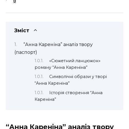
0
Зміст
“Анна Кареніна” аналіз твору
(паспорт)
«Сюжетний ланцюжок»
роману “Анна Кареніна”
Символічні образи у творі
“Анна Кареніна”
Історія створення “Анна
Кареніна”
“Анна Кареніна” аналіз твору