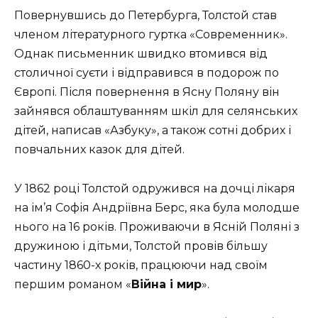
Повернувшись до Петербурга, Толстой став
членом літературного гуртка «Современник».
Однак письменник швидко втомився від
столичної суєти і відправився в подорож по
Європі. Після повернення в Ясну Поляну він
зайнявся облаштуванням шкіл для селянських
дітей, написав «Азбуку», а також сотні добрих і
повчальних казок для дітей.
У 1862 році Толстой одружився на дочці лікаря
на ім’я Софія Андріївна Берс, яка була молодше
нього на 16 років. Проживаючи в Ясній Поляні з
дружиною і дітьми, Толстой провів більшу
частину 1860-х років, працюючи над своїм
першим романом «
Війна і мир
».