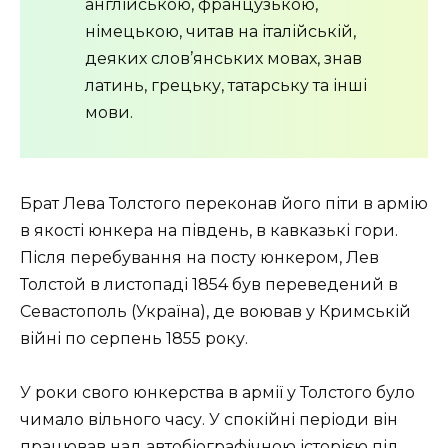
англійською, французькою,
німецькою, читав на італійській,
деяких слов’янських мовах, знав
латинь, грецьку, татарську та інші
мови.
Брат Лева Толстого переконав його піти в армію
в якості юнкера на південь, в кавказькі гори.
Після перебування на посту юнкером, Лев
Толстой в листопаді 1854 був переведений в
Севастополь (Україна), де воював у Кримській
війні по серпень 1855 року.
У роки свого юнкерства в армії у Толстого було
чимало вільного часу. У спокійні періоди він
працював над автобіографічною історією під