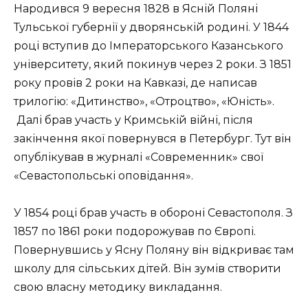
Народився 9 вересня 1828 в Ясній Поляні
Тульської губернії у дворянській родині. У 1844
році вступив до Імператорського Казанського
університету, який покинув через 2 роки. З 1851
року провів 2 роки на Кавказі, де написав
трилогію: «Дитинство», «Отроцтво», «Юність».
Далі брав участь у Кримській війні, після
закінчення якої повернувся в Петербург. Тут він
опублікував в журналі «Современник» свої
«Севастопольські оповідання».
У 1854 році брав участь в обороні Севастополя. З
1857 по 1861 роки подорожував по Європі.
Повернувшись у Ясну Поляну він відкриває там
школу для сільських дітей. Він зумів створити
свою власну методику викладання.