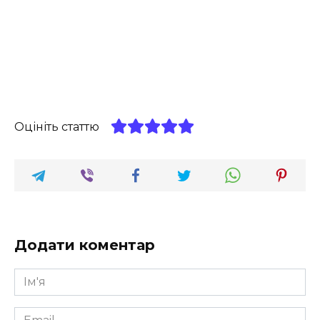
Оцініть статтю
Додати коментар
Ім'я
*
Email