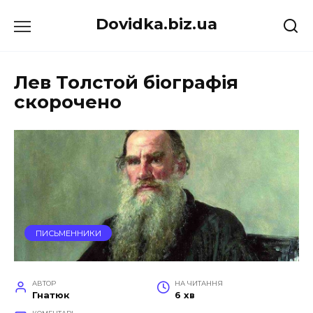
Перейти
Dovidka.biz.ua
до
вмісту
Лев Толстой біографія
скорочено
ПИСЬМЕННИКИ
АВТОР
НА ЧИТАННЯ
Гнатюк
6 хв