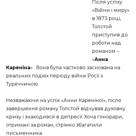
Після успіху
«Війни і миру»
в 1873 році,
Толстой
приступив до
роботи над
романом –
«
Анна
Кареніна
» . Вона була частково заснована на
реальних подіях періоду війни Росії з
Туреччиною.
Незважаючи на успіх «Анни Кареніної», після
завершення роману Толстой відчував духовну
кризу і знаходився в депресії. Хоча гонорари,
отримані за роман, стрімко збагатили
письменника.