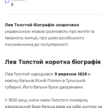
КОМЕНТАРІ
3
Лев Толстой біографія скорочено
українською мовою розповість про життя та
творчість митця, про шлях російського
письменника до популярності.
Лев Толстой коротка біографія
Лев Толстой народився
9 вересня 1828
в
маєтку батьків Ясній Поляні в Тульській
губернії. Його батьки були дворянами.
У 1830 році, коли мати Толстого померла,
двоюрідний брат батька взяв на себе догляд за