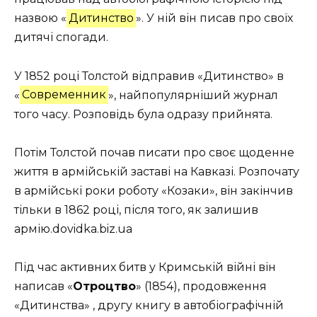
назвою «
Дитинство
». У ній він писав про своїх
дитячі спогади.
У 1852 році Толстой відправив «Дитинство» в
«
Современник
», найпопулярніший журнал
того часу. Розповідь була одразу прийнята.
Потім Толстой почав писати про своє щоденне
життя в армійській заставі на Кавказі. Розпочату
в армійські роки роботу «Козаки», він закінчив
тільки в 1862 році, після того, як залишив
армію.dovidka.biz.ua
Під час активних битв у Кримській війні він
написав «
Отроцтво
» (1854), продовження
«Дитинства» , другу книгу в автобіографічній