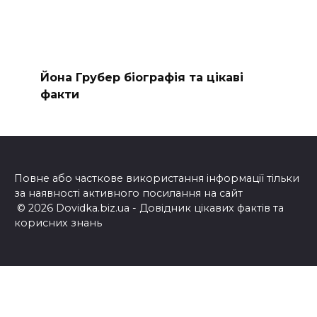
Йона Грубер біографія та цікаві
факти
Повне або часткове використання інформації тільки
за наявності активного посилання на сайт
© 2026 Dovidka.biz.ua - Довідник цікавих фактів та
корисних знань