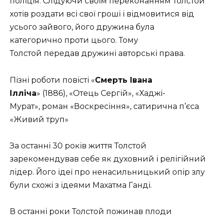
поліція. Слідуючи своїм переконанням Толстой
хотів роздати всі свої гроші і відмовитися від
усього зайвого, його дружина була
категорично проти цього. Тому
Толстой передав дружині авторські права.
Пізні роботи повісті «
Смерть Івана
Ілліча
» (1886), «Отець Сергій», «Хаджі-
Мурат», роман «Воскресіння», сатирична п’єса
«Живий труп»
За останні 30 років життя Толстой
зарекомендував себе як духовний і релігійний
лідер. Його ідеї про ненасильницький опір злу
були схожі з ідеями Махатма Ганді.
В останні роки Толстой пожинав плоди