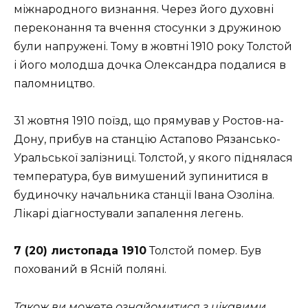
міжнародного визнання. Через його духовні
переконання та вчення стосунки з дружиною
були напружені. Тому в жовтні 1910 року Толстой
і його молодша дочка Олександра подалися в
паломництво.
31 жовтня 1910 поїзд, що прямував у Ростов-на-
Дону, прибув на станцію Астапово Рязансько-
Уральської залізниці. Толстой, у якого піднялася
температура, був вимушений зупинитися в
будиночку начальника станції Івана Озоліна.
Лікарі діагностували запалення легень.
7 (20) листопада 1910
Толстой помер. Був
похований в Ясній поляні.
Також ви можете ознайомитися з
цікавими