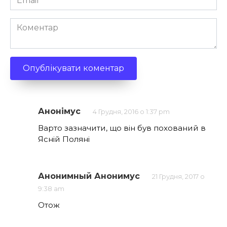
*
Коментар
Анонімус
4 Грудня, 2016 о 1:37 pm
Варто зазначити, що він був похований в
Ясній Поляні
Анонимный Анонимус
21 Грудня, 2017 о
9:38 am
Отож