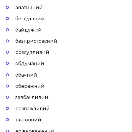
апатичний
бездушний
байдужий
безпристрасний
розсудливий
обдуманий
обачний
обережний
завбачливий
розважливий
тактовний
врівноважений