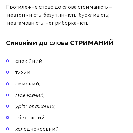
Протилежне слово до слова стриманість –
невтримність, безупинність; бурхливість;
невгамовність, неприборканість
Синоніми до слова СТРИМАНИЙ
спокійний,
тихий,
смирний
,
мовчазний,
урівноважений,
обережний
холоднокровний