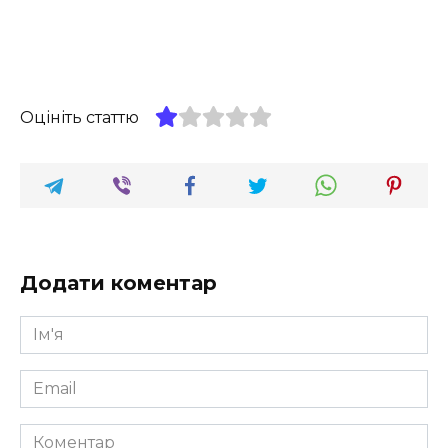
Оцініть статтю
Додати коментар
Ім'я
*
Email
*
Коментар