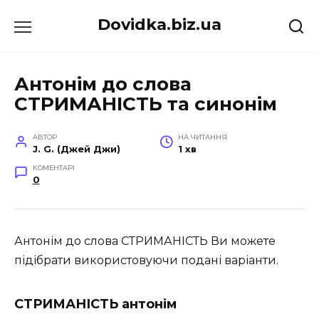
Перейти
Dovidka.biz.ua
до
вмісту
Антонім до слова
СТРИМАНІСТЬ та синонім
АВТОР
НА ЧИТАННЯ
J. G. (Джей Джи)
1 хв
КОМЕНТАРІ
0
Антонім до слова СТРИМАНІСТЬ Ви можете
підібрати використовуючи подані варіанти.
СТРИМАНІСТЬ антонім