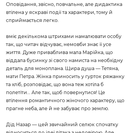
Оповідання, звісно, повчальне, але дидактика
втілена у яскраві події та характери, тому й
сприймається легко.
вміє декількома штрихами намалювати особу
так, що читач відчуває, немовби знає її усе
життя. Дуже приваблива мала Марійка, що
віддала бусинку зі свого намиста на необхідну
деталь для моноплана. Щира душа — Тетяна,
мати Петра. Жінка приносить у гурток ряжанку
та хліб, розповідає, що вона теж хотіла б
полетіти… Але так, щоб повернутися! Це
втілення романтичного жіночого характеру, що
прагне неба, але й не забуває про землю.
Дід Назар — цей звичайний селюк спочатку
відноситься до ідеї літака з недовірою. Але