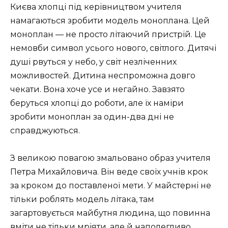
Києва хлопці під керівництвом учителя
намагаються зробити модель моноплана. Цей
моноплан — не просто літаючий пристрій. Це
немовби символ усього нового, світлого. Дитячі
душі рвуться у небо, у світ незліченних
можливостей. Дитина неспроможна довго
чекати. Вона хоче усе и негайно. Завзято
беруться хлопці до роботи, але їх наміри
зробити моноплан за один-два дні не
справджуються.
З великою повагою змальовано образ учителя
Петра Михайловича. Він веде своїх учнів крок
за кроком до поставленої мети. У майстерні не
тільки роблять модель літака, там
загартовується майбутня людина, що повинна
вміти не тільки мріяти, але й наполегливо