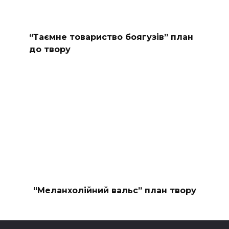
“Таємне товариство боягузів” план
до твору
“Меланхолійний вальс” план твору