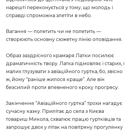
нарешті переконується у тому, що молодь і
справді спроможна злетіти в небо.
Вагання — полетить чи не полетить —
створюють основну сюжетну лінію оповідання.
Образ заздрісного крамаря Латки посилює
драматичність твору. Латка підмовляє і старих, і
малих глузувати з авіаційного гуртка, бо, звісно
ж, йому “раніше жилося краще”. Але він
безсилий проти впевненого кроку прогресу.
Закінчення “Авіаційного гуртка” трохи нагадує
сучасну казку. Прилітає до села з Києва
товариш Микола, схвалює працю гуртківців та
запрошує двох у літак на повітряну прогулянку