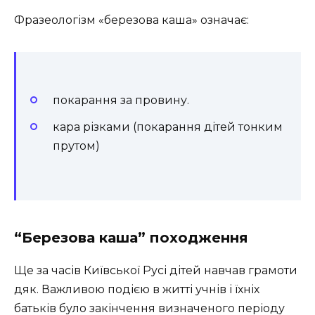
Фразеологізм «березова каша» означає:
покарання за провину.
кара різками (покарання дітей тонким
прутом)
“Березова каша” походження
Ще за часів Київської Русі дітей навчав грамоти
дяк. Важливою подією в житті учнів і їхніх
батьків було закінчення визначеного періоду