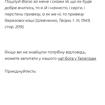
Поцілуй Васю за мене і скажи їй, що як буде
добре вчитись, то я їй і намисто, і серги, і
перстень привезу, а як же ні, то привезу
березової каші (Шевченко, Твори, т. III, 1949,
стор. 209).
Якщо ви не знайшли потрібну відповідь,
можете запитати у нашого
чат-бота у Телеграм
.
Приєднуйтесть: