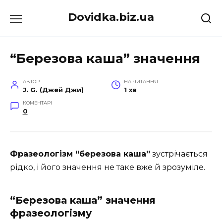
Перейти
Dovidka.biz.ua
до
вмісту
“Березова каша” значення
АВТОР
НА ЧИТАННЯ
J. G. (Джей Джи)
1 хв
КОМЕНТАРІ
0
Фразеологізм “березова каша”
зустрічається
рідко, і його значення не таке вже й зрозуміле.
“Березова каша” значення
фразеологізму