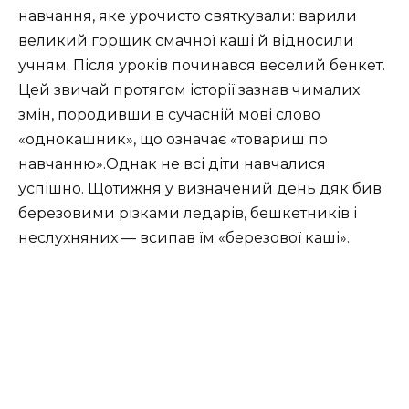
навчання, яке урочисто святкували: варили
великий горщик смачної каші й відносили
учням. Після уроків починався веселий бенкет.
Цей звичай протягом історії зазнав чималих
змін, породивши в сучасній мові слово
«однокашник», що означає «товариш по
навчанню».Однак не всі діти навчалися
успішно. Щотижня у визначений день дяк бив
березовими різками ледарів, бешкетників і
неслухняних — всипав їм «березової каші».