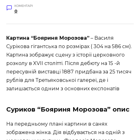
КОМЕНТАРІ
0
Картина “Бояриня Морозова”
– Василя
Сурікова гігантська по розмірах ( 304 на 586 см).
Картина зображує сцену з історії церковного
розколу в XVII столітті. Після дебюту на 15 -й
пересувній виставці 1887 придбана за 25 тисяч
рублів для Третьяковської галереї, де і
залишається одним з основних експонатів
Суриков “Бояриня Морозова” опис
На передньому плані картини в санях
зображена жінка. Дія відбувається на одній з