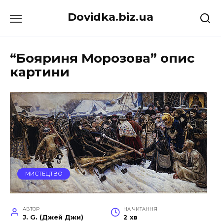
Перейти
Dovidka.biz.ua
до
вмісту
“Бояриня Морозова” опис
картини
МИСТЕЦТВО
АВТОР
НА ЧИТАННЯ
J. G. (Джей Джи)
2 хв