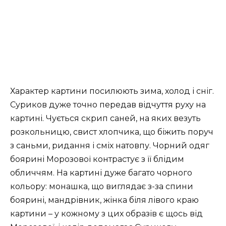
Характер картини посилюють зима, холод і сніг.
Суриков дуже точно передав відчуття руху на
картині. Чується скрип саней, на яких везуть
розкольницю, свист хлопчика, що біжить поруч
з саньми, ридання і сміх натовпу. Чорний одяг
боярині Морозової контрастує з її блідим
обличчям. На картині дуже багато чорного
кольору: монашка, що виглядає з-за спини
боярині, мандрівник, жінка біля лівого краю
картини – у кожному з цих образів є щось від