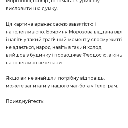
Морозової, і колір допомагає Сурикову
висловити цю думку.
Ця картина вражає своєю завзятістю і
наполегливістю. Бояриня Морозова віддана вірі
і навіть у такий трагічний момент у своєму житті
не здається, народ навіть в такий холод
вийшов з будинку і проводжає Феодосію, а кінь
наполегливо везе сани.
Якщо ви не знайшли потрібну відповідь,
можете запитати у нашого
чат-бота у Телеграм
.
Приєднуйтесть: