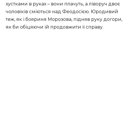
хустками в руках – вони плачуть, а ліворуч двоє
чоловіків сміються над Феодосією. Юродивий
теж, як і бояриня Морозова, підняв руку догори,
як би обіцяючи їй продовжити її справу.