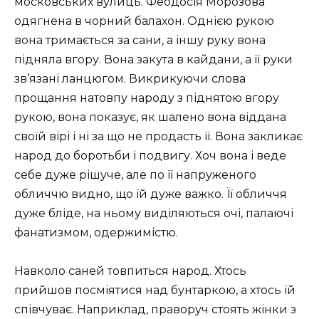
московських вулиць. Феодосія Морозова
одягнена в чорний балахон. Однією рукою
вона тримається за сани, а іншу руку вона
підняла вгору. Вона закута в кайдани, а її руки
зв’язані ланцюгом. Викрикуючи слова
прощання натовпу народу з піднятою вгору
рукою, вона показує, як шалено вона віддана
своїй вірі і ні за що не продасть її. Вона закликає
народ до боротьби і подвигу. Хоч вона і веде
себе дуже рішуче, але по її напруженого
обличчю видно, що їй дуже важко. Її обличчя
дуже бліде, на ньому виділяються очі, палаючі
фанатизмом, одержимістю.
Навколо саней товпиться народ. Хтось
прийшов посміятися над бунтаркою, а хтось їй
співчуває. Наприклад, праворуч стоять жінки з