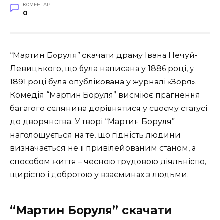
КОМЕНТАРІ
0
“Мартин Боруля” скачати драму Івана Нечуй-
Левицького, що була написана у 1886 році, у
1891 році була опублікована у журналі «Зоря».
Комедія “Мартин Боруля” висміює прагнення
багатого селянина дорівнятися у своєму статусі
до дворянства. У творі “Мартин Боруля”
наголошується на те, що гідність людини
визначається не її привілейованим станом, а
способом життя – чесною трудовою діяльністю,
щирістю і добротою у взаєминах з людьми.
“Мартин Боруля” скачати