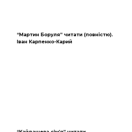
“Мартин Боруля” читати (повністю).
Іван Карпенко-Карий
“Кайдашева сiм’я” читати