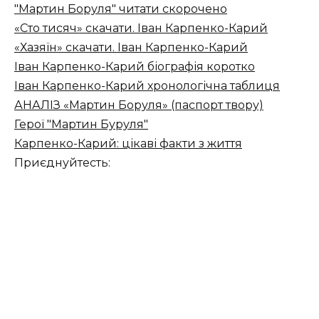
"Мартин Боруля" читати скорочено
«Сто тисяч» скачати. Іван Карпенко-Карий
«Хазяїн» скачати. Іван Карпенко-Карий
Іван Карпенко-Карий біографія коротко
Іван Карпенко-Карий хронологічна таблиця
АНАЛІЗ «Мартин Боруля» (паспорт твору)
Герої "Мартин Буруля"
Карпенко-Карий: цікаві факти з життя
Приєднуйтесть: