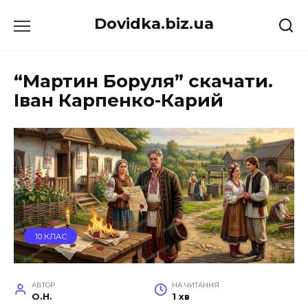
Перейти
Dovidka.biz.ua
до
вмісту
“Мартин Боруля” скачати.
Іван Карпенко-Карий
10 КЛАС
АВТОР
НА ЧИТАННЯ
O.H.
1 хв