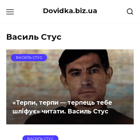
Перейти
Dovidka.biz.ua
до
вмісту
Василь Стус
ВАСИЛЬ СТУС
«Терпи, терпи — терпець тебе
шліфує» читати. Василь Стус
ВАСИЛЬ СТУС