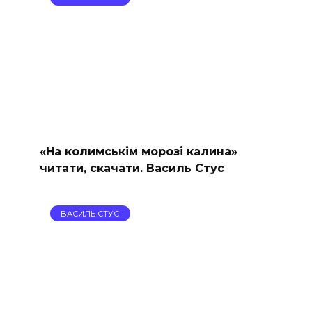
«На колимськім морозі калина»
читати, скачати. Василь Стус
ВАСИЛЬ СТУС