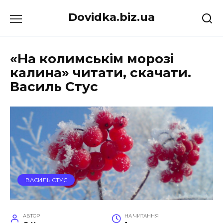
Перейти
Dovidka.biz.ua
до
вмісту
«На колимськім морозі
калина» читати, скачати.
Василь Стус
ВАСИЛЬ СТУС
АВТОР
НА ЧИТАННЯ