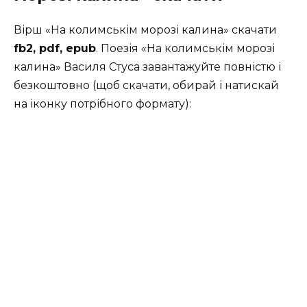
Вірш «На колимськім морозі калина» скачати
fb2, pdf, epub
. Поезія «На колимськім морозі
калина» Василя Стуса завантажуйте повністю і
безкоштовно (щоб скачати, обирай і натискай
на іконку потрібного формату):