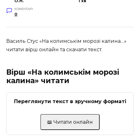
O.H.
1 хв
КОМЕНТАРІ
0
Василь Стус «На колимськім морозі калина…»
читати вірш онлайн та скачати текст.
Вірш «На колимськім морозі
калина» читати
Переглянути текст в зручному форматі
📖 Читати онлайн