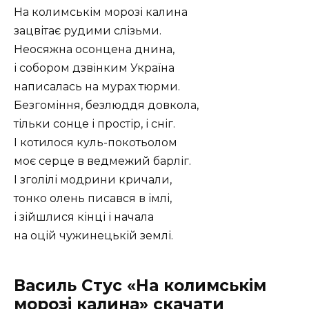
На колимськім морозі калина
зацвітає рудими слізьми.
Неосяжна осонцена днина,
і собором дзвінким Україна
написалась на мурах тюрми.
Безгоміння, безлюддя довкола,
тільки сонце і простір, і сніг.
І котилося куль-покотьолом
моє серце в ведмежий барліг.
І зголілі модрини кричали,
тонко олень писався в імлі,
і зійшлися кінці і начала
на оцій чужинецькій землі.
Василь Стус «На колимськім
морозі калина» скачати