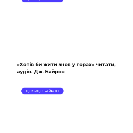
«Хотів би жити знов у горах» читати,
аудіо. Дж. Байрон
ДЖОРДЖ БАЙРОН