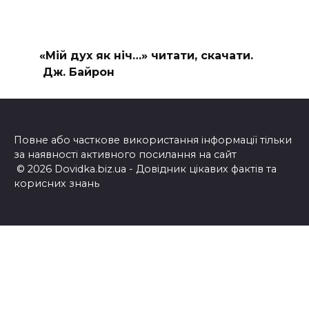
«Мій дух як ніч…» читати, скачати.
Дж. Байрон
Повне або часткове використання інформації тільки
за наявності активного посилання на сайт
© 2026 Dovidka.biz.ua - Довідник цікавих фактів та
корисних знань