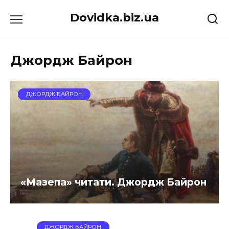
Перейти
Dovidka.biz.ua
до
вмісту
Джордж Байрон
ДЖОРДЖ БАЙРОН
«Мазепа» читати. Джордж Байрон
ДЖОРДЖ БАЙРОН