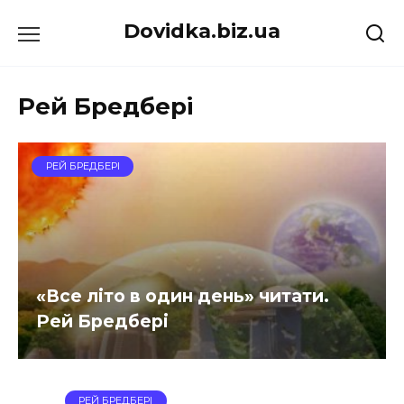
Перейти
Dovidka.biz.ua
до
вмісту
Рей Бредбері
РЕЙ БРЕДБЕРІ
«Все літо в один день» читати.
Рей Бредбері
РЕЙ БРЕДБЕРІ