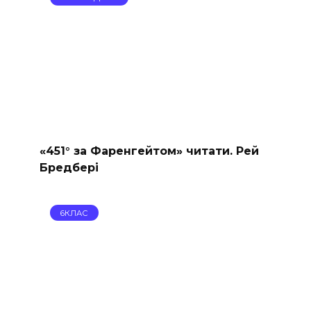
«451° за Фаренгейтом» читати. Рей
Бредбері
6КЛАС