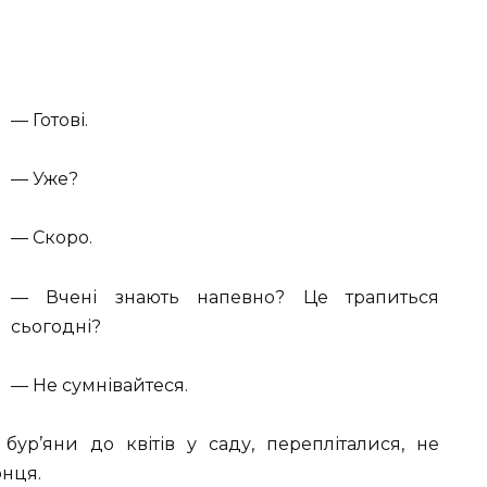
— Готові.
— Уже?
— Скоро.
— Вчені знають напевно? Це трапиться
сьогодні?
— Не сумнівайтеся.
бур’яни до квітів у саду, перепліталися, не
онця.