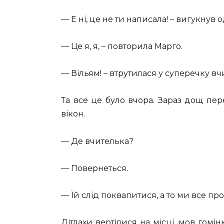
— Е ні, це не ти написала! – вигукнув о
— Це я, я, – повторила Марго.
— Вільям! – втрутилася у суперечку вч
Та все це було вчора. Зараз дощ пер
вікон.
— Де вчителька?
— Повернеться.
— Їй слід поквапитися, а то ми все пр
Дітлахи вертілися на місці, мов гомі