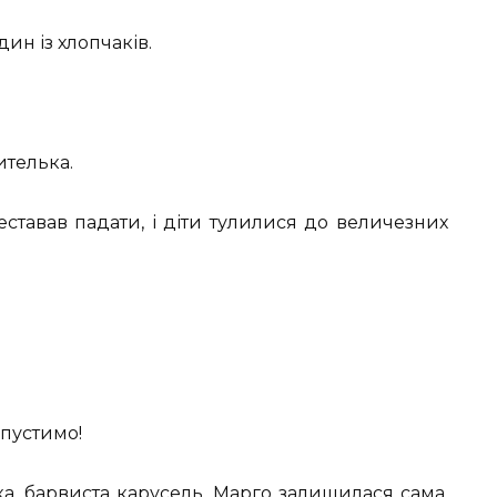
дин із хлопчаків.
ителька.
еставав падати, і діти тулилися до величезних
опустимо!
нка, барвиста карусель. Марго залишилася сама.