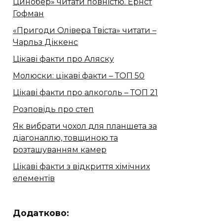
Цинобер» читати повністю. Ернст
Гофман
«Пригоди Олівера Твіста» читати –
Чарльз Діккенс
Цікаві факти про Аляску
Молюски: цікаві факти – ТОП 50
Цікаві факти про алкоголь – ТОП 21
Розповідь про степ
Як вибрати чохол для планшета за
діагоналлю, товщиною та
розташуванням камер
Цікаві факти з відкриття хімічних
елементів
Додатково: