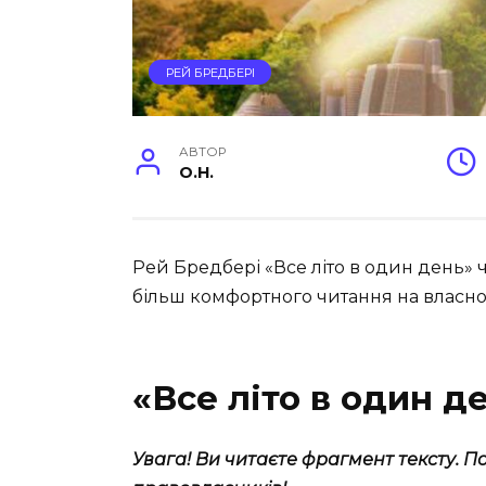
РЕЙ БРЕДБЕРІ
АВТОР
O.H.
Рей Бредбері «Все літо в один день» 
більш комфортного читання на власно
«Все літо в один д
Увага!
Ви читаєте фрагмент тексту. П