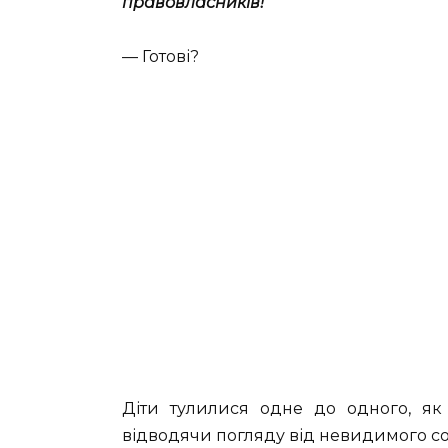
правовласників!
— Готові?
Діти тулилися одне до одного, як 
відводячи погляду від невидимого с