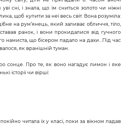
ві сні, і знала, що їм сниться золото чи ніжні
лика, щоб купити за неї весь світ. Вона розуміла:
бне на рум’янець, який заливає обличчя, тіло,
аставав ранок, і вони прокидалися від гучного
го намиста, що бісером падало на дахи…Під час
валося, як вранішній туман.
о сонце. Про те, як воно нагадує лимон і яке
кі історії чи вірші:
окійно читала їх у класі, поки за вікном падав