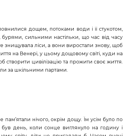
повнилися дощем, потоками води і її стукотом,
 бурями, сильними настільки, що час від часу
те знищувала ліси, а вони виростали знову, щоб
ття на Венері, у цьому дощовому світі, куди на
об створити цивілізацію та прожити своє життя.
иділи за шкільними партами.
не пам’ятали нічого, окрім дощу. Їм усім було по
му був день, коли сонце виглянуло на годину і
ому світу, діти не пригадали б. Часом вночі