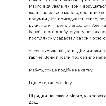
Марго відчувала, як вони ворушаться у
жовті пастелі, або монета, достатньо ве
подумки діти пригадували тепло, поді
руки, ноги і тремтливі долоні. Але н
барабанного дробу, стукоту розірвано
прогулянок у садах та лісах сни розсію
Увесь вчорашній день діти читали пр
гаряче. Вони писали про світило малень
Мабуть, сонце подібне на квітку
І цвіте годинку влітку.
Ці рядки належали Марго, яка зараз сп
дощ.