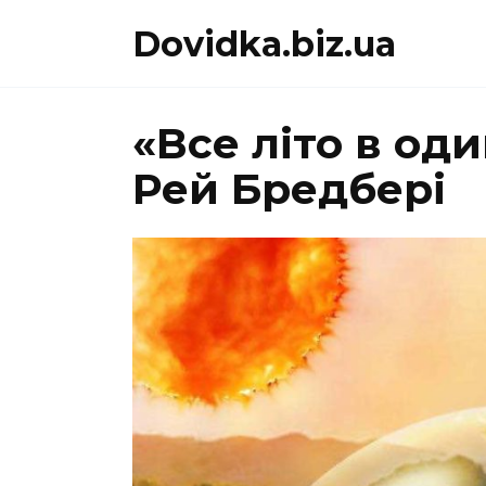
Перейти
Dovidka.biz.ua
до
вмісту
«Все літо в од
Рей Бредбері