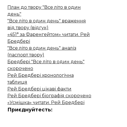
План до твору "Все літо в один
день"
"Все літо в один день" враження
від твору (відгук)
«451° за Фаренгейтом» читати. Рей
Бредбері
"Все літо в один день" аналіз
(паспорт твору)
Бредбері "Все літо в один день"
скорочено
Рей Бредбері хронологічна
таблиця
Рей Бредбері цікаві факти
Рей Бредбері біографія скорочено
«Усмішка» читати. Рей Бредбері
Приєднуйтесть: