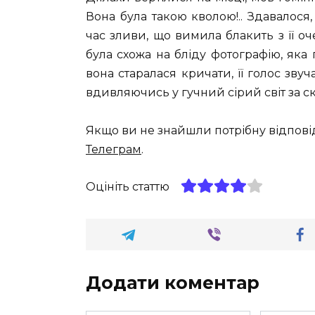
Вона була такою кволою!.. Здавалося,
час зливи, що вимила блакить з її оче
була схожа на бліду фотографію, яка
вона старалася кричати, її голос звуч
вдивляючись у гучний сірий світ за 
Якщо ви не знайшли потрібну відпові
Телеграм
.
Оцініть статтю
Додати коментар