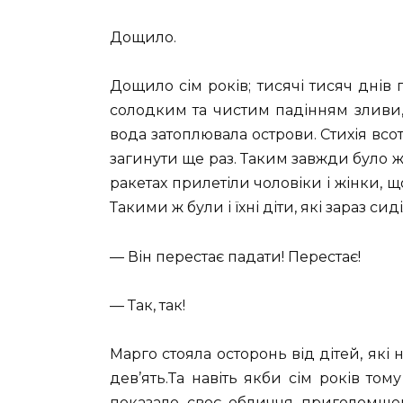
Дощило.
Дощило сім років; тисячі тисяч днів 
солодким та чистим падінням зливи,
вода затоплювала острови. Стихія всо
загинути ще раз. Таким завжди було жи
ракетах прилетіли чоловіки і жінки, щ
Такими ж були і їхні діти, які зараз с
— Він перестає падати! Перестає!
— Так, так!
Марго стояла осторонь від дітей, які 
дев’ять.Та навіть якби сім років то
показало своє обличчя приголомшен