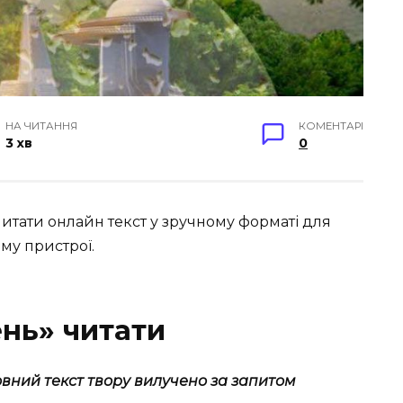
НА ЧИТАННЯ
КОМЕНТАРІ
3 хв
0
читати онлайн текст у зручному форматі для
му пристрої.
ень» читати
овний текст твору вилучено за запитом