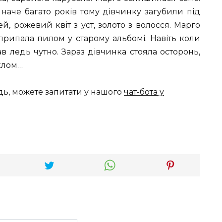
 наче багато років тому дівчинку загубили під
й, рожевий квіт з уст, золото з волосся. Марго
 припала пилом у старому альбомі. Навіть коли
ав ледь чутно. Зараз дівчинка стояла осторонь,
склом…
дь, можете запитати у нашого
чат-бота у