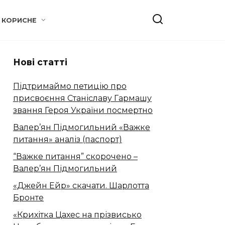
КОРИСНЕ
Нові статті
Підтримаймо петицію про
присвоєння Станіславу Гармашу
звання Героя України посмертно
Валер’ян Підмогильний «Важке
питання» аналіз (паспорт)
“Важке питання” скорочено –
Валер’ян Підмогильний
«Джейн Ейр» скачати. Шарлотта
Бронте
«Крихітка Цахес на прізвисько