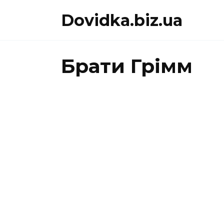
Перейти
Dovidka.biz.ua
до
вмісту
Брати Грімм
5КЛАС
БРАТИ
Казка «Пані
Метелиця»
«Бреме