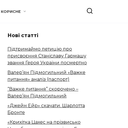
КОРИСНЕ
Нові статті
Підтримаймо петицію про
присвоєння Станіславу Гармашу
звання Героя України посмертно
Валер’ян Підмогильний «Важке
питання» аналіз (паспорт)
“Важке питання” скорочено –
Валер’ян Підмогильний
«Джейн Ейр» скачати. Шарлотта
Бронте
«Крихітка Цахес на прізвисько