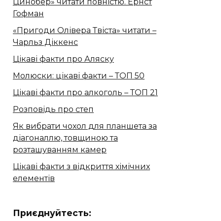
Цинобер» читати повністю. Ернст
Гофман
«Пригоди Олівера Твіста» читати –
Чарльз Діккенс
Цікаві факти про Аляску
Молюски: цікаві факти – ТОП 50
Цікаві факти про алкоголь – ТОП 21
Розповідь про степ
Як вибрати чохол для планшета за
діагоналлю, товщиною та
розташуванням камер
Цікаві факти з відкриття хімічних
елементів
Приєднуйтесть: