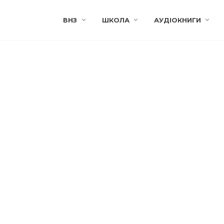
ВНЗ
ШКОЛА
АУДІОКНИГИ
 ГРІММ
БРАТИ ГРІММ
нські