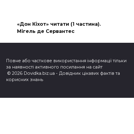
«Дон Кіхот» читати (1 частина).
Мігель де Сервантес
Повне або часткове використання інформації тільки
за наявності активного посилання на сайт
© 2026 Dovidka.biz.ua - Довідник цікавих фактів та
корисних знань