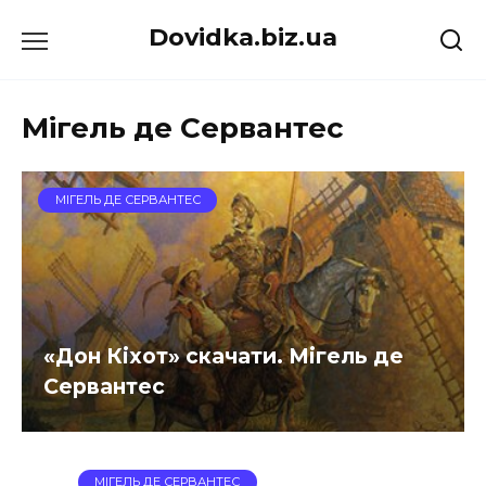
Перейти
Dovidka.biz.ua
до
вмісту
Мігель де Сервантес
МІГЕЛЬ ДЕ СЕРВАНТЕС
«Дон Кіхот» скачати. Мігель де
Сервантес
МІГЕЛЬ ДЕ СЕРВАНТЕС