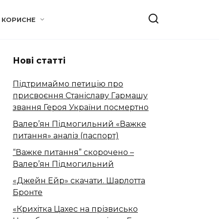
КОРИСНЕ
Нові статті
Підтримаймо петицію про
присвоєння Станіславу Гармашу
звання Героя України посмертно
Валер’ян Підмогильний «Важке
питання» аналіз (паспорт)
“Важке питання” скорочено –
Валер’ян Підмогильний
«Джейн Ейр» скачати. Шарлотта
Бронте
«Крихітка Цахес на прізвисько