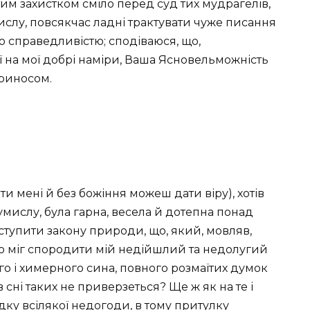
тим захистком сміло перед суд тих мудрагелів,
ислу, повсякчас ладні трактувати чуже писання
ю справедливістю; сподіваюся, що,
 на мої добрі наміри, Ваша Ясновельможність
риносом.
 ти мені й без божіння можеш дати віру), хотів
умислу, була гарна, весела й дотепна понад
еступити закону природи, що, який, мовляв,
шого міг спородити мій недійшлий та недолугий
ого і химерного сина, повного розмаїтих думок
в сні таких не приверзеться? Ще ж як на те і
дку всілякої недогоди, в тому притулку