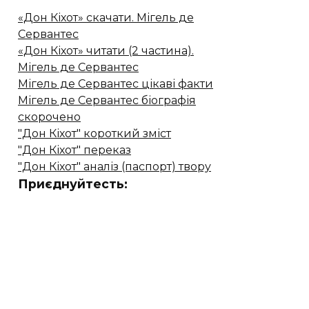
«Дон Кіхот» скачати. Мігель де
Сервантес
«Дон Кіхот» читати (2 частина).
Мігель де Сервантес
Мігель де Сервантес цікаві факти
Мігель де Сервантес біографія
скорочено
"Дон Кіхот" короткий зміст
"Дон Кіхот" переказ
"Дон Кіхот" аналіз (паспорт) твору
Приєднуйтесть: