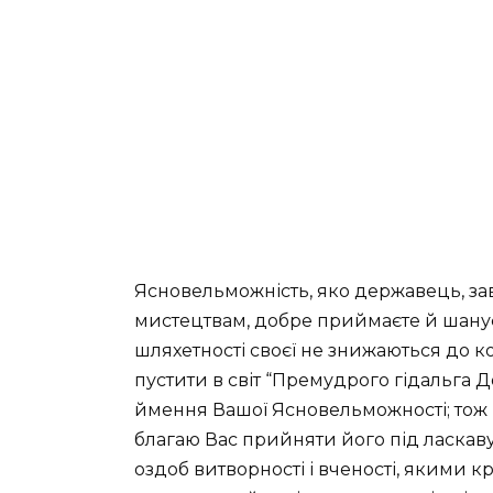
Ясновельможність, яко державець, з
мистецтвам, добре приймаєте й шануєте
шляхетності своєї не знижаються до 
пустити в світ “Премудрого гідальга Д
ймення Вашої Ясновельможності; тож і
благаю Вас прийняти його під ласкав
оздоб витворності і вченості, якими 