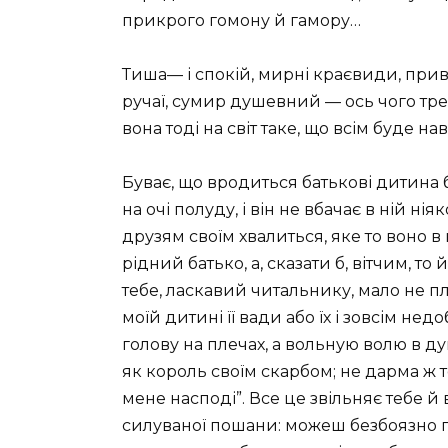
прикрого гомону й гамору…
Тиша— і спокій, мирні краєвиди, привіт
ручаї, сумир душевний — ось чого тре
вона тоді на світ таке, що всім буде н
Буває, що вродиться батькові дитина 
на очі полуду, і він не вбачає в ній нія
друзям своїм хвалиться, яке то воно в
рідний батько, а, сказати б, вітчим, т
тебе, ласкавий читальнику, мало не пл
моїй дитині її вади або їх і зовсім нед
голову на плечах, а вольную волю в ду
як король своїм скарбом; не дарма ж то
мене насподі”. Все це звільняє тебе й 
силуваної пошани: можеш безбоязно го