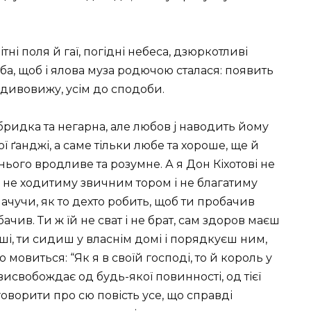
ні поля й гаї, погідні небеса, дзюркотливі
ба, щоб і ялова муза родючою сталася: появить
авдивовижу, усім до сподоби.
бридка та негарна, але любов j наводить йому
кої ґанджі, а саме тільки любе та хороше, ще й
 нього вродливе та розумне. А я Дон Кіхотові не
о й не ходитиму звичним тором і не благатиму
ачучи, як то дехто робить, щоб ти пробачив
обачив. Ти ж їй не сват і не брат, сам здоров маєш
ші, ти сидиш у власнім домі і порядкуєш ним,
 мовиться: “Як я в своїй господі, то й король у
висвобождає од будь-якої повинності, од тієї
ворити про сю повість усе, що справді