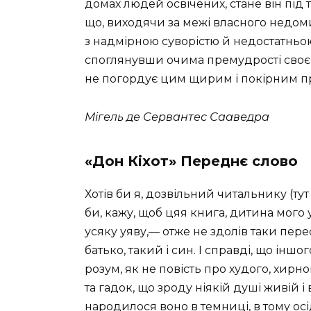
домах людей освічених, стане він під 
що, виходячи за межі власного недом
з надмірною суворістю й недостатньо
споглянувши очима премудрості своєї
не погордує цим щирим і покірним п
Мігель де Сервантес Сааведра
«Дон Кіхот» Переднє слово
Хотів би я, дозвільний читальнику (тут
би, кажу, щоб цяя книга, дитина мого 
усяку уяву,— отже не здолів таки пер
батько, такий і син. І справді, що ін
розум, як не повість про худого, хирн
та гадок, що зроду ніякій душі живій і 
народилося воно в темниці, в тому осі