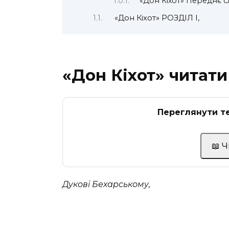
«Дон Кіхот» Переднє 
«Дон Кіхот» РОЗДІЛ І,
«Дон Кіхот» читати
Переглянути те
📖 
Дукові Бехарському,