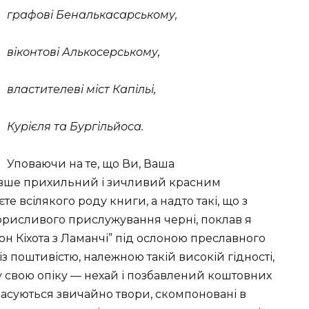
графові Беналькасарському,
віконтові Алькосерському,
властителеві міст Капільі,
Курієля та Бургільйоса.
Уповаючи на те, що Ви, Ваша
авше прихильний і зичливий красним
 всілякого роду книги, а надто такі, що з
корисливого прислужування черні, поклав я
он Кіхота з Ламанчі” під ослоною преславного
з поштивістю, належною такій високій гідності,
у свою опіку — нехай і позбавлений коштовних
красуються звичайно твори, скомпоновані в