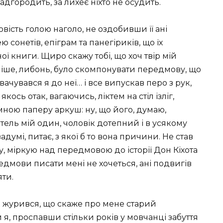
адгородить, за лихеє ніхто не осудить.
повість голою наголо, не оздобивши її ані
сонетів, епіграм та панегіриків, що їх
ї книги. Щиро скажу тобі, що хоч твір мій
дніше, либонь, було скомпонувати передмову, що
вачувався я до неї… і все випускав перо з рук,
кось отак, вагаючись, ліктем на стіл ізліг,
мною паперу аркуш: ну, що його, думаю,
тель мій один, чоловік дотепний і в усякому
адумі, питає, з якої б то вона причини. Не став
жу, міркую над передмовою до історії Дон Кіхота
редмови писати мені не хочеться, ані подвигів
яти.
е журився, що скаже про мене старий
я, проспавши стільки років у мовчанці забуття