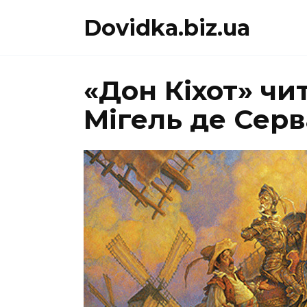
Перейти
Dovidka.biz.ua
до
вмісту
«Дон Кіхот» чит
Мігель де Сер