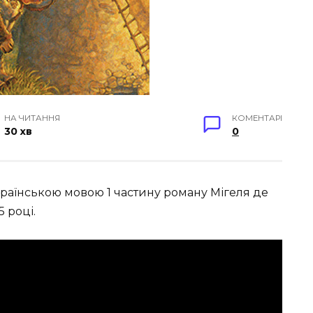
НА ЧИТАННЯ
КОМЕНТАРІ
30 хв
0
країнською мовою 1 частину роману Мігеля де
5 році
.