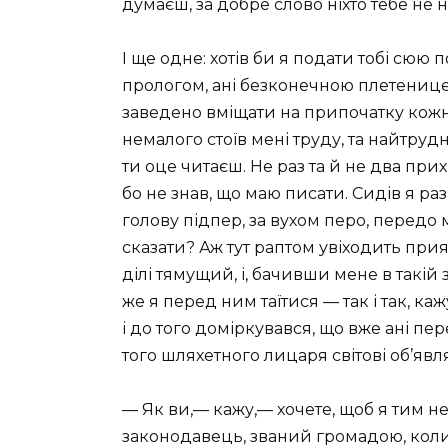
думаєш, за добре слово ніхто тебе не н
І ще одне: хотів би я подати тобі сюю 
прологом, ані безконечною плетеницею 
заведено вміщати на припочатку кожно
немалого стоїв мені труду, та найтру
ти оце читаєш. Не раз та й не два прих
бо не знав, що маю писати. Сидів я раз я
голову підпер, за вухом перо, передо 
сказати? Аж тут раптом увіходить прия
ділі тямущий, і, бачивши мене в такій з
же я перед ним таїтися — так і так, ка
і до того доміркувався, що вже ані пе
того шляхетного лицаря світові об’явл
— Як ви,— кажу,— хочете, щоб я тим н
законодавець, званий громадою, коли 