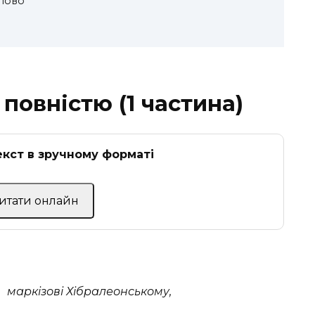
слово
 повністю (1 частина)
кст в зручному форматі
Читати онлайн
маркізові Хібралеонському,