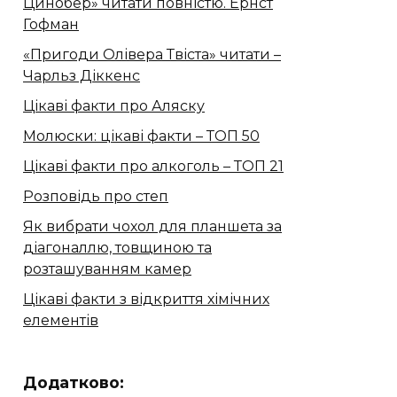
Цинобер» читати повністю. Ернст
Гофман
«Пригоди Олівера Твіста» читати –
Чарльз Діккенс
Цікаві факти про Аляску
Молюски: цікаві факти – ТОП 50
Цікаві факти про алкоголь – ТОП 21
Розповідь про степ
Як вибрати чохол для планшета за
діагоналлю, товщиною та
розташуванням камер
Цікаві факти з відкриття хімічних
елементів
Додатково: