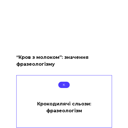
“Кров з молоком”: значення
фразеологізму
К
Крокодилячі сльози:
фразеологізм