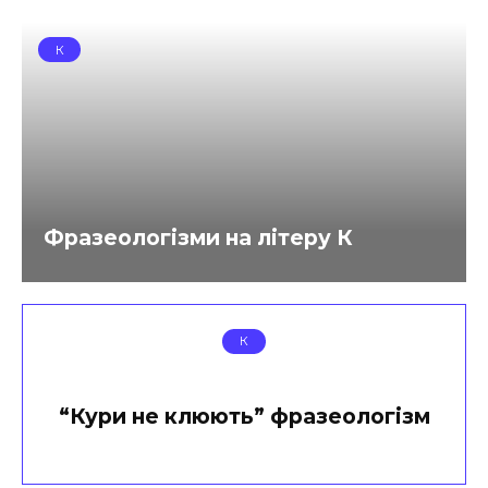
К
Фразеологізми на літеру К
К
“Кури не клюють” фразеологізм