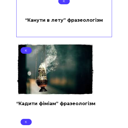
К
“Канути в лету” фразеологізм
К
“Кадити фіміам” фразеологізм
К