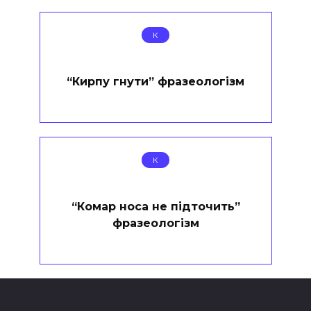
К
“Кирпу гнути” фразеологізм
К
“Комар носа не підточить”
фразеологізм