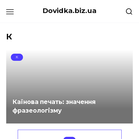
Перейти
Dovidka.biz.ua
до
вмісту
К
К
Каїнова печать: значення
фразеологізму