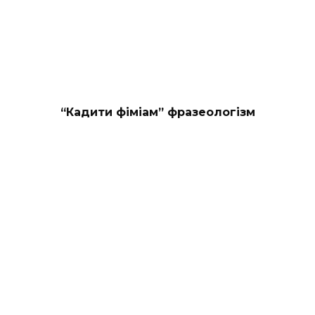
“Кадити фіміам” фразеологізм