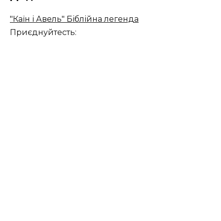
"Каїн і Авель" Біблійна легенда
Приєднуйтесть: