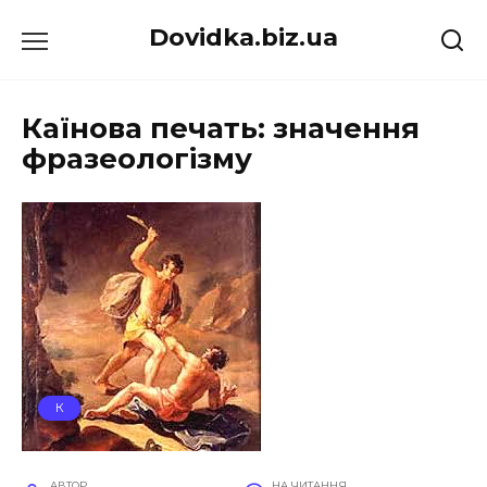
Перейти
Dovidka.biz.ua
до
вмісту
Каїнова печать: значення
фразеологізму
К
АВТОР
НА ЧИТАННЯ