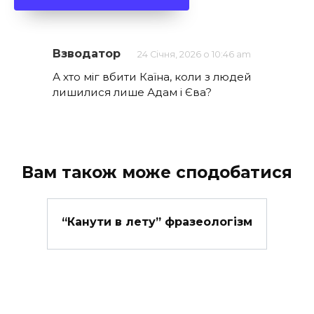
Взводатор
24 Січня, 2026 о 10:46 am
А хто міг вбити Каїна, коли з людей
лишилися лише Адам і Єва?
Вам також може сподобатися
“Канути в лету” фразеологізм