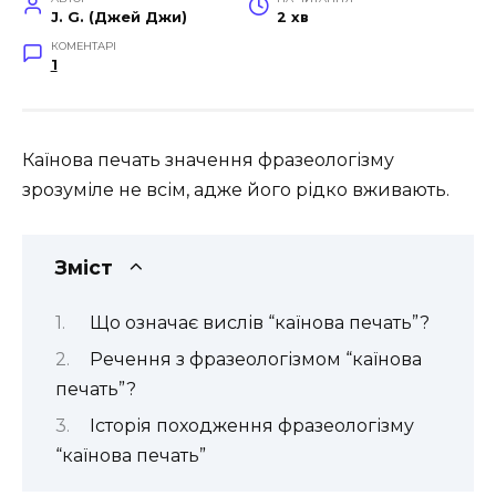
J. G. (Джей Джи)
2 хв
КОМЕНТАРІ
1
Каїнова печать значення фразеологізму
зрозуміле не всім, адже його рідко вживають.
Зміст
Що означає вислів “каїнова печать”?
Речення з фразеологізмом “каїнова
печать”?
Історія походження фразеологізму
“каїнова печать”