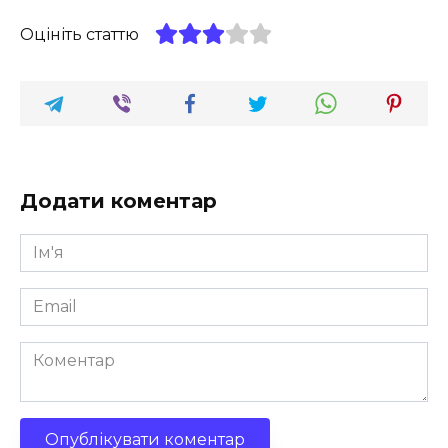
Оцініть статтю
Додати коментар
Ім'я
*
Email
*
Коментар