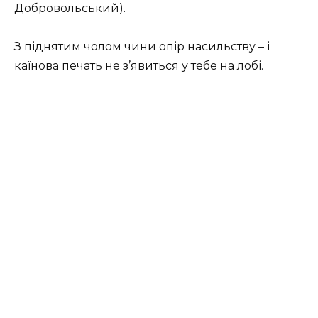
Добровольський).
З піднятим чолом чини опір насильству – і
каїнова печать не з’явиться у тебе на лобі.