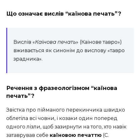
Що означає вислів “каїнова печать”?
Вислів «
Каїнова печать
» (Каїнове тавро»)
вживається як синонім до вислову «тавро
зрадника».
Речення з фразеологізмом “каїнова
печать”?
Звістка про пійманого перекинчика швидко
облетіла всі човни, і козаки один поперед
одного лізли, щоб зазирнути на того, хто навік
затаврував себе
каїновою печаттю
(С.