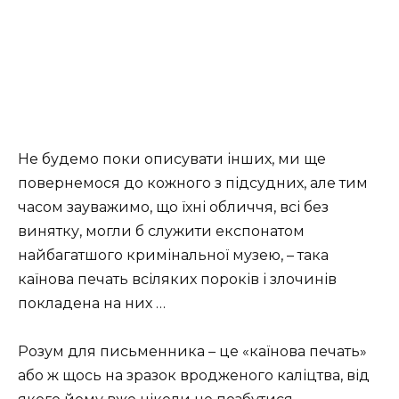
Не будемо поки описувати інших, ми ще
повернемося до кожного з підсудних, але тим
часом зауважимо, що їхні обличчя, всі без
винятку, могли б служити експонатом
найбагатшого кримінальної музею, – така
каїнова печать всіляких пороків і злочинів
покладена на них …
Розум для письменника – це «каїнова печать»
або ж щось на зразок вродженого каліцтва, від