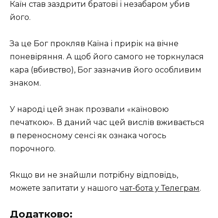
Каїн став заздрити братові і незабаром убив
його.
За це Бог прокляв Каїна і прирік на вічне
поневіряння. А щоб його самого не торкнулася
кара (вбивство), Бог зазначив його особливим
знаком.
У народі цей знак прозвали «каїновою
печаткою». В даний час цей вислів вживається
в переносному сенсі як ознака чогось
порочного.
Якщо ви не знайшли потрібну відповідь,
можете запитати у нашого
чат-бота у Телеграм
.
Додатково: