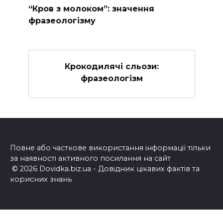
“Кров з молоком”: значення
фразеологізму
Крокодилячі сльози:
фразеологізм
Повне або часткове використання інформації тільки
за наявності активного посилання на сайт
© 2026 Dovidka.biz.ua - Довідник цікавих фактів та
корисних знань