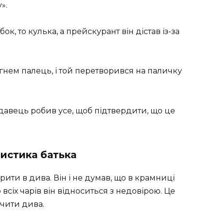
».
ок, то кулька, а прейскурант він дістав із-за
огнем палець, і той перетворився на паличку
давець робив усе, щоб підтвердити, що це
ристика батька
рити в дива. Він і не думав, що в крамниці
 всіх чарів він відноситься з недовірою. Це
ачити дива.