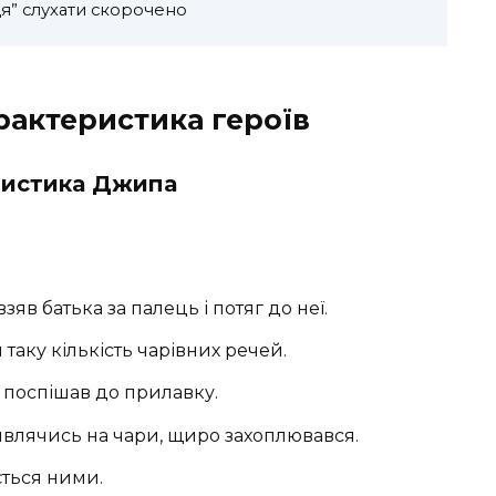
я” слухати скорочено
рактеристика героїв
ристика Джипа
в батька за палець і потяг до неї.
таку кількість чарівних речей.
 поспішав до прилавку.
влячись на чари, щиро захоплювався.
ється ними.