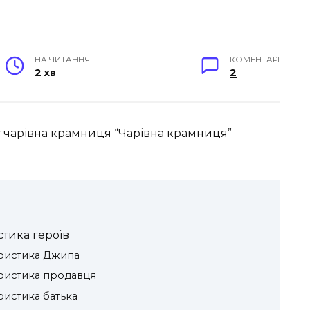
НА ЧИТАННЯ
КОМЕНТАРІ
2 хв
2
у чарівна крамниця “Чарівна крамниця”
тика героїв
еристика Джипа
еристика продавця
ристика батька