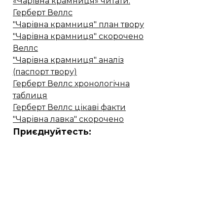
«Чарівна крамниця» читати.
Герберт Веллс
"Чарівна крамниця" план твору
"Чарівна крамниця" скорочено
Веллс
"Чарівна крамниця" аналіз
(паспорт твору)
Герберт Веллс хронологічна
таблиця
Герберт Веллс цікаві факти
"Чарівна лавка" скорочено
Приєднуйтесть: