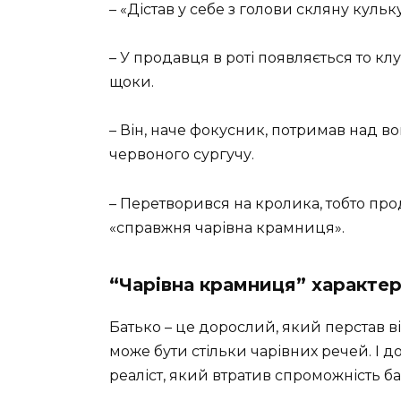
– «Дістав у себе з голови скляну кульку
– У продавця в роті появляється то клуб
щоки.
– Він, наче фокусник, потримав над в
червоного сургучу.
– Перетворився на кролика, тобто про
«справжня чарівна крамниця».
“Чарівна крамниця” характе
Батько – це дорослий, який перстав ві
може бути стільки чарівних речей. І до
реаліст, який втратив спроможність б