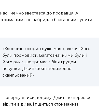
ливо і чемно звертався до продавця. А
в стриманим і не набридав благанням купити
«Хлопчик говорив дуже мало, але очі його
були промовисті. Багатозначними були і
його руки, що тримали біля грудей
покупки. Джип стояв невимовно
схвильований».
Повернувшись додому, Джип не перестає
вірити в дива, і тішиться отриманим