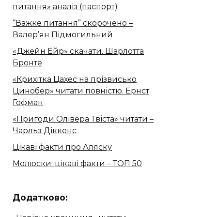
питання» аналіз (паспорт)
“Важке питання” скорочено –
Валер’ян Підмогильний
«Джейн Ейр» скачати. Шарлотта
Бронте
«Крихітка Цахес на прізвисько
Цинобер» читати повністю. Ернст
Гофман
«Пригоди Олівера Твіста» читати –
Чарльз Діккенс
Цікаві факти про Аляску
Молюски: цікаві факти – ТОП 50
Додатково: