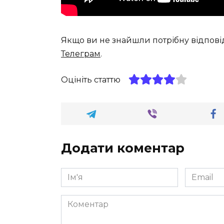
Якщо ви не знайшли потрібну відпові
Телеграм
.
Оцініть статтю
Додати коментар
Ім'я
Email
*
*
Коментар