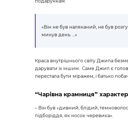
подарункам.
«Він не був наляканий, не був розг
минув день …»
Краса внутрішнього світу Джипа безме
дарувати їх іншим. Саме Джип є голо
перестала бути міражем, і батько побач
“Чарівна крамниця” характе
– Він був «дивний, блідий, темноволос
підборіддя, як носок черевика».