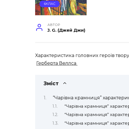
6КЛАС
АВТОР
J. G. (Джей Джи)
Характеристика головних героїв твор
Герберта Веллса
Зміст
“Чарівна крамниця” характерис
“Чарівна крамниця” характ
“Чарівна крамниця” характ
“Чарівна крамниця” характе