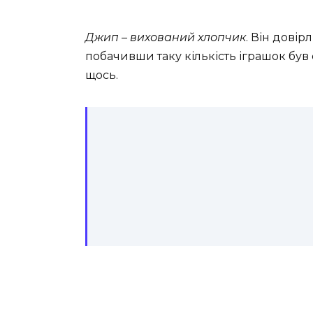
Джип – вихований хлопчик
. Він довір
побачивши таку кількість іграшок бу
щось.