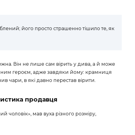
ублений; його просто страшенно тішило те, як
жна. Він не лише сам вірить у дива, а й може
вним героєм, адже завдяки йому: крамниця
ив чари, в які давно перестав вірити.
ристика продавця
ий чоловік», мав вуха різного розміру,