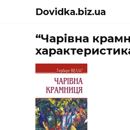
Перейти
Dovidka.biz.ua
до
вмісту
“Чарівна крам
характеристика