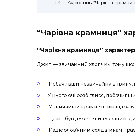
Аудіокнига“Чарівна крамниц
“Чарівна крамниця” ха
“Чарівна крамниця” характе
Джип — звичайний хлопчик, тому що:
Побачивши незвичайну вітрину, взя
У нього очі розбіглися, побачивши 
У звичайній крамниці він відразу
Джип був дуже схвильований; ди
Радіє олов’яним солдатикам, гра