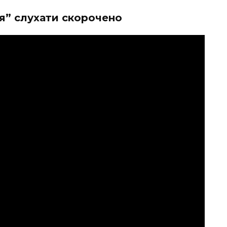
я” слухати скорочено