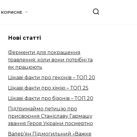
КОРИСНЕ
Нові статті
Ферменти для покращення
травлення: коли вони потрібні та
як працюють
Цікаві факти про геконів – ТОП 20
Цікаві факти про хімію – ТОП 25
Цікаві факти про бізонів – ТОП 20
Підтримаймо петицію про
присвоєння Станіславу Гармашу
звання Героя України посмертно
Валер’ян Підмогильний «Важке