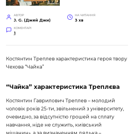
АВТОР
НА ЧИТАННЯ
J. G. (Джей Джи)
3 хв
КОМЕНТАРІ
1
Костянтин Треплев характеристика героя твору
Чехова “Чайка”
“Чайка” характеристика Треплєва
Костянтин Гаврилович Треплев – молодий
чоловік років 25-ти, звільнений з університету,
очевидно, за відсутністю грошей на сплату
навчання, ніде не служить, київський
міщанин», а за визначенням дядька –