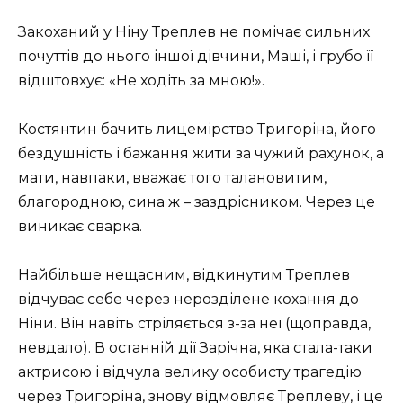
Закоханий у Ніну Треплев не помічає сильних
почуттів до нього іншої дівчини, Маші, і грубо її
відштовхує: «Не ходіть за мною!».
Костянтин бачить лицемірство Тригоріна, його
бездушність і бажання жити за чужий рахунок, а
мати, навпаки, вважає того талановитим,
благородною, сина ж – заздрісником. Через це
виникає сварка.
Найбільше нещасним, відкинутим Треплев
відчуває себе через нерозділене кохання до
Ніни. Він навіть стріляється з-за неї (щоправда,
невдало). В останній дії Зарічна, яка стала-таки
актрисою і відчула велику особисту трагедію
через Тригоріна, знову відмовляє Треплеву, і це