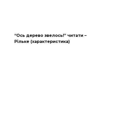
“Ось дерево звелось!” читати –
Рільке (характеристика)