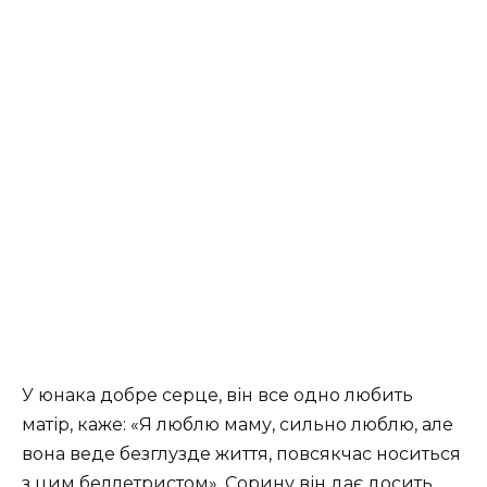
У юнака добре серце, він все одно любить
матір, каже: «Я люблю маму, сильно люблю, але
вона веде безглузде життя, повсякчас носиться
з цим беллетристом». Сорину він дає досить