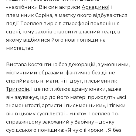
«нахлібник». Він син актриси
Аркадиної
і
племінник Соріна, в маєтку якого відбуваються
події. Треплев виріс в атмосфері поклоніння
сцені, тому захотів створити власний театр, в
якому відбилися його нові погляди на
мистецтво.
Вистава Костянтина без декорацій, з умовними,
містичними образами, фактично без дії не
сприймають ні мати, ні її друг, письменник
Тригорін
. І це поглиблює драму юнаки, адже
він зауважує, що до його матері приходять «всі
знаменитості, артисти і письменники», і тільки
він в цьому суспільстві – «ніхто». Треплев по-
справжньому закоханий у
Зарічну
– дочку
сусідського поміщика: «Я чую її кроки… Я без