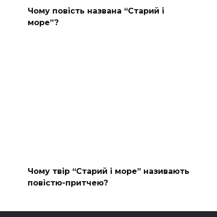
Чому повість названа “Старий і
море”?
Чому твір “Старий і море” називають
повістю-притчею?