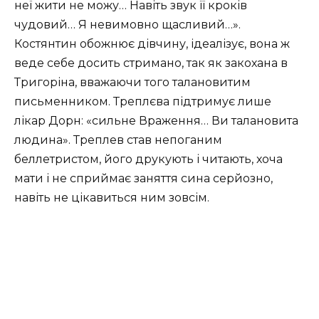
неї жити не можу… Навіть звук її кроків
чудовий… Я невимовно щасливий…».
Костянтин обожнює дівчину, ідеалізує, вона ж
веде себе досить стримано, так як закохана в
Тригоріна, вважаючи того талановитим
письменником. Треплєва підтримує лише
лікар Дорн: «сильне Враження… Ви талановита
людина». Треплев став непоганим
беллетристом, його друкують і читають, хоча
мати і не сприймає заняття сина серйозно,
навіть не цікавиться ним зовсім.