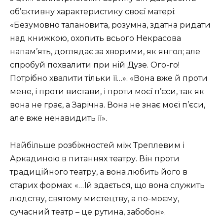
об’єктивну характеристику своєї матері:
«Безумовно талановита, розумна, здатна ридати
над книжкою, охопить всього Некрасова
напам’ять, доглядає за хворими, як янгол; але
спробуй похвалити при ній Дузе. Ого-го!
Потрібно хвалити тільки її…». «Вона вже й проти
мене, і проти вистави, і проти моєї п’єси, так як
вона не грає, а Зарічна. Вона не знає моєї п’єси,
але вже ненавидить її».
Найбільше розбіжностей між Треплевим і
Аркадиною в питаннях театру. Він проти
традиційного театру, а вона любить його в
старих формах: «…Їй здається, що вона служить
людству, святому мистецтву, а по-моєму,
сучасний театр – це рутина, забобон».