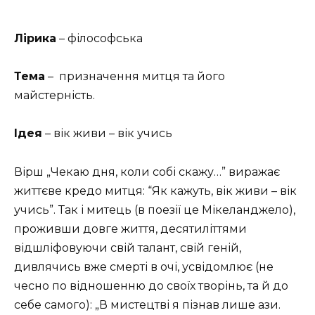
Лірика
– філософська
Тема
– призначення митця та його
майстерність.
Ідея
– вік живи – вік учись
Вірш „Чекаю дня, коли собі скажу…” виражає
життєве кредо митця: “Як кажуть, вік живи – вік
учись”. Так і митець (в поезії це Мікеланджело),
проживши довге життя, десятиліттями
відшліфовуючи свій талант, свій геній,
дивлячись вже смерті в очі, усвідомлює (не
чесно по відношенню до своїх творінь, та й до
себе самого): „В мистецтві я пізнав лише ази.