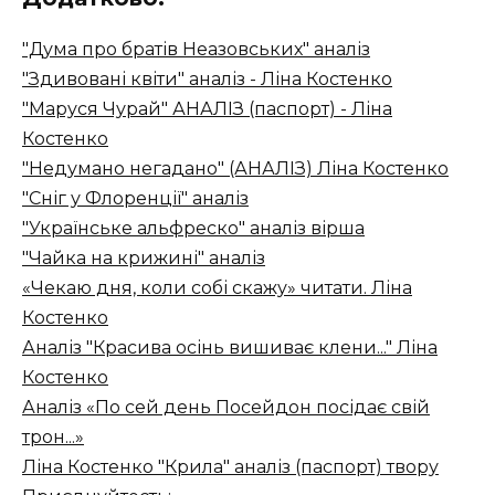
"Дума про братів Неазовських" аналіз
"Здивовані квіти" аналіз - Ліна Костенко
"Маруся Чурай" АНАЛІЗ (паспорт) - Ліна
Костенко
"Недумано негадано" (АНАЛІЗ) Ліна Костенко
"Сніг у Флоренції" аналіз
"Українське альфреско" аналіз вірша
"Чайка на крижині" аналіз
«Чекаю дня, коли собі скажу» читати. Ліна
Костенко
Аналіз "Красива осінь вишиває клени..." Ліна
Костенко
Аналіз «По сей день Посейдон посідає свій
трон...»
Ліна Костенко "Крила" аналіз (паспорт) твору