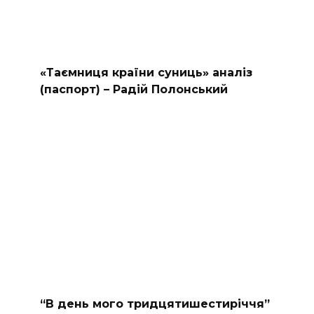
«Таємниця країни суниць» аналіз
(паспорт) – Радій Полонський
“В день мого тридцятишестиріччя”