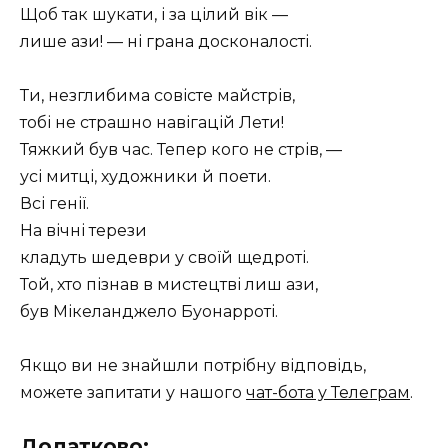
Щоб так шукати, і за цілий вік —
лише ази! — ні грана досконалості.
Ти, незглибима совісте майстрів,
тобі не страшно навігацій Лети!
Тяжкий був час. Тепер кого не стрів, —
усі митці, художники й поети.
Всі генії.
На вічні терези
кладуть шедеври у своїй щедроті.
Той, хто пізнав в мистецтві лиш ази,
був Мікеланджело Буонарроті.
Якщо ви не знайшли потрібну відповідь,
можете запитати у нашого
чат-бота у Телеграм
.
Додатково: