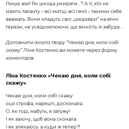
Лише ази! Як шкода умирати…”! А ті, хто не
мають таланту – всі митці, всі генії – такими себе
вважать. Вони кладуть свої „шедеври” на вічні
терези, не усвідомлюючи, що вічність їх забуде…
Доповнити аналіз твору “Чекаю дня, коли собі
скажу” Ліни Костенко ви можете через форму
коментарів.
Ліна Костенко «Чекаю дня, коли собі
скажу»
Чекаю дня, коли собі скажу:
оця строфа, нарешті, досконала.
О, як тоді, мабуть, я затужу!
І як захочу, щоб вона сконала.
І як злякаюсь: а куди ж тепер?!