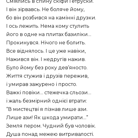
Сміялись в спину скіфи і етруски.
І він зірвавсь. Не боляче йому,
бо він розбився на камінні друзки.
І ось лежить. Нема кому стулить
його в одне на плитах базиліки…
Прокинувся. Нічого не болить.
Все віднялось. І це уже навіки,
Нажився він. І недругів нажив.
Було йому без року дев’яносто.
Життя стужив і друзів пережив,
і умирав зажурено і просто.
Важкі повіки… стежечка сльози…
і жаль безмірний однієї втрати:
“В мистецтві я пізнав лише ази.
Лише ази! Як шкода умирати…”
Земля пером. Чудний був чоловік.
Душа понад межею витривалості.