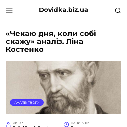
Перейти
Dovidka.biz.ua
до
вмісту
«Чекаю дня, коли собі
скажу» аналіз. Ліна
Костенко
АНАЛІЗ ТВОРУ
АВТОР
НА ЧИТАННЯ