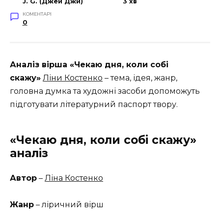
J. G. (Джей Джи)
3 хв
КОМЕНТАРІ
0
Аналіз вірша «Чекаю дня, коли собі
скажу»
Ліни Костенко
– тема, ідея, жанр,
головна думка та художні засоби допоможуть
підготувати літературний паспорт твору.
«Чекаю дня, коли собі скажу»
аналіз
Автор
–
Ліна Костенко
Жанр
– ліричний вірш