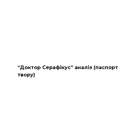
“Доктор Серафікус” аналіз (паспорт
твору)