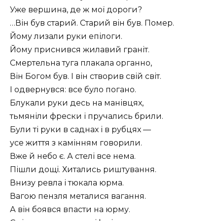
Уже вершина, де ж мої дороги?
…Він був старий. Старий він був. Помер.
Йому лизали руки епілоги.
Йому приснився жилавий граніт.
Смертельна туга плакала органно,
Він Богом був. І він створив свій світ.
І одвернувся: все було погано.
Блукали руки десь на манівцях,
тьмяніли фрески і пручались брили.
Були ті руки в саднах і в рубцях —
усе життя з камінням говорили.
Вже й небо є. А стелі все нема.
Пішли дощі. Хитались риштування.
Внизу ревла і тюкала юрма.
Вагою пензля металися вагання.
А він боявся впасти на юрму.