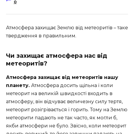
0
Атмосфера захищає Землю від метеоритів – таке
твердження в правильним.
Чи захищає атмосфера нас від
метеоритів?
Атмосфера захищає від метеоритів нашу
планету.
Атмосфера досить щільна і коли
метеорит на великій швидкості входить в
атмосферу, він відчуває величезну силу тертя,
метеорит розігрівається і горить. Тому на Землю
метеорити падають не так часто, як могли б,
якби атмосфери не було. Звісно, коли метеорит
досить великий, то його залишки падають на