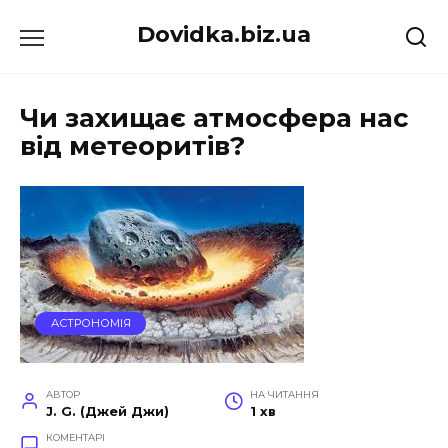
Перейти
Dovidka.biz.ua
до
вмісту
Чи захищає атмосфера нас
від метеоритів?
АСТРОНОМІЯ
АВТОР
НА ЧИТАННЯ
J. G. (Джей Джи)
1 хв
КОМЕНТАРІ