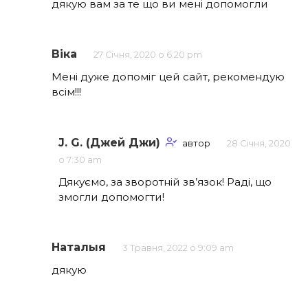
дякую вам за те що ви мені допомогли
Віка
27 Січня, 2020 о 6:20 pm
Мені дуже допоміг цей сайт, рекомендую
всім!!!
J. G. (Джей Джи)
автор
28 Січня, 2020
о 7:30 am
Дякуємо, за зворотній зв’язок! Раді, що
змогли допомогти!
Наталыя
3 Травня, 2022 о 9:09 am
дякую