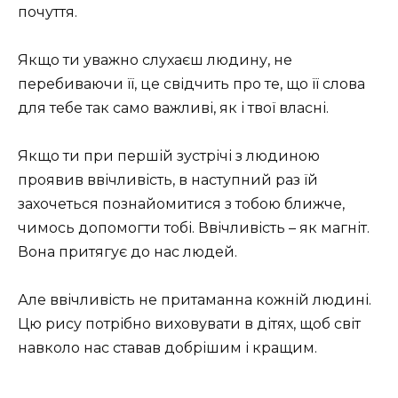
почуття.
Якщо ти уважно слухаєш людину, не
перебиваючи її, це свідчить про те, що її слова
для тебе так само важливі, як і твої власні.
Якщо ти при першій зустрічі з людиною
проявив ввічливість, в наступний раз їй
захочеться познайомитися з тобою ближче,
чимось допомогти тобі. Ввічливість – як магніт.
Вона притягує до нас людей.
Але ввічливість не притаманна кожній людині.
Цю рису потрібно виховувати в дітях, щоб світ
навколо нас ставав добрішим і кращим.