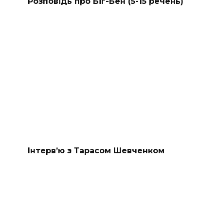
Розповідь про Біг-Бен (5-15 речень)
Інтерв’ю з Тарасом Шевченком