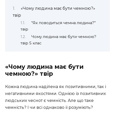
«Чому людина має бути чемною?»
твір
“Як поводиться чемна людина?”
твір
Чому людина має бути чемною?
твір 5 клас
«Чому людина має бути
чемною?» твір
Кожна людина наділена як позитивними, так і
негативними якостями. Однією із позитивних
людських чеснот є чемність. Але що таке
чемність? І чи всі однаково її розуміють?