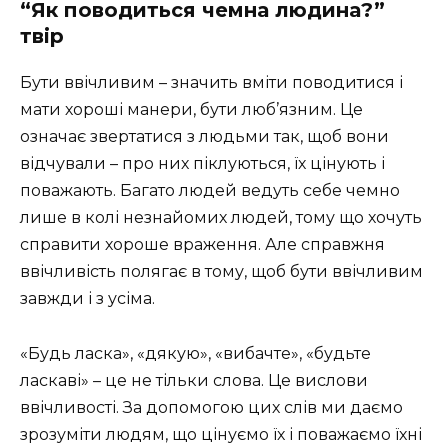
“Як поводиться чемна людина?”
твір
Бути ввічливим – значить вміти поводитися і
мати хороші манери, бути люб’язним. Це
означає звертатися з людьми так, щоб вони
відчували – про них піклуються, їх цінують і
поважають. Багато людей ведуть себе чемно
лише в колі незнайомих людей, тому що хочуть
справити хороше враження. Але справжня
ввічливість полягає в тому, щоб бути ввічливим
завжди і з усіма.
«Будь ласка», «дякую», «вибачте», «будьте
ласкаві» – це не тільки слова. Це вислови
ввічливості. За допомогою цих слів ми даємо
зрозуміти людям, що цінуємо їх і поважаємо їхні