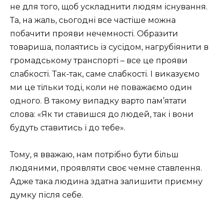
не для того, щоб ускладнити людям існування.
Та, на жаль, сьогодні все частіше можна
побачити прояви нечемності. Образити
товариша, полаятись із сусідом, нагрубіянити в
громадському транспорті – все це прояви
слабкості. Так-так, саме слабкості. І виказуємо
ми це тільки тоді, коли не поважаємо один
одного. В такому випадку варто пам’ятати
слова: «Як ти ставишся до людей, так і вони
будуть ставитись і до тебе».
Тому, я вважаю, нам потрібно бути більш
людяними, проявляти своє чемне ставлення.
Адже така людина здатна залишити приємну
думку після себе.