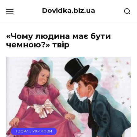
Перейти
Dovidka.biz.ua
до
вмісту
«Чому людина має бути
чемною?» твір
ТВОРИ З УКР МОВИ