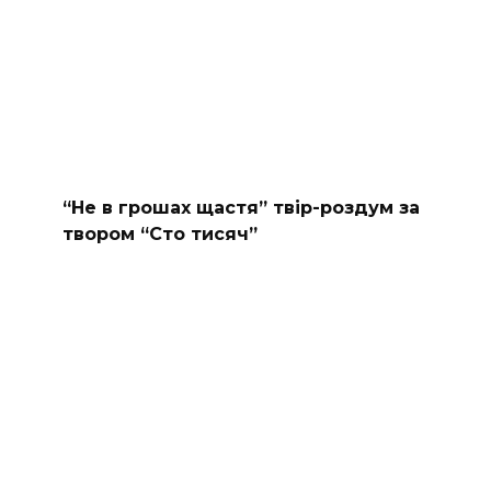
“Не в грошах щастя” твір-роздум за
твором “Сто тисяч”