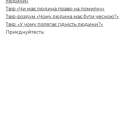
людини»
Твір «Чи має людина право на помилку»
Твір-роздум «Чому людина має бути чесною?»
Твір: «У чому полягає гідність людини?»
Приєднуйтесть: