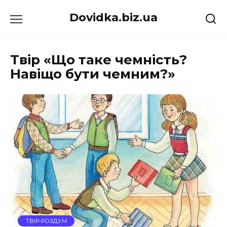
Перейти
Dovidka.biz.ua
до
вмісту
Твір «Що таке чемність?
Навіщо бути чемним?»
ТВІР-РОЗДУМ