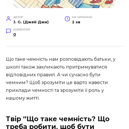
АВТОР
НА ЧИТАННЯ
J. G. (Джей Джи)
2 хв
КОМЕНТАРІ
0
Що таке чемність нам розповідають батьки, у
школі також закликають притримуватися
відповідних правил. А чи сучасно бути
чемним? Щоб зрозуміти це варто навести
приклади чемності та зрозуміти її роль у
нашому житті.
Твір “Що таке чемність? Що
треба робити, щоб бути