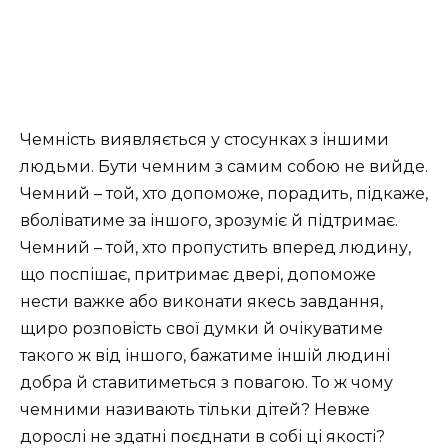
Чемність виявляється у стосунках з іншими
людьми. Бути чемним з самим собою не вийде.
Чемний – той, хто допоможе, порадить, підкаже,
вболіватиме за іншого, зрозуміє й підтримає.
Чемний – той, хто пропустить вперед людину,
що поспішає, притримає двері, допоможе
нести важке або виконати якесь завдання,
щиро розповість свої думки й очікуватиме
такого ж від іншого, бажатиме іншій людині
добра й ставитиметься з повагою. То ж чому
чемними називають тільки дітей? Невже
дорослі не здатні поєднати в собі ці якості?