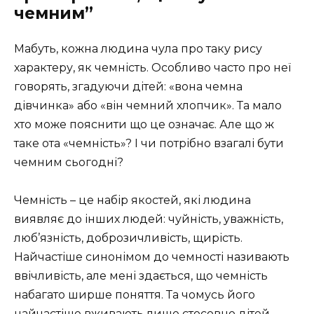
чемним”
Мабуть, кожна людина чула про таку рису
характеру, як чемність. Особливо часто про неї
говорять, згадуючи дітей: «вона чемна
дівчинка» або «він чемний хлопчик». Та мало
хто може пояснити що це означає. Але що ж
таке ота «чемність»? І чи потрібно взагалі бути
чемним сьогодні?
Чемність – це набір якостей, які людина
виявляє до інших людей: чуйність, уважність,
люб’язність, доброзичливість, щирість.
Найчастіше синонімом до чемності називають
ввічливість, але мені здається, що чемність
набагато ширше поняття. Та чомусь його
найчастіше вживають лише стосовно дітей.