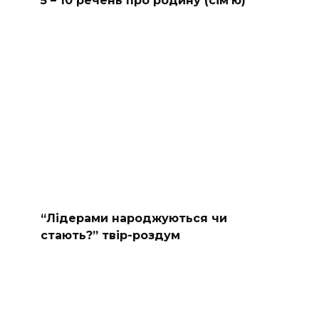
5 – 10 речень про родину (сімʼю)
“Лідерами народжуються чи
стають?” твір-роздум