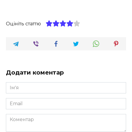
Оцініть статтю
Додати коментар
Ім'я
*
Email
*
Коментар