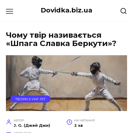
Перейти
Dovidka.biz.ua
до
вмісту
Чому твір називається
«Шпага Славка Беркути»?
ТВОРИ З УКР. ЛІТ.
АВТОР
НА ЧИТАННЯ
J. G. (Джей Джи)
2 хв