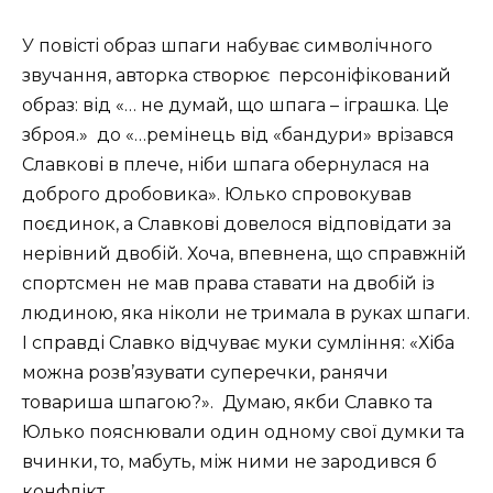
У повісті образ шпаги набуває символічного
звучання, авторка створює
персоніфікований
образ: від «… не думай, що шпага – іграшка. Це
зброя.»
до «…ремінець від «бандури» врізався
Славкові в плече, ніби шпага обернулася на
доброго дробовика». Юлько спровокував
поєдинок, а Славкові довелося відповідати за
нерівний двобій. Хоча, впевнена, що справжній
спортсмен не мав права ставати на двобій із
людиною, яка ніколи не тримала в руках шпаги.
І справді Славко відчуває муки сумління: «Хіба
можна розв’язувати суперечки, ранячи
товариша шпагою?».
Думаю, якби Славко та
Юлько пояснювали один одному свої думки та
вчинки, то, мабуть, між ними не зародився б
конфлікт.