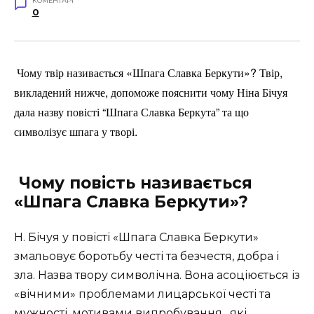
КОМЕНТАРІ
0
Чому твір називається «Шпага Славка Беркути»? Твір,
викладений нижче, допоможе пояснити чому Ніна Бічуя
дала назву повісті “Шпага Славка Беркута” та що
символізує шпага у творі.
Чому повість називається
«Шпага Славка Беркути»?
Н. Бічуя у повісті «Шпага Славка Беркути»
змальовує боротьбу честі та безчестя, добра і
зла. Назва твору символічна. Вона асоціюється із
«вічними» проблемами лицарської честі та
мужності, мотивами випробування,
які