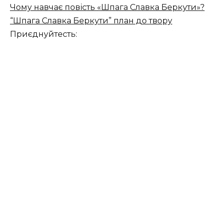
Чому навчає повість «Шпага Славка Беркути»?
“Шпага Славка Беркути” план до твору
Приєднуйтесть: