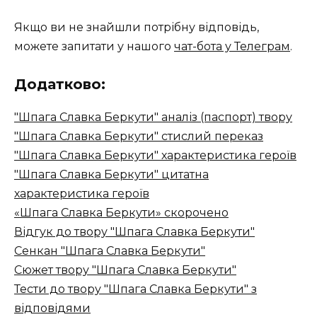
Якщо ви не знайшли потрібну відповідь,
можете запитати у нашого
чат-бота у Телеграм
.
Додатково:
"Шпага Славка Беркути" аналіз (паспорт) твору
"Шпага Славка Беркути" стислий переказ
"Шпага Славка Беркути" характеристика героїв
"Шпага Славка Беркути" цитатна
характеристика героїв
«Шпага Славка Беркути» скорочено
Відгук до твору "Шпага Славка Беркути"
Сенкан "Шпага Славка Беркути"
Сюжет твору "Шпага Славка Беркути"
Тести до твору "Шпага Славка Беркути" з
відповідями