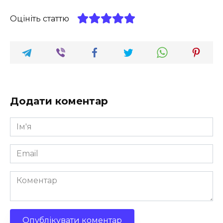
Оцініть статтю
Додати коментар
Ім'я
*
Email
*
Коментар