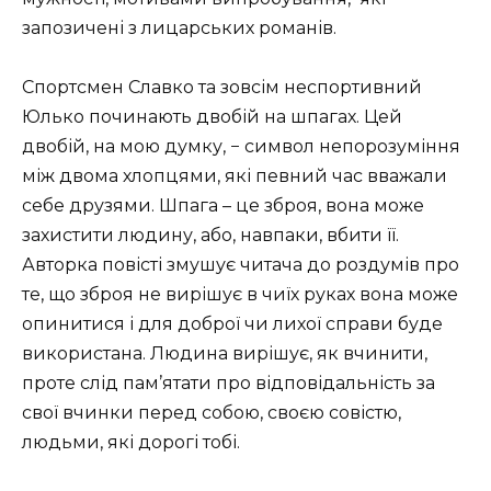
запозичені з лицарських романів.
Спортсмен Славко та зовсім неспортивний
Юлько починають двобій на шпагах. Цей
двобій, на мою думку, − символ непорозуміння
між двома хлопцями, які певний час вважали
себе друзями. Шпага – це зброя, вона може
захистити людину, або, навпаки, вбити її.
Авторка повісті змушує читача до роздумів про
те, що зброя не вирішує в чиїх руках вона може
опинитися і для доброї чи лихої справи буде
використана. Людина вирішує, як вчинити,
проте слід пам’ятати про відповідальність за
свої вчинки перед собою, своєю совістю,
людьми, які дорогі тобі.