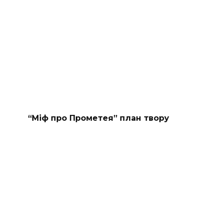
“Міф про Прометея” план твору