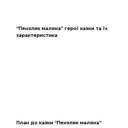
“Пензлик маляна” герої казки та їх
характеристика
План до казки “Пензлик маляна”