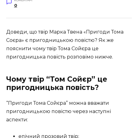
КОМЕНТАРІ
0
Доведи, що твір Марка Твена «Пригоди Тома
Соєра» є пригодницькою повістю? Як же
пояснити чому твір Тома Сойєра це
пригодницька повість розповімо нижче.
Чому твір “Том Сойєр” це
пригодницька повість?
“Пригоди Тома Сойєра” можна вважати
пригодницькою повістю через наступні
аспекти:
епічний прозовий твір;