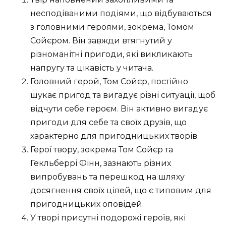
несподіваними подіями, що відбуваються
з головними героями, зокрема, Томом
Сойєром. Він завжди втягнутий у
різноманітні пригоди, які викликають
напругу та цікавість у читача.
Головний герой, Том Сойєр, постійно
шукає пригод та вигадує різні ситуації, щоб
відчути себе героєм. Він активно вигадує
пригоди для себе та своїх друзів, що
характерно для пригодницьких творів.
Герої твору, зокрема Том Сойєр та
Гекльберрі Фінн, зазнають різних
випробувань та перешкод на шляху
досягнення своїх цілей, що є типовим для
пригодницьких оповідей.
У творі присутні подорожі героїв, які