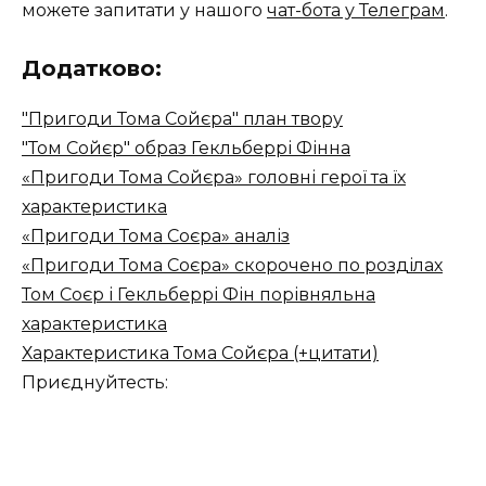
можете запитати у нашого
чат-бота у Телеграм
.
Додатково:
"Пригоди Тома Сойєра" план твору
"Том Сойєр" образ Гекльберрі Фінна
«Пригоди Тома Сойєра» головні герої та їх
характеристика
«Пригоди Тома Соєра» аналіз
«Пригоди Тома Соєра» скорочено по розділах
Том Соєр і Гекльберрі Фін порівняльна
характеристика
Характеристика Тома Сойєра (+цитати)
Приєднуйтесть: