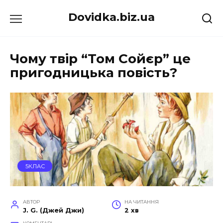
Перейти
Dovidka.biz.ua
до
вмісту
Чому твір “Том Сойєр” це
пригодницька повість?
5КЛАС
АВТОР
НА ЧИТАННЯ
J. G. (Джей Джи)
2 хв