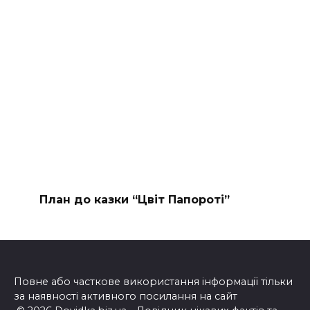
План до казки “Цвіт Папороті”
Повне або часткове використання інформації тільки
за наявності активного посилання на сайт