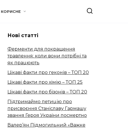
КОРИСНЕ
Нові статті
Ферменти для покращення
травлення: коли вони потрібні та
як працюють
Цікаві факти про геконів – ТОП 20
Цікаві факти про хімію – ТОП 25
Цікаві факти про бізонів – ТОП 20
Підтримаймо петицію про
присвоєння Станіславу Гармашу
звання Героя України посмертно
Валер’ян Підмогильний «Важке