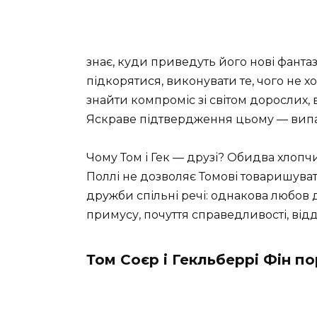
знає, куди приведуть його нові фантазі
підкорятися, виконувати те, чого не х
знайти компроміс зі світом дорослих, 
Яскраве підтвердження цьому — випа
Чому Том і Гек — друзі? Обидва хлопчи
Поллі не дозволяє Томові товаришуват
дружби спільні речі: однакова любов 
примусу, почуття справедливості, відд
Том Соєр і Гекльберрі Фін п