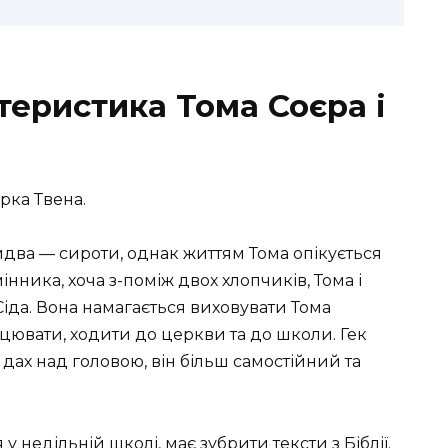
теристика Тома Соєра і
рка Твена.
два — сироти, однак життям Тома опікується
інника, хоча з-поміж двох хлопчиків, Тома і
 Сіда. Вона намагається виховувати Тома
ювати, ходити до церкви та до школи. Гек
 дах над головою, він більш самостійний та
я у недільній школі, має зубрити тексти з Біблії.