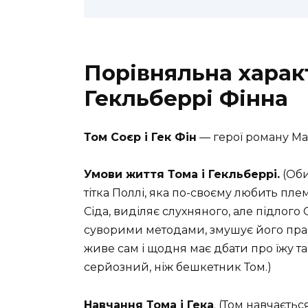
Порівняльна харак
Гекльберрі Фінна
Том Соєр і Гек Фін
— герої роману Ма
Умови життя Тома і Гекльберрі.
(Оби
тітка Поллі, яка по-своєму любить плем
Сіда, виділяє слухняного, але підлого
суворими методами, змушує його прац
живе сам і щодня має дбати про їжу та
серйозний, ніж бешкетник Том.)
Навчання Тома і Гека
. (Том навчаєтьс