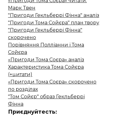
«Пригоди Тома Соєра» читати.
Марк Твен
"Пригоди Гекльберрі Фінна" аналіз
"Пригоди Тома Сойєра" план твору
"Пригоди Гекльберрі Фінна"
скорочено
Порівняння Полліанни і Тома
Сойєра
«Пригоди Тома Соєра» аналіз
Характеристика Тома Сойєра
(+цитати)
«Пригоди Тома Соєра» скорочено
по розділах
"Том Сойєр" образ Гекльберрі
Фінна
Приєднуйтесть: