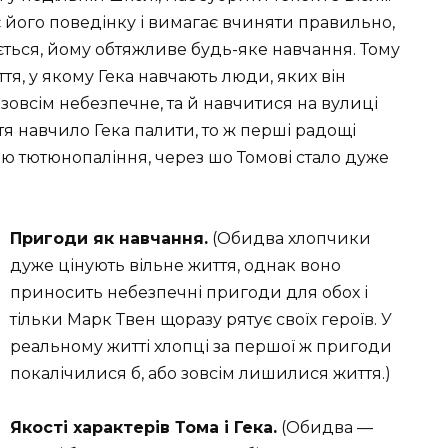
є його поведінку і вимагає вчиняти правильно,
ється, йому обтяжливе будь-яке навчання. Тому
я, у якому Гека навчають люди, яких він
і зовсім небезпечне, та й навчитися на вулиці
я навчило Гека палити, то ж перші радощі
 тютюнопаління, через шо Томові стало дуже
Пригоди як навчання.
(Обидва хлопчики
дуже цінують вільне життя, однак воно
приносить небезпечні пригоди для обох і
тільки Марк Твен щоразу рятує своїх героїв. У
реальному житті хлопці за першої ж пригоди
покалічилися б, або зовсім лишилися життя.)
Якості характерів Тома і Гека.
(Обидва —