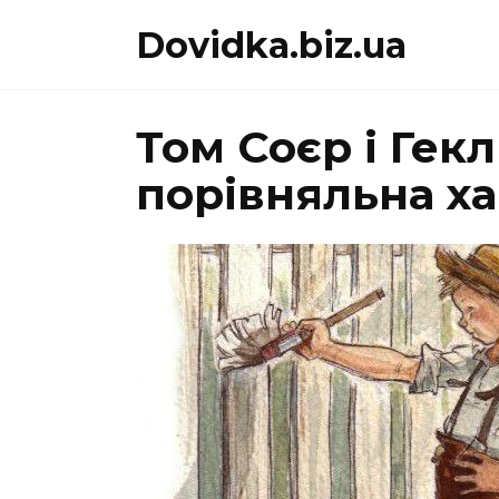
Перейти
Dovidka.biz.ua
до
вмісту
Том Соєр і Гек
порівняльна х