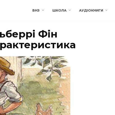
ВНЗ
ШКОЛА
АУДІОКНИГИ
льберрі Фін
арактеристика