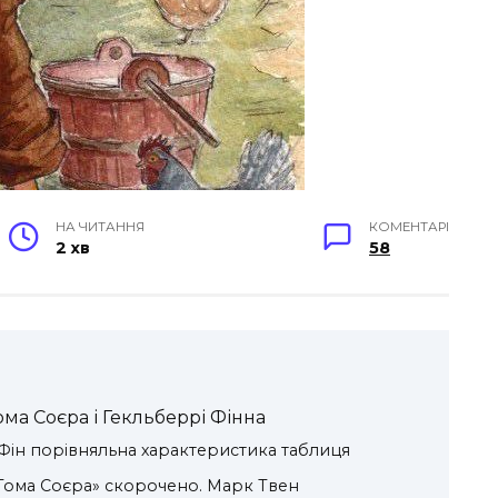
НА ЧИТАННЯ
КОМЕНТАРІ
2 хв
58
ма Соєра і Гекльберрі Фінна
 Фін порівняльна характеристика таблиця
Тома Соєра» скорочено. Марк Твен