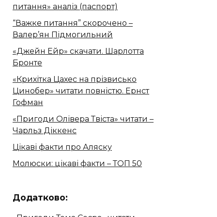
питання» аналіз (паспорт)
“Важке питання” скорочено –
Валер’ян Підмогильний
«Джейн Ейр» скачати. Шарлотта
Бронте
«Крихітка Цахес на прізвисько
Цинобер» читати повністю. Ернст
Гофман
«Пригоди Олівера Твіста» читати –
Чарльз Діккенс
Цікаві факти про Аляску
Молюски: цікаві факти – ТОП 50
Додатково: