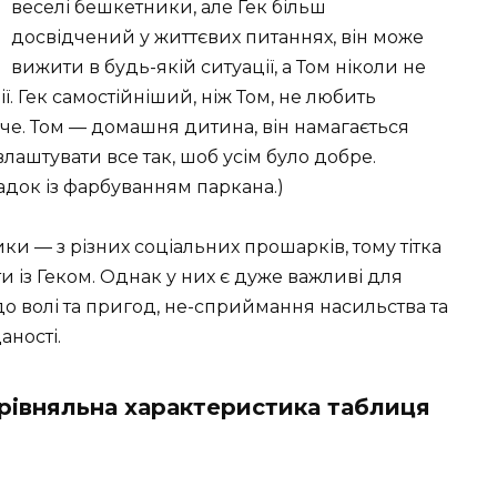
веселі бешкетники, але Гек більш
досвідчений у життєвих питаннях, він може
вижити в будь-якій ситуації, а Том ніколи не
ї. Гек самостійніший, ніж Том, не любить
оче. Том — домашня дитина, він намагається
влаштувати все так, шоб усім було добре.
док із фарбуванням паркана.)
ки — з різних соціальних прошарків, тому тітка
и із Геком. Однак у них є дуже важливі для
до волі та пригод, не-сприймання насильства та
аності.
орівняльна характеристика таблиця