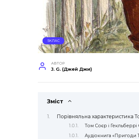
5КЛАС
АВТОР
J. G. (Джей Джи)
Зміст
Порівняльна характеристика То
Том Соєр і Гекльберрі
Аудіокнига «Пригоди 