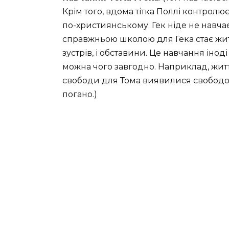
Крім того, вдома тітка Поллі контролю
по-християнському. Гек ніде не навча
справжньою школою для Гека стає житт
зустрів, і обставини. Це навчання інод
можна чого завгодно. Наприклад, житт
свободи для Тома виявилися свободою
погано.)