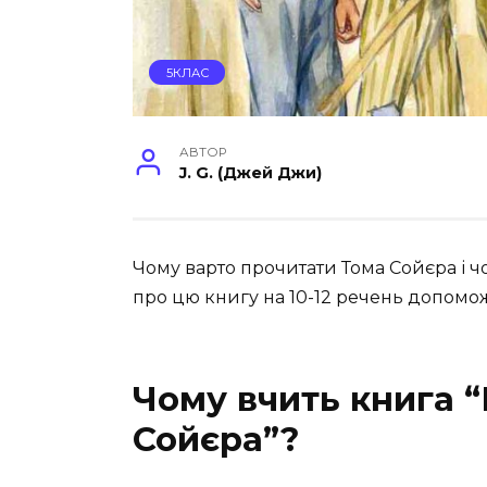
5КЛАС
АВТОР
J. G. (Джей Джи)
Чому варто прочитати Тома Сойєра і ч
про цю книгу на 10-12 речень допомо
Чому вчить книга 
Сойєра”?