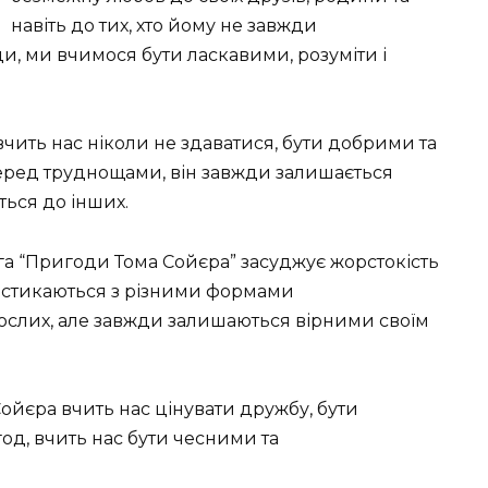
навіть до тих, хто йому не завжди
, ми вчимося бути ласкавими, розуміти і
вчить нас ніколи не здаватися, бути добрими та
перед труднощами, він завжди залишається
ться до інших.
га “Пригоди Тома Сойєра” засуджує жорстокість
узі стикаються з різними формами
ослих, але завжди залишаються вірними своїм
ойєра вчить нас цінувати дружбу, бути
од, вчить нас бути чесними та