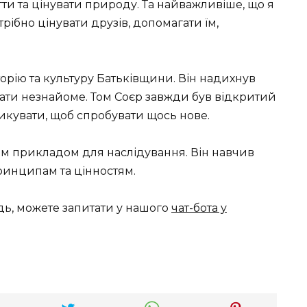
ти та цінувати природу. Та найважливіше, що я
трібно цінувати друзів, допомагати їм,
торію та культуру Батьківщини. Він надихнув
ати незнайоме. Том Соєр завжди був відкритий
зикувати, щоб спробувати щось нове.
им прикладом для наслідування. Він навчив
инципам та цінностям.
дь, можете запитати у нашого
чат-бота у