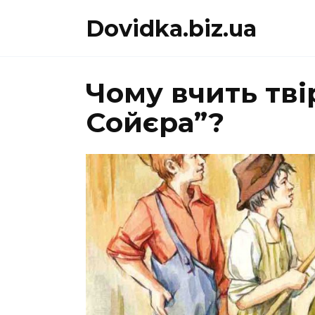
Перейти
Dovidka.biz.ua
до
вмісту
Чому вчить тві
Сойєра”?