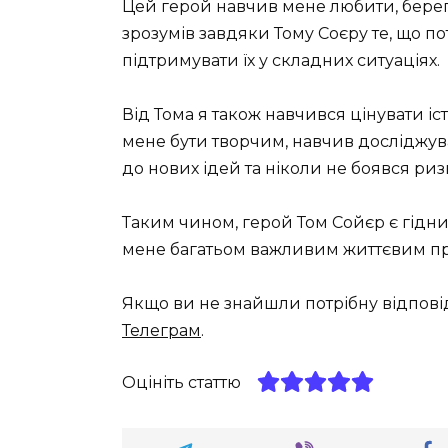
Цей герой навчив мене любити, берег
зрозумів завдяки Тому Соєру те, що по
підтримувати їх у складних ситуаціях.
Від Тома я також навчився цінувати іс
мене бути творчим, навчив досліджув
до нових ідей та ніколи не боявся ри
Таким чином, герой Том Сойєр є гідн
мене багатьом важливим життєвим пр
Якщо ви не знайшли потрібну відпові
Телеграм
.
Оцініть статтю