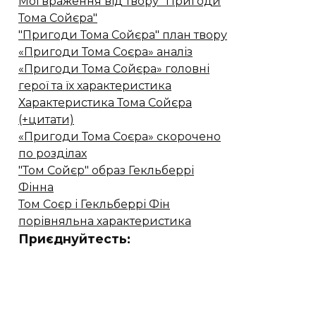
Мої враження від твору "Пригоди
Тома Сойєра"
"Пригоди Тома Сойєра" план твору
«Пригоди Тома Соєра» аналіз
«Пригоди Тома Сойєра» головні
герої та їх характеристика
Характеристика Тома Сойєра
(+цитати)
«Пригоди Тома Соєра» скорочено
по розділах
"Том Сойєр" образ Гекльберрі
Фінна
Том Соєр і Гекльберрі Фін
порівняльна характеристика
Приєднуйтесть: