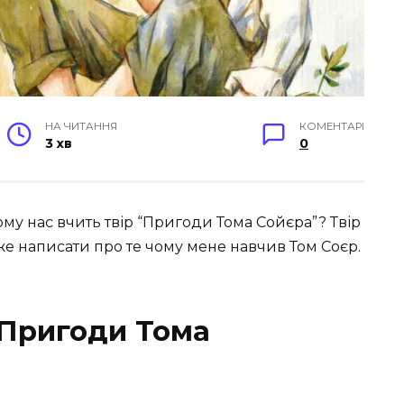
НА ЧИТАННЯ
КОМЕНТАРІ
3 хв
0
ому нас вчить твір “Пригоди Тома Сойєра”? Твір
же написати про те чому мене навчив Том Соєр.
“Пригоди Тома