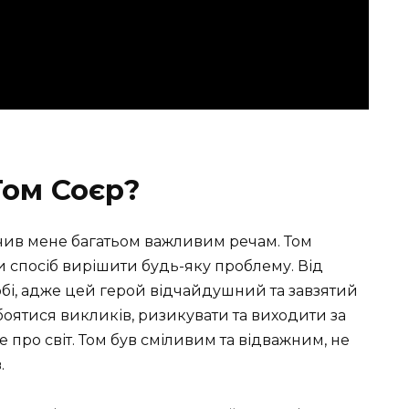
Том Соєр?
вчив мене багатьом важливим речам. Том
 спосіб вирішити будь-яку проблему. Від
обі, адже цей герой відчайдушний та завзятий
 боятися викликів, ризикувати та виходити за
 про світ. Том був сміливим та відважним, не
.