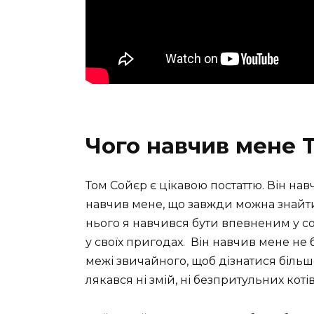
Чого навчив мене 
Том Сойєр є цікавою постаттю. Він на
навчив мене, що завжди можна знайти
нього я навчився бути впевненим у с
у своїх пригодах. Він навчив мене не
межі звичайного, щоб дізнатися більше
лякався ні змій, ні безпритульних котів