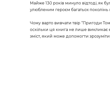
Майже 130 років минуло відтоді, як бул
улюбленим героєм багатьох поколінь м
Чому варто вивчати твір “Пригоди То
оскільки ця книга не лише викликає е
зміст, який може допомогти зрозуміти 