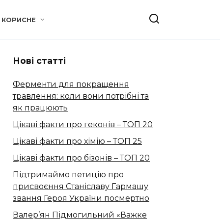
КОРИСНЕ
Нові статті
Ферменти для покращення
травлення: коли вони потрібні та
як працюють
Цікаві факти про геконів – ТОП 20
Цікаві факти про хімію – ТОП 25
Цікаві факти про бізонів – ТОП 20
Підтримаймо петицію про
присвоєння Станіславу Гармашу
звання Героя України посмертно
Валер’ян Підмогильний «Важке