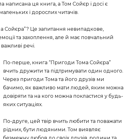
а написана ця книга, а Том Сойєр і досі є
аленьких і дорослих читачів.
ма Сойєра”? Це запитання невипадкове,
моції та захоплення, але й має повчальний
важливі речі.
По-перше, книга “Пригоди Тома Сойєра”
вчить дружити та підтримувати один одного.
Через пригоди Тома та його друзів ми
бачимо, як важливо мати людей, яким можна
довіряти та на кого можна покластися у будь-
яких ситуаціях
.
По-друге, цей твір вчить любити та поважати
рідних, бути людяними. Том виявляє
безмежну любов до своїх друзів, родини та