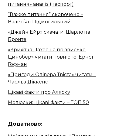
питання» аналіз (паспорт)
“Важке питання” скорочено –
Валер’ян Підмогильний
«Джейн Ейр» скачати. Шарлотта
Бронте
«Крихітка Цахес на прізвисько
Цинобер» читати повністю. Ернст
Гофман
«Пригоди Олівера Твіста» читати –
Чарльз Діккенс
Цікаві факти про Аляску
Молюски: цікаві факти – ТОП 50
Додатково: