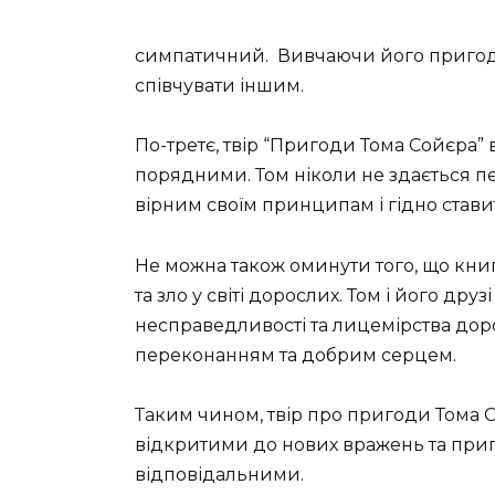
симпатичний.
Вивчаючи його пригоди
співчувати іншим.
По-третє, твір “Пригоди Тома Сойєра” 
порядними.
Том ніколи не здається 
вірним своїм принципам і гідно стави
Не можна також оминути того, що кни
та зло у світі дорослих. Том і його др
несправедливості та лицемірства дор
переконанням та добрим серцем.
Таким чином, твір про пригоди Тома С
відкритими до нових вражень та приг
відповідальними.