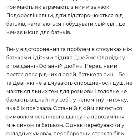
помічають як втрачають з ними зв’язок.
Подорослішавши, діти відсторонюються від
батьків, намагаються побудувати свій світ, де
немає місця для батьків.
Тему відсторонення та проблем в стосунках між
батьками і дітьми підняв Джеймс Олдрідж у
оповіданні «Останній дюйм». Перед нами
постає двоє рідних людей, батько та син – Бен
та Деві, які не відчувають спорідненості душ, не
мають спільних тем для розмови і головне не
бажають віднайти у собі ту непомітну ниточку,
яка б їх пов’язала. Останній дюйм являється
символом останнього шансу на порозуміння
між сином та батьком. Однак перебуваючи у
складних умовах, переборовши страх та біль