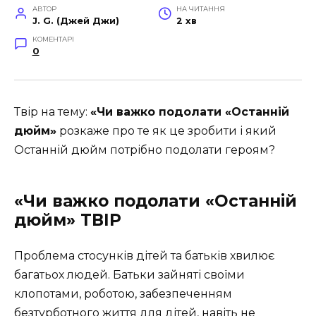
АВТОР
НА ЧИТАННЯ
J. G. (Джей Джи)
2 хв
КОМЕНТАРІ
0
Твір на тему:
«Чи важко подолати «Останній
дюйм»
розкаже про те як це зробити і я
кий
Останній дюйм потрібно подолати героям?
«Чи важко подолати «Останній
дюйм» ТВІР
Проблема стосунків дітей та батьків хвилює
багатьох людей. Батьки зайняті своїми
клопотами, роботою, забезпеченням
безтурботного життя для дітей, навіть не