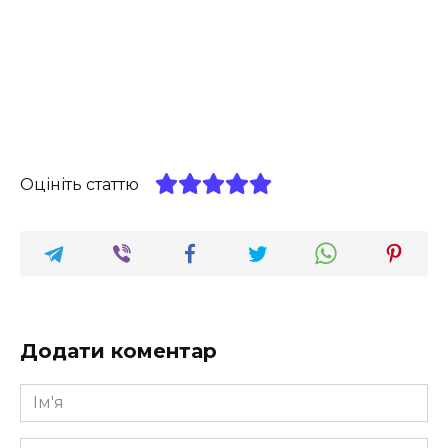
Оцініть статтю
Додати коментар
Ім'я
*