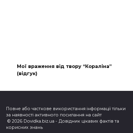
Мої враження від твору “Кораліна”
(відгук)
Повне або часткове використання інформації тільки
за наявності активного посилання на сайт
© 2026 Dovidka.biz.ua - Довідник цікавих фактів та
корисних знань