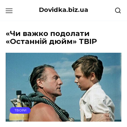
Перейти
Dovidka.biz.ua
до
вмісту
«Чи важко подолати
«Останній дюйм» ТВІР
ТВОРИ