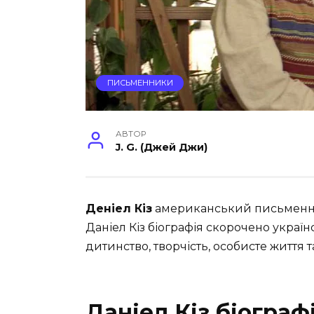
ПИСЬМЕННИКИ
АВТОР
J. G. (Джей Джи)
Деніел Кіз
американський письменник
Даніел Кіз біографія скорочено україн
дитинство, творчість, особисте життя та
Даніел Кіз біограф