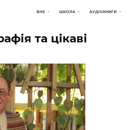
ВНЗ
ШКОЛА
АУДІОКНИГИ
рафія та цікаві