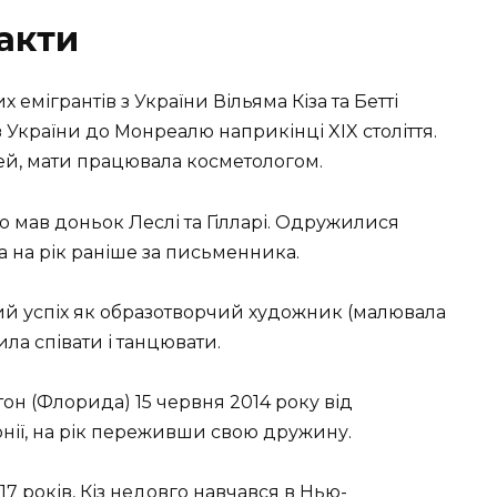
факти
 емігрантів з України Вільяма Кіза та Бетті
з України до Монреалю наприкінці XIX століття.
ей, мати працювала косметологом.
ю мав доньок Леслі та Гілларі. Одружилися
 на рік раніше за письменника.
ий успіх як образотворчий художник (малювала
ла співати і танцювати.
тон (Флорида) 15 червня 2014 року від
нії, на рік переживши свою дружину.
7 років, Кіз недовго навчався в Нью-