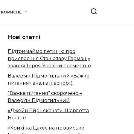
КОРИСНЕ
Нові статті
Підтримаймо петицію про
присвоєння Станіславу Гармашу
звання Героя України посмертно
Валер’ян Підмогильний «Важке
питання» аналіз (паспорт)
“Важке питання” скорочено –
Валер’ян Підмогильний
«Джейн Ейр» скачати. Шарлотта
Бронте
«Крихітка Цахес на прізвисько