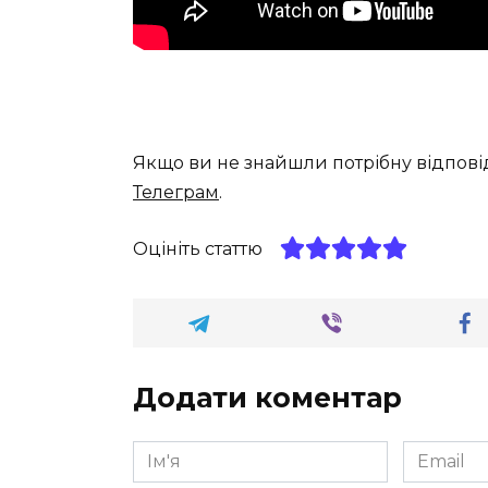
Якщо ви не знайшли потрібну відпові
Телеграм
.
Оцініть статтю
Додати коментар
Ім'я
Email
*
*