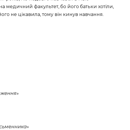
на медичний факультет, бо його батьки хотіли,
ого не цікавила, тому він кинув навчання.
овження
»
исьменника
»