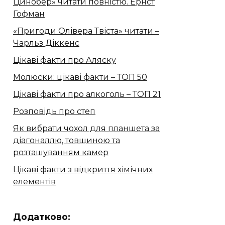
Цинобер» читати повністю. Ернст
Гофман
«Пригоди Олівера Твіста» читати –
Чарльз Діккенс
Цікаві факти про Аляску
Молюски: цікаві факти – ТОП 50
Цікаві факти про алкоголь – ТОП 21
Розповідь про степ
Як вибрати чохол для планшета за
діагоналлю, товщиною та
розташуванням камер
Цікаві факти з відкриття хімічних
елементів
Додатково: