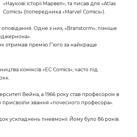
«Наукові історії Марвел», та писав для «Atlas
Comics» (попередника «Marvel Comics»).
и оповідання. Одне з них, «Branstorm», пізніше
лджернона».
ик отримав премію Г’юго за найкраще
ництва коміксів «EC Comics», часто під
окк.
ерситеті Вейна, а 1966 року став професором в
у присвоїли звання «почесного професора».
док ускладнень пневмонії. Йому було 86 років.