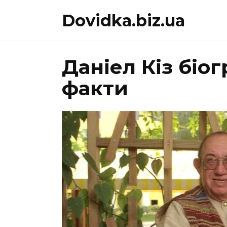
Перейти
Dovidka.biz.ua
до
вмісту
Даніел Кіз біог
факти