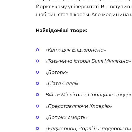
Йоркському університеті. Він вступив 
щоб син став лікарем. Але медицина й
Найвідоміші твори:
«
Квіти для Елджернона
»
«
Таємнича історія Біллі Мілліґана
»
«
Доторк
»
«
П’ята Саллі
»
Війни Міллігана: Правдиве прод
«
Представляючи Клавдію
»
«
Допоки смерть
»
«
Елджернон, Чарлі і Я: подорож п