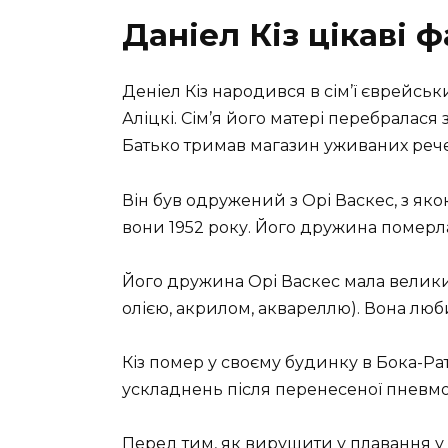
Даніел Кіз цікаві 
Деніел Кіз народився в сім’ї єврейських
Аліцкі. Сім’я його матері перебралася 
Батько тримав магазин уживаних реч
Він був одружений з Орі Васкес, з яко
вони 1952 року. Його дружина померла
Його дружина Орі Васкес мала велик
олією, акрилом, аквареллю). Вона люби
Кіз помер у своєму будинку в Бока-Ра
ускладнень після перенесеної пневмо
Перед тим, як вирушити у плавання у 1