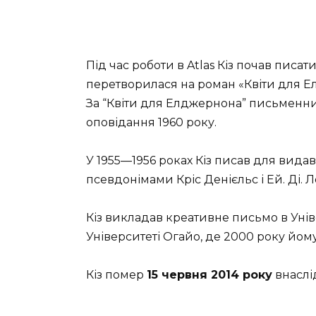
Під час роботи в Atlas Кіз почав писат
перетворилася на роман «Квіти для Е
За “Квіти для Елджернона” письменн
оповідання 1960 року.
У 1955—1956 роках Кіз писав для видав
псевдонімами Кріс Денієльс і Ей. Ді. Л
Кіз викладав креативне письмо в Унів
Університеті Огайо, де 2000 року йом
Кіз помер
15 червня 2014 року
внаслі