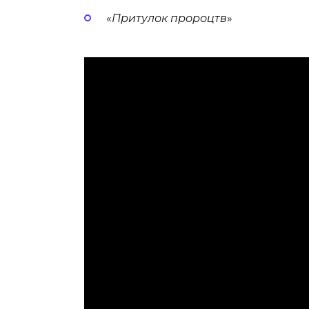
«
Притулок пророцтв
»