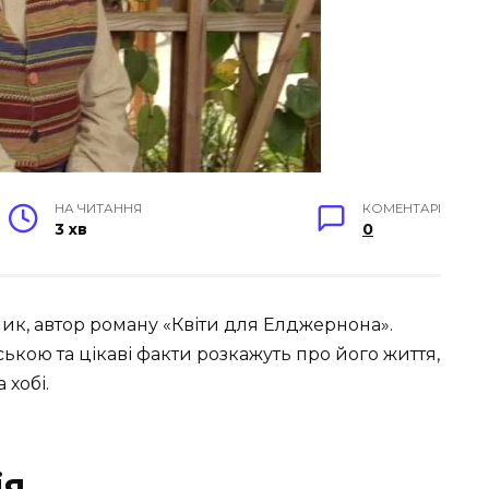
НА ЧИТАННЯ
КОМЕНТАРІ
3 хв
0
, автор роману «Квіти для Елджернона».
ською та цікаві факти розкажуть про його життя,
 хобі.
ія