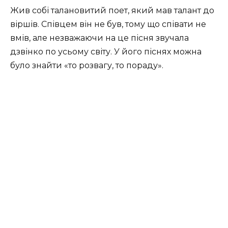
Жив собі талановитий поет, який мав талант до
віршів. Співцем він не був, тому що співати не
вмів, але незважаючи на це пісня звучала
дзвінко по усьому світу. У його піснях можна
було знайти «то розвагу, то пораду».