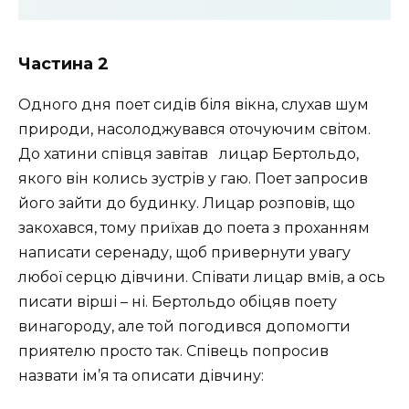
Частина 2
Одного дня поет сидів біля вікна, слухав шум
природи, насолоджувався оточуючим світом.
До хатини співця завітав лицар Бертольдо,
якого він колись зустрів у гаю. Поет запросив
його зайти до будинку. Лицар розповів, що
закохався, тому приїхав до поета з проханням
написати серенаду, щоб привернути увагу
любої серцю дівчини. Співати лицар вмів, а ось
писати вірші – ні. Бертольдо обіцяв поету
винагороду, але той погодився допомогти
приятелю просто так. Співець попросив
назвати ім’я та описати дівчину: