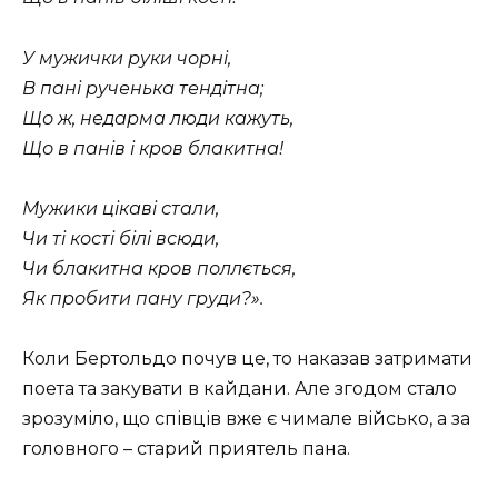
У мужички руки чорні,
В пані рученька тендітна;
Що ж, недарма люди кажуть,
Що в панів і кров блакитна!
Мужики цікаві стали,
Чи ті кості білі всюди,
Чи блакитна кров поллється,
Як пробити пану груди?».
Коли Бертольдо почув це, то наказав затримати
поета та закувати в кайдани. Але згодом стало
зрозуміло, що співців вже є чимале військо, а за
головного – старий приятель пана.