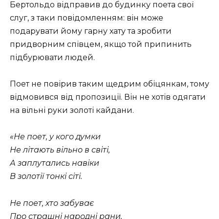
Бертольдо відправив до будинку поета свої
слуг, з таки повідомленням: він може
подарувати йому гарну хату та зробити
придворним співцем, якщо той припинить
підбурювати людей.
Поет не повірив таким щедрим обіцянкам, тому
відмовився від пропозиції. Він не хотів одягати
на вільні руки золоті кайдани.
«Не поет, у кого думки
Не літають вільно в світі,
А заплутались навіки
В золотії тонкі сіті.
Не поет, хто забуває
Про страшні народні рани,