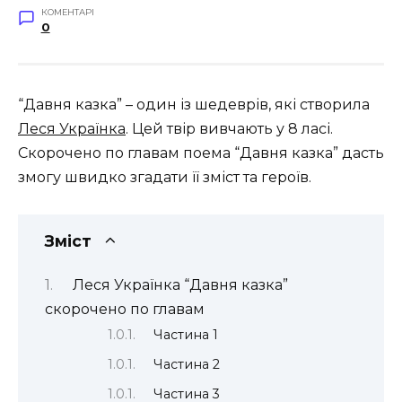
КОМЕНТАРІ
0
“Давня казка” – один із шедеврів, які створила
Леся Українка
. Цей твір вивчають у 8 ласі.
Скорочено по главам поема “Давня казка” дасть
змогу швидко згадати її зміст та героїв.
Зміст
Леся Українка “Давня казка”
скорочено по главам
Частина 1
Частина 2
Частина 3