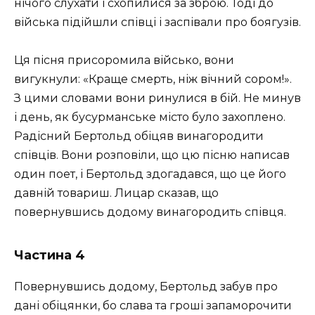
нічого слухати і схопилися за зброю. Тоді до
війська підійшли співці і заспівали про боягузів.
Ця пісня присоромила військо, вони
вигукнули: «Краще смерть, ніж вічний сором!».
З цими словами вони ринулися в бій. Не минув
і день, як бусурманське місто було захоплено.
Радісний Бертольд обіцяв винагородити
співців. Вони розповіли, що цю пісню написав
один поет, і Бертольд здогадався, що це його
давній товариш. Лицар сказав, що
повернувшись додому винагородить співця.
Частина 4
Повернувшись додому, Бертольд забув про
дані обіцянки, бо слава та гроші запаморочити