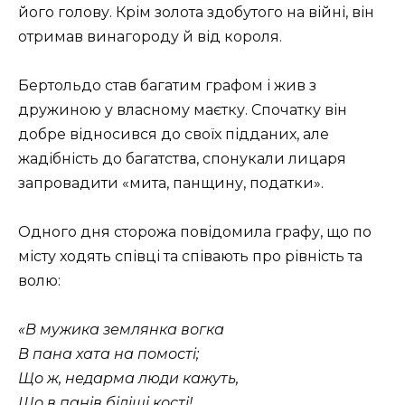
його голову. Крім золота здобутого на війні, він
отримав винагороду й від короля.
Бертольдо став багатим графом і жив з
дружиною у власному маєтку. Спочатку він
добре відносився до своїх підданих, але
жадібність до багатства, спонукали лицаря
запровадити «мита, панщину, податки».
Одного дня сторожа повідомила графу, що по
місту ходять співці та співають про рівність та
волю:
«В мужика землянка вогка
В пана хата на помості;
Що ж, недарма люди кажуть,
Що в панів біліші кості!