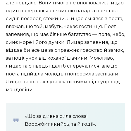
але невдало. Вони нічого не вполювали. Лицар
один повертався стежиною назад, а поет так і
сидів посеред стежини. Лицар сміявся з поета,
вважав, що той, мабуть, чекає гостинця. Поет
запевняв, що має більше багатство — поле, небо,
синє море і його думки. Лицар запевнив, що
віддав би все це за справжнє графство й замок,
за поцілунок від коханої дівчини. Можливо,
лицар та співець і далі б сперечалися, але до
поета підійшла молодь і попросила заспівати.
Лицар також заслухався піснями
під супровід
мандоліни
:
«Що за дивна сила слова!
Ворожбит якийсь, та й годі!».