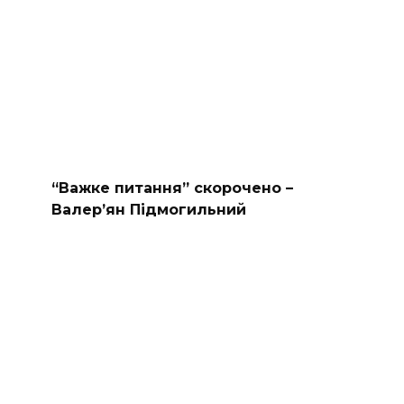
“Важке питання” скорочено –
Валер’ян Підмогильний