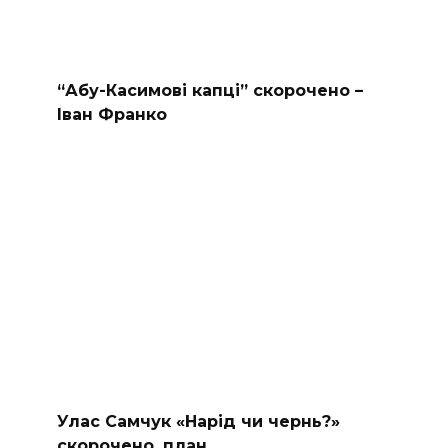
“Абу-Касимові капці” скорочено –
Іван Франко
Улас Самчук «Нарід чи чернь?»
скорочено, план