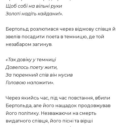
Щоб собі на вільні руки
Золоті надіть кайдани!».
Бертольд розлютився через відмову співця й
звелів посадити поета в темницю, де той
незабаром загинув.
«Так довіку у темниці
Довелось поету жити,
За тюремний спів він мусив
Головою наложити».
Через якийсь час, під час повстання, вбили
Бертольда, але його нащадок продовжував
його політику. Незважаючи на смерть
видатного співця, його пісні та вірші