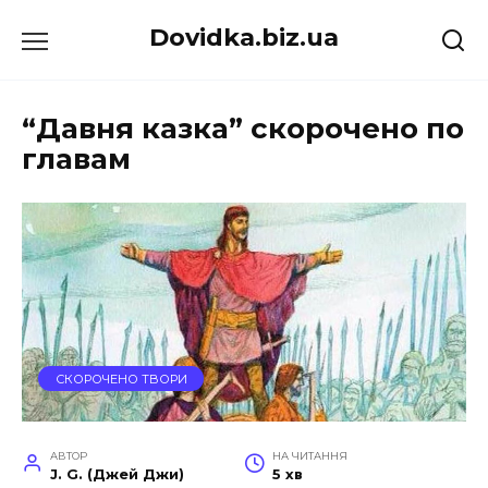
Перейти
Dovidka.biz.ua
до
вмісту
“Давня казка” скорочено по
главам
СКОРОЧЕНО ТВОРИ
АВТОР
НА ЧИТАННЯ
J. G. (Джей Джи)
5 хв