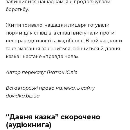
залишилися нащадкам, які продовжували
боротьбу.
Життя тривало, нащадки лицаря готували
тюрми для співців, а співці виступали проти
несправедливості та жадібності. В той час, коли
таке змагання закінчиться, скінчиться й давня
казка і настане «правда нова».
Автор переказу: Гнатюк Юлія
Всі авторські права належать сайту
dovidka.biz.ua
“Давня казка” скорочено
(аудіокнига)