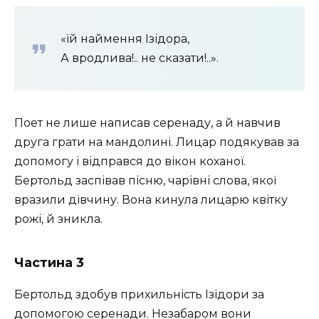
«їй наймення Ізідора,
А вродлива!.. не сказати!..».
Поет не лише написав серенаду, а й навчив
друга грати на мандолині. Лицар подякував за
допомогу і відправся до вікон коханої.
Бертольд заспівав пісню, чарівні слова, якої
вразили дівчину. Вона кинула лицарю квітку
рожі, й зникла.
Частина 3
Бертольд здобув прихильність Ізідори за
допомогою серенади. Незабаром вони