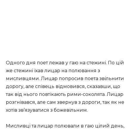
Одного дня поет лежав у гаю на стежині. По цій
же стежині їхав лицар на полювання з
мисливцями. Лицар попросив поета звільнити
дорогу, але співець відмовився, сказавши, що
так від нього повтікають рими-соколята. Лицар
розгнівався, але сам звернув з дороги, так як не
хотів зв’язуватися з божевільним.
Мисливці та лицар полювали в гаю цілий день,