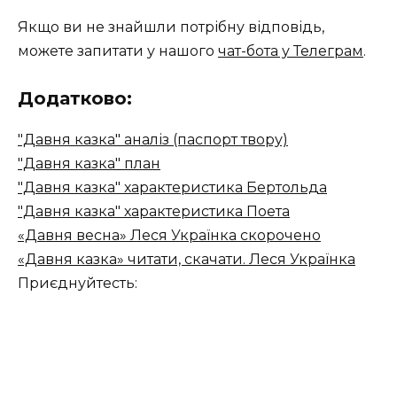
Якщо ви не знайшли потрібну відповідь,
можете запитати у нашого
чат-бота у Телеграм
.
Додатково:
"Давня казка" аналіз (паспорт твору)
"Давня казка" план
"Давня казка" характеристика Бертольда
"Давня казка" характеристика Поета
«Давня весна» Леся Українка скорочено
«Давня казка» читати, скачати. Леся Українка
Приєднуйтесть: