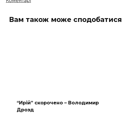
Кількість
Коментарі
коментарів
Вам також може сподобатися
“Ирій” скорочено – Володимир
Дрозд