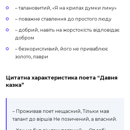
– талановитий, «Я на крилах думки лину»
– поважне ставлення до простого люду
– добрий, навіть на жорстокість відповідає
добром
– безкорисливий, його не приваблює
золото, лаври
Цитатна характеристика поета “Давня
казка”
– Проживав поет нещасний, Тільки мав
талант до віршів Не позичений, а власний.