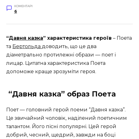
КОМЕНТАРІ
6
“
Давня казка
” характеристика героїв
– Поета
та
Бертольда
доводить, що це два
діаметрально протилежні образи — поет і
лицар. Цитатна характеристика Поета
допоможе краще зрозуміти героя.
“Давня казка” образ П
оета
Поет — головний герой поеми “Давня казка”.
Це звичайний чоловік, наділений поетичним
талантом. Його пісні популярні. Цей герой
добрий, чесний, щедрий, завжди на боці