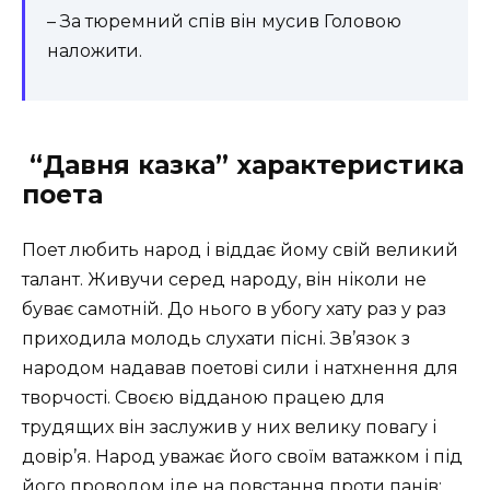
– За тюремний спів він мусив Головою
наложити.
“Давня казка” характеристика
п
оета
Поет любить народ і віддає йому свій великий
талант. Живучи серед народу, він ніколи не
буває самотній. До нього в убогу хату раз у раз
приходила молодь слухати пісні. Зв’язок з
народом надавав поетові сили і натхнення для
творчості. Своєю відданою працею для
трудящих він заслужив у них велику повагу і
довір’я. Народ уважає його своїм ватажком і під
його проводом іде на повстання проти панів: