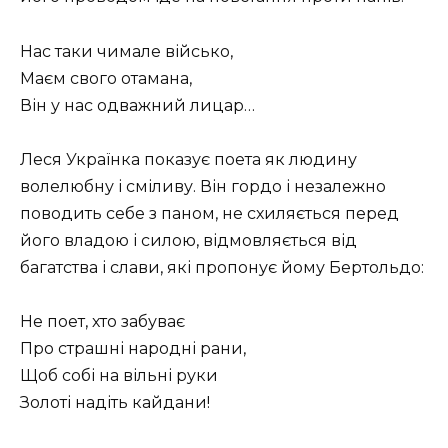
Нас таки чимале військо,
Маєм свого отамана,
Він у нас одважний лицар…
Леся Українка показує поета як людину
волелюбну і сміливу. Він гордо і незалежно
поводить себе з паном, не схиляється перед
його владою і силою, відмовляється від
багатства і слави, які пропонує йому Бертольдо:
Не поет, хто забуває
Про страшні народні рани,
Щоб собі на вільні руки
Золоті надіть кайдани!