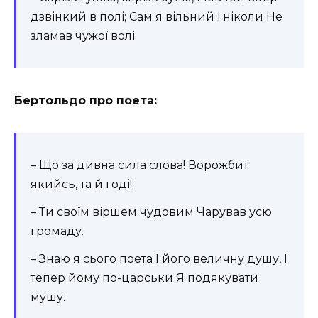
дзвінкий в полі; Сам я вільний і ніколи Не
зламав чужої волі.
Бертольдо про поета:
– Що за дивна сила слова! Ворожбит
якийсь, та й годі!
– Ти своїм віршем чудовим Чарував усю
громаду.
– Знаю я сього поета І його величну душу, І
тепер йому по-царськи Я подякувати
мушу.