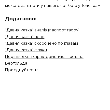
можете запитати у нашого
чат-бота у Телеграм
.
Додатково:
"Давня казка" аналіз (паспорт твору)
"Давня казка" план
"Давня казка" скорочено по главам
"Давня казка" сюжет
Порівняльна характеристика Поета та
Бертольда
Приєднуйтесть: