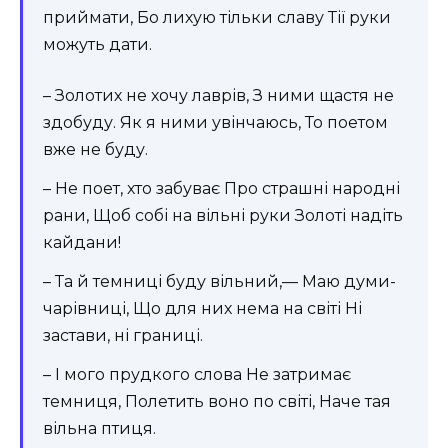
приймати, Бо лихую тільки славу Тії руки
можуть дати.
– Золотих не хочу лаврів, З ними щастя не
здобуду. Як я ними увінчаюсь, То поетом
вже не буду.
– Не поет, хто забуває Про страшні народні
рани, Щоб собі на вільні руки Золоті надіть
кайдани!
– Та й темниці буду вільний,— Маю думи-
чарівниці, Що для них нема на світі Ні
застави, ні границі.
– І мого прудкого слова Не затримає
темниця, Полетить воно по світі, Наче тая
вільна птиця.