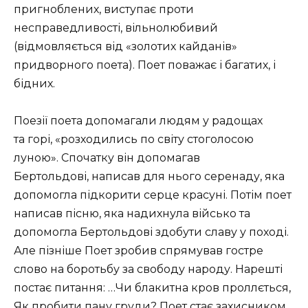
пригноблених, виступає проти
несправедливості, вільнолюбивий
(відмовляється від «золотих кайданів»
придворного поета). Поет поважає і багатих, і
бідних.
Поезії поета допомагали людям у радощах
та горі, «розходились по світу стоголосою
луною». Спочатку він допомагав
Бертольдові, написав для нього серенаду, яка
допомогла підкорити серце красуні. Потім поет
написав пісню, яка надихнула військо та
допомогла Бертольдові здобути славу у поході.
Але пізніше Поет зробив спрямував гостре
слово на боротьбу за свободу народу. Нарешті
постає питання: …Чи блакитна кров проллється,
Як пробити пану груди? Поет стає захисником