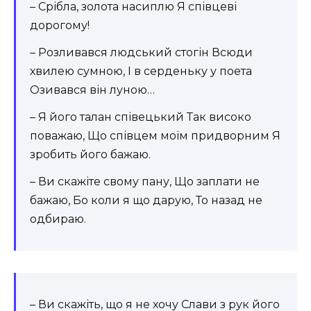
– Срібла, золота насиплю Я співцеві
дорогому!
– Розливався людський стогін Всюди
хвилею сумною, І в серденьку у поета
Озивався він луною…
– Я його талан співецький Так високо
поважаю, Що співцем моїм придворним Я
зробить його бажаю.
– Ви скажіте свому пану, Що заплати не
бажаю, Бо коли я що дарую, То назад не
одбираю.
– Ви скажіть, що я не хочу Слави з рук його