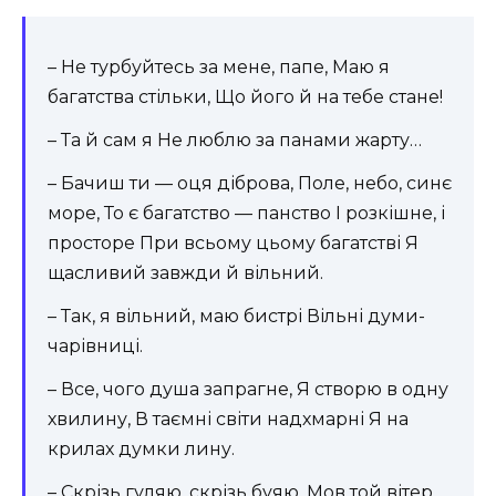
– Не турбуйтесь за мене, папе, Маю я
багатства стільки, Що його й на тебе стане!
– Та й сам я Не люблю за панами жарту…
– Бачиш ти — оця діброва, Поле, небо, синє
море, То є багатство — панство І розкішне, і
просторе При всьому цьому багатстві Я
щасливий завжди й вільний.
– Так, я вільний, маю бистрі Вільні думи-
чарівниці.
– Все, чого душа запрагне, Я створю в одну
хвилину, В таємні світи надхмарні Я на
крилах думки лину.
– Скрізь гуляю, скрізь буяю, Мов той вітер