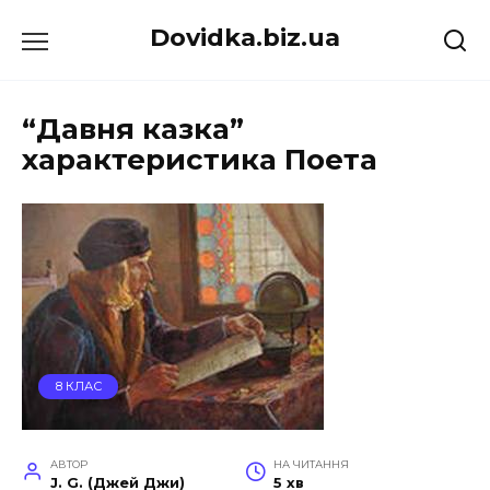
Перейти
Dovidka.biz.ua
до
вмісту
“Давня казка”
характеристика Поета
8 КЛАС
АВТОР
НА ЧИТАННЯ
J. G. (Джей Джи)
5 хв