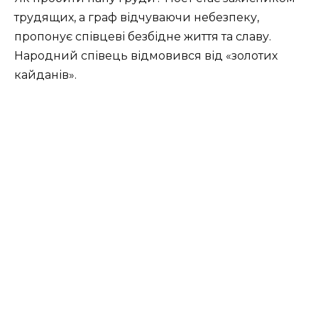
трудящих, а граф відчуваючи небезпеку,
пропонує співцеві безбідне життя та славу.
Народний співець відмовився від «золотих
кайданів».