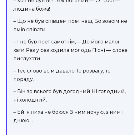
– Хоч не був він теж поганий,— От собі —
людина божа!
– Що не був співцем поет наш, Бо зовсім не
вмів співати.
– І не був поет самотнім,— До його малої
хати Раз у раз ходила молодь Пісні — слова
вислухати.
– Теє слово всім давало То розвагу, то
пораду.
– Він зо всього був догодний Ні голодний,
ні холодний.
– Ей, я лиха не боюся З ним ночую, з ним і
днюю…