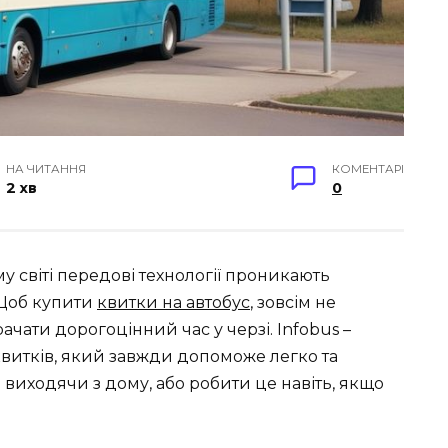
НА ЧИТАННЯ
КОМЕНТАРІ
2 хв
0
у світі передові технології проникають
 Щоб купити
квитки на автобус
, зовсім не
рачати дорогоцінний час у черзі. Infobus –
квитків, який завжди допоможе легко та
виходячи з дому, або робити це навіть, якщо