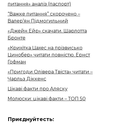
питання» аналіз (паспорт)
“Важке питання” скорочено –
Валер’ян Підмогильний
«Джейн Ейр» скачати. Шарлотта
Бронте
«Крихітка Цахес на прізвисько
Цинобер» читати повністю. Ернст
Гофман
«Пригоди Олівера Твіста» читати –
Чарльз Діккенс
Цікаві факти про Аляску
Молюски: цікаві факти – ТОП 50
Приєднуйтесть: