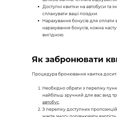
Доступні квитки на автобуси та і
спланувати ваші поїздки.
Нарахування бонусів для оплати 
нарахування бонусів, кожна наст
вигідною.
Як забронювати кв
Процедура бронювання квитка досить 
Необхідно обрати з переліку пунк
найбільш зручний для вас вид тр
автобус
.
З переліку доступних пропозицій 
маєте змогу порівнювати вартість