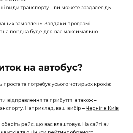
нші види транспорту – ви можете заздалегідь
ваших замовлень. Завдяки програмі
упна поїздка буде для вас максимально
иток на автобус?
проста та потребує усього чотирьох кроків:
ти відправлення та прибуття, а також –
анспорту. Наприклад, ваш вибір –
Чернігів Київ
оберіть рейс, що вас влаштовує. На сайті ви
 квитків та оцінити рейтинг обраного