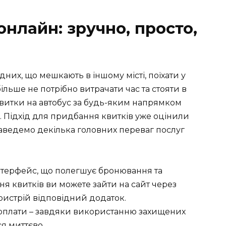
онлайн: зручно, просто,
дних, що мешкають в іншому місті, поїхати у
льше не потрібно витрачати час та стояти в
 квитки на автобус за будь-яким напрямком
. Підхід для придбання квитків уже оцінили
 наведемо декілька головних переваг послуг
інтерфейс, що полегшує бронювання та
я квитків ви можете зайти на сайт через
ристрій відповідний додаток.
оплати – завдяки використанню захищених
ся миттєво.