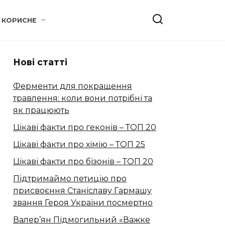
КОРИСНЕ
Нові статті
Ферменти для покращення
травлення: коли вони потрібні та
як працюють
Цікаві факти про геконів – ТОП 20
Цікаві факти про хімію – ТОП 25
Цікаві факти про бізонів – ТОП 20
Підтримаймо петицію про
присвоєння Станіславу Гармашу
звання Героя України посмертно
Валер’ян Підмогильний «Важке