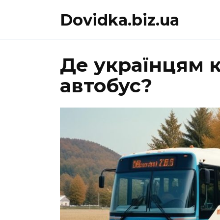
Перейти
Dovidka.biz.ua
до
вмісту
Де українцям 
автобус?