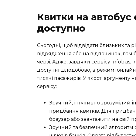
Квитки на автобус 
доступно
Сьогодні, щоб відвідати близьких та рі
відрядження або на відпочинок, вам бі
черзі. Адже, завдяки сервісу Infobus,
доступні цілодобово, в режимі онлайн
тисячі пасажирів. У якості аргументу
сервісу:
Зручний, інтуїтивно зрозумілий 
придбання квитків. Для придбанн
браузер або звантажити на свій п
Зручний та безпечний алгоритм 
шлюзів банків. Оплата відбуваєть