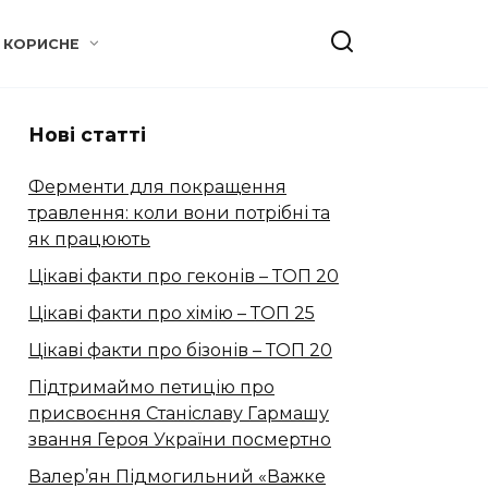
КОРИСНЕ
Нові статті
Ферменти для покращення
травлення: коли вони потрібні та
як працюють
Цікаві факти про геконів – ТОП 20
Цікаві факти про хімію – ТОП 25
Цікаві факти про бізонів – ТОП 20
Підтримаймо петицію про
присвоєння Станіславу Гармашу
звання Героя України посмертно
Валер’ян Підмогильний «Важке