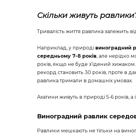
Скільки живуть равлики
Тривалість життя равлика залежить ві
Наприклад, у природі
виноградний р
середньому 7-8 років
, але нерідко 
років, якщо не буде з’їдений хижаком
рекорд становить 30 років, проте в д
равлика тримали в домашніх умовах.
Ахатини живуть в природі 5-6 років, а і
Виноградний равлик середо
Равлики мешкають не тільки на виногра