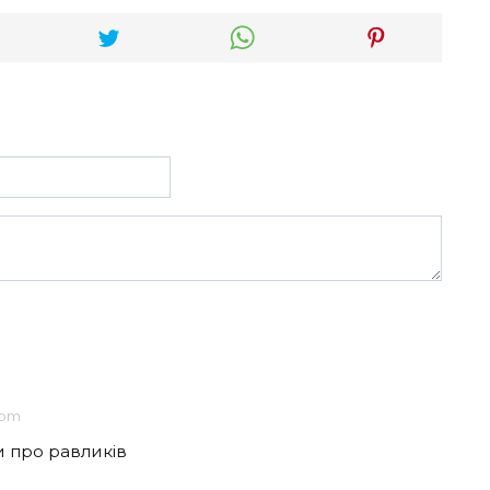
 pm
и про равликів