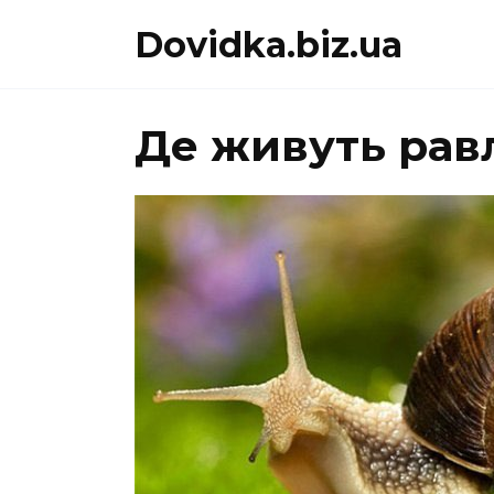
Перейти
Dovidka.biz.ua
до
вмісту
Де живуть рав