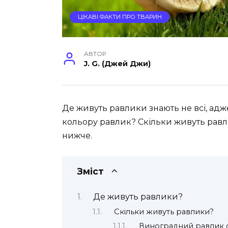
ЦІКАВІ ФАКТИ ПРО ТВАРИН
АВТОР
J. G. (Джей Джи)
Де живуть равлики знають не всі, адже
кольору равлик? Скільки живуть равли
нижче.
Зміст
Де живуть равлики?
Скільки живуть равлики?
Виноградний равлик