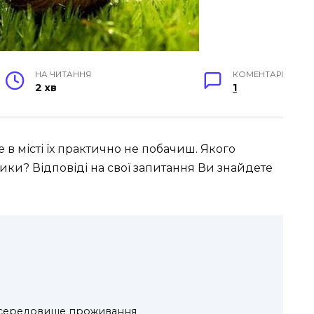
НА ЧИТАННЯ
КОМЕНТАРІ
2 хв
1
 в місті їх практично не побачиш. Якого
ки? Відповіді на свої запитання Ви знайдете
 середовище проживання