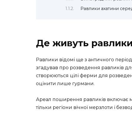
Равлики ахатини сер
Де живуть равлик
Равлики відомі ще з античного пері
згадував про розведення равликів дл
створюються цілі ферми для розведенн
оцінити лише гурмани.
Ареал поширення равликів включає ма
тільки регіони вічної мерзлоти і безвод