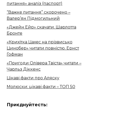
питання» аналіз (паспорт)
“Важке питання” скорочено –
Валер’ян Підмогильний
«Джейн Ейр» скачати. Шарлотта
Бронте
«Крихітка Цахес на прізвисько
Цинобер» читати повністю. Ернст
Гофман
«Пригоди Олівера Твіста» читати –
Чарльз Діккенс
Цікаві факти про Аляску
Молюски: цікаві факти – ТОП 50
Приєднуйтесть: