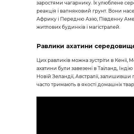
заростями чагарнику. Їх улюблене се
реакція і вапняковий грунт. Вони нас
Африку і Передню Азію, Південну Аме
житлових будинків і магістралей.
Равлики ахатини середовищ
Цих равликів можна зустріти в Кенії, Моз
ахатини були завезені в Таїланд, Індію
Новій Зеландії, Австралії, залишивши п
часто тримають в якості домашніх твари