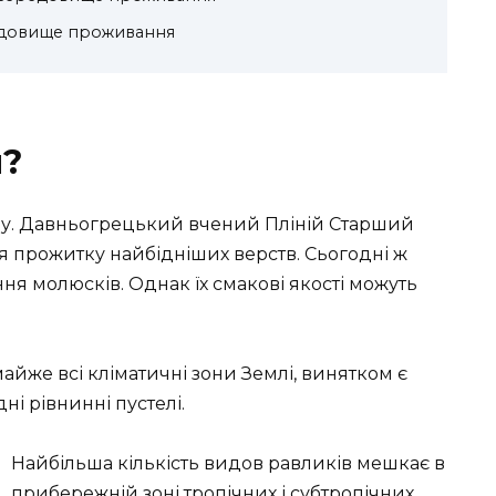
едовище проживання
и?
оду. Давньогрецький вчений Пліній Старший
я прожитку найбідніших верств. Сьогодні ж
я молюсків. Однак їх смакові якості можуть
йже всі кліматичні зони Землі, винятком є
ні рівнинні пустелі.
Найбільша кількість видов равликів мешкає в
прибережній зоні тропічних і субтропічних