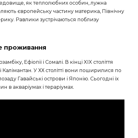
редовище, як теплолюбних особин, лужна
еляють європейську частину материка, Північну
рику. Равлики зустрічаються поблизу
е проживання
амбіку, Ефіопії і Сомалі. В кінці XIX століття
 і Калімантан. У ХХ столітті вони поширилися по
озаду Гавайські острови і Японію. Сьогодні їх
н в акваріумах і тераріумах.