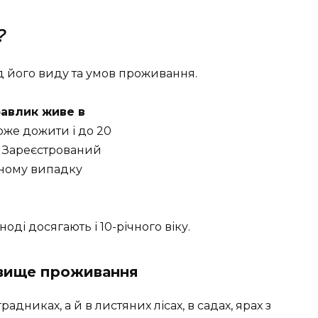
?
д його виду та умов проживання.
авлик живе в
може дожити і до 20
. Зареєстрований
аному випадку
ноді досягають і 10-річного віку.
вище проживання
дниках, а й в листяних лісах, в садах, ярах з