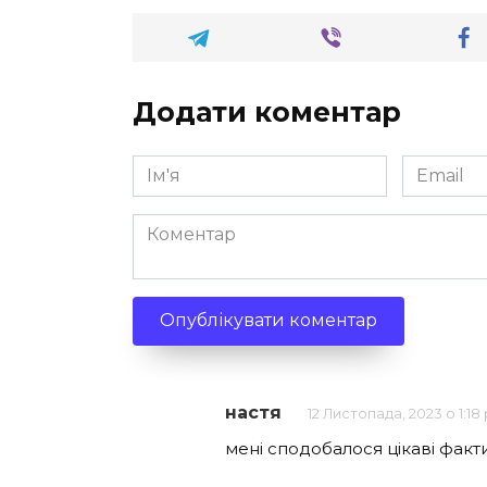
Додати коментар
Ім'я
Email
*
*
Коментар
настя
12 Листопада, 2023 о 1:18
мені сподобалося цікаві факт