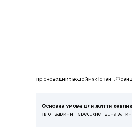
прісноводних водоймах Іспанії, Франції,
Основна умова для життя равлик
тіло тварини пересохне і вона загин